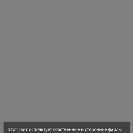
Один из важнейших антиоксидантов в
организме человека
Активно участвует в производстве энергии
Может помочь уменьшить восстановленную
форму витамина Е
Предотвращает трансэпидермальную потерю
воды из эпидермиса
Этот сайт использует собственные и сторонние файлы