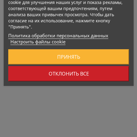
Обеспечивает защиту от вредного излучения
cookie для улучшения наших услуг и показа рекламы,
соответствующей вашим предпочтениям, путем
UVA и UVB
анализа ваших привычек просмотра. Чтобы дать
Увеличивает мышечную и аэробную способность
согласие на их использование, нажмите кнопку
организма
"Принять".
Политика обработки персональных данных
Настроить файлы cookie
ПРИНЯТЬ
ОТКЛОНИТЬ ВСЕ
Пищевые ценности