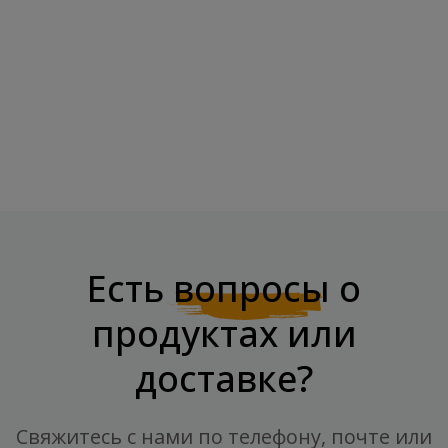
BOMBBAR Протеиновый
SNAQ FABRIQ SNAQER
Панкейк...
Печенье "Фисташки И...
Цена
Базовая цена
Цена
2,46 €
2,36 €
3,15 €
Есть
вопросы
о
продуктах или
доставке?
Свяжитесь с нами по телефону, почте или