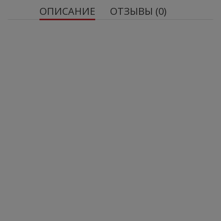
ОПИСАНИЕ
ОТЗЫВЫ (0)
Натуральный суперфуд, богатый полезными
веществами.
Отличный источник клетчатки, белка, ценных
жирных кислот, а также многих важных
витаминов и минералов.
Подходит для блюд веганов и вегетарианцев.
Нетто количество: 150 г