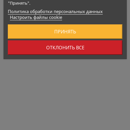
"Принять".
Политика обработки персональных данных
Настроить файлы cookie
ПРИНЯТЬ
ОТКЛОНИТЬ ВСЕ
ICONFIT Superfoods
OSTROVIT Куркумин +
Органический...
Черный Перец +...
Цена
Цена
7,90 €
16,70 €