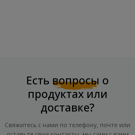
OSTROVIT Диетическая
BOMBBAR Соус "Барбекю"
Лапша Спагетти С...
Низкокалорийный,...
Цена
Цена
2,95 €
3,99 €
Есть
вопросы
о
продуктах или
доставке?
Свяжитесь с нами по телефону, почте или
оставьте свои контакты, мы сами с вами