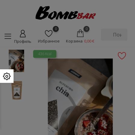
0
0
Избранное
Корзина
0,00 €
Профиль
436 Kcal