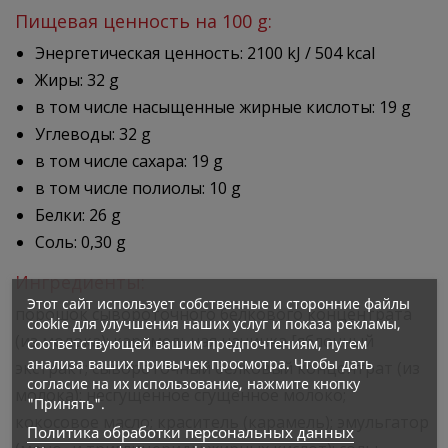
Пищевая ценность на 100 g:
Энергетическая ценность: 2100 kJ / 504 kcal
Жиры: 32 g
в том числе насыщенные жирные кислоты: 19 g
Углеводы: 32 g
в том числе сахара: 19 g
в том числе полиолы: 10 g
Белки: 26 g
Соль: 0,30 g
Ингредиенты:
Этот сайт использует собственные и сторонние файлы
порошок сывороточного белкового концентрата
cookie для улучшения наших услуг и показа рекламы,
(из молока); карамельная начинка [яблочный
соответствующей вашим предпочтениям, путем
анализа ваших привычек просмотра. Чтобы дать
экстракт; сывороточный белковый концентрат (из
согласие на их использование, нажмите кнопку
молока); несгущенное сгущённое молоко;
"Принять".
кокосовое масло; краситель (карамель); эмульгатор
Политика обработки персональных данных