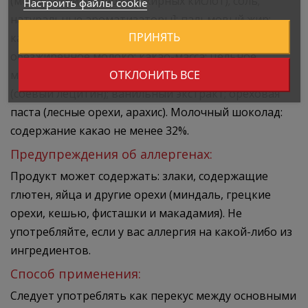
(моно- и триглицериды жирных кислот); соль;
Настроить файлы cookie
натуральные ароматизаторы]; пальмовый жир;
ПРИНЯТЬ
какао-масло; подсластитель (мальтитол); сухое
обезжиренное молоко; какао-масса; цельное
ОТКЛОНИТЬ ВСЕ
молоко в порошке; молочный жир; эмульгатор
(соевый лецитин); ванильный экстракт; ореховая
паста (лесные орехи, арахис). Молочный шоколад:
содержание какао не менее 32%.
Предупреждения об аллергенах:
Продукт может содержать: злаки, содержащие
глютен, яйца и другие орехи (миндаль, грецкие
орехи, кешью, фисташки и макадамия). Не
употребляйте, если у вас аллергия на какой-либо из
ингредиентов.
Способ применения:
Следует употреблять как перекус между основными