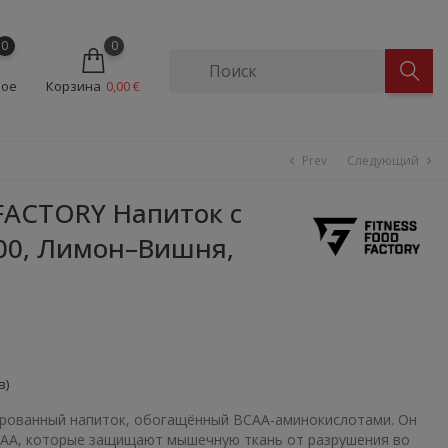
0
0
ное
Корзина
0,00 €
Prev
Следующий
chevron_left
chevron_right
FACTORY Напиток с
00, Лимон–Вишня,
в)
рованный напиток, обогащённый BCAA-аминокислотами. Он
AA, которые защищают мышечную ткань от разрушения во