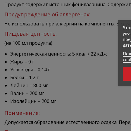
Продукт содержит источник фенилаланина. Содержит
Предупреждение об аллергенах:
Не использовать при аллергии на компоненты. В случ
Это
Пищевая ценность:
улу
пре
(на 100 мл продукта)
дат
Пол
Энергетическая ценность: 5 ккал / 22 кДж
coo
Жиры – 0 г
Углеводы – 0,14 г
Белки – 1,2 г
Лейцин – 800 мг
Валин – 200 мг
Изолейцин – 200 мг
Применение:
Допускается образование естественного осадка. Пер