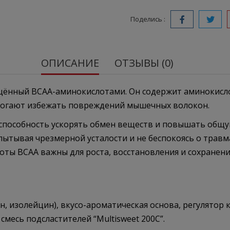
Поделись :
ОПИСАНИЕ
ОТЗЫВЫ (0)
щённый BCAA-аминокислотами. Он содержит аминокис
могают избежать повреждений мышечных волокон.
 способность ускорять обмен веществ и повышать общу
пытывая чрезмерной усталости и не беспокоясь о травм
ты BCAA важны для роста, восстановления и сохранен
н, изолейцин), вкусо-ароматическая основа, регулятор
 смесь подсластителей “Multisweet 200C”.