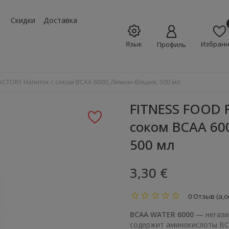
w_down
Скидки
Доставка
Язык
Избран
Профиль
ACTORY Напиток с соком BCAA 6000, Лимон–Вишня, 500 мл
FITNESS FOOD 
соком BCAA 60
500 мл
3,30 €
0 Отзыв (а,о
BCAA WATER 6000
— негази
содержит аминокислоты BC