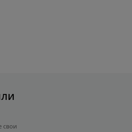
или
е свои