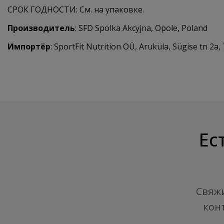
СРОК ГОДНОСТИ: См. на упаковке.
Производитель
: SFD Spolka Akcyjna, Opole, Poland
Импортёр
: SportFit Nutrition OÜ, Aruküla, Sügise tn 2a, 
Ес
Свяжи
кон