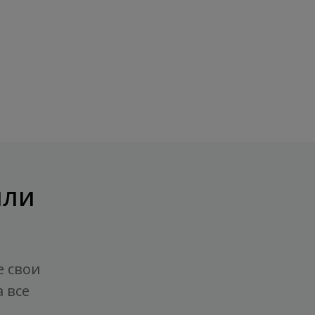
или
е свои
 все