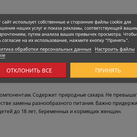
т сайт использует собственные и сторонние файлы cookie для
чшения наших услуг и показа рекламы, соответствующей ваши
дпочтениям, путем анализа ваших привычек просмотра. Чтобы
ь согласие на их использование, нажмите кнопку "Принять".
итика обработки персональных данных
Настроить файлы
kie
ОТКЛОНИТЬ ВСЕ
ПРИНЯТЬ
омпонентам. Содержит природные сахара. Не превышат
честве замены разнообразного питания. Важно придерж
 детей до 18 лет, беременных и кормящих женщин.