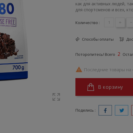
как для активных людей, та
для спортсменов и всех, кт
+
-
Количество :
Способы оплаты
Дос
2
Поторопитесь! Всего
Остал

Последние товары на 
В корзину
Поделись :