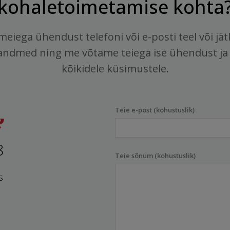
kohaletoimetamise kohta
meiega ühendust telefoni või e-posti teel või jä
andmed ning me võtame teiega ise ühendust ja
kõikidele küsimustele.
Teie e-post (kohustuslik)
8
Teie sõnum (kohustuslik)
s