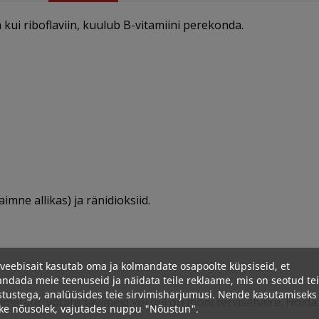
kui riboflaviin, kuulub B-vitamiini perekonda.
imne allikas) ja ränidioksiid.
veebisait kasutab oma ja kolmandate osapoolte küpsiseid, et
ndada meie teenuseid ja näidata teile reklaame, mis on seotud te
stustega, analüüsides teie sirvimisharjumusi. Nende kasutamiseks
/imetate, võtate ravimeid või teil on mõni tervisehäire. Hoid
ke nõusolek, vajutades nuppu "Nõustun".