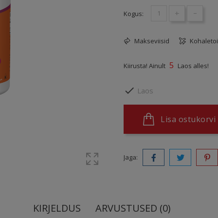
+
-
Kogus:
Makseviisid
Kohaleto
5
Kiirusta! Ainult
Laos alles!

Laos
Lisa ostukorvi
Jaga:
KIRJELDUS
ARVUSTUSED (0)