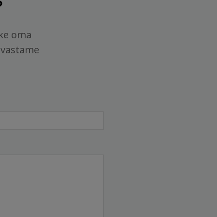
?
tke oma
 vastame