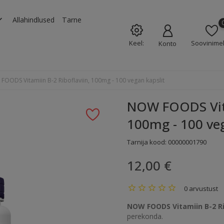
rrow_down
Allahindlused
Tarne
Keel:
Soovinimek
Konto
OODS Vitamiin B-2 Riboflaviin, 100mg - 100 vegan kapslit
NOW FOODS Vita
100mg - 100 veg
Tarnija kood:
00000001790
12,00 €
0 arvustust
NOW FOODS Vitamiin B-2 Ri
perekonda.