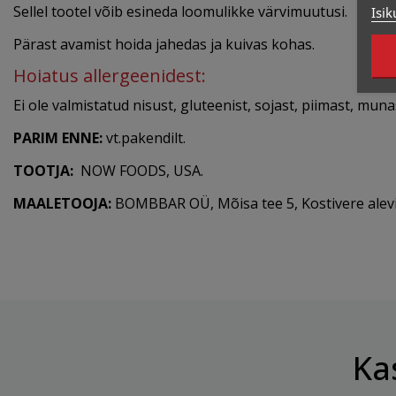
Sellel tootel võib esineda loomulikke värvimuutusi.
Isik
Pärast avamist hoida jahedas ja kuivas kohas.
Hoiatus allergeenidest:
Ei ole valmistatud nisust, gluteenist, sojast, piimast, muna
PARIM ENNE:
vt.pakendilt.
TOOTJA:
NOW FOODS, USA.
MAALETOOJA:
BOMBBAR OÜ, Mõisa tee 5, Kostivere alevi
Ka