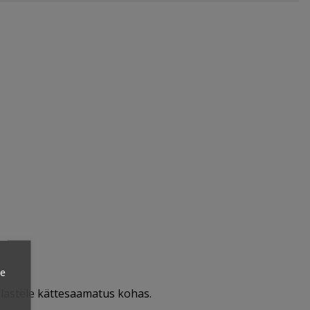
ie
a lastele kättesaamatus kohas.