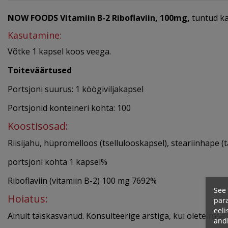
NOW FOODS Vitamiin B-2 Riboflaviin, 100mg
,
tuntud ka 
Kasutamine:
Võtke 1 kapsel koos veega.
Toiteväärtused
Portsjoni suurus: 1 köögiviljakapsel
Portsjonid konteineri kohta: 100
Koostisosad:
Riisijahu, hüpromelloos (tsellulooskapsel), steariinhape (ta
portsjoni kohta 1 kapsel%
Riboflaviin (vitamiin B-2) 100 mg 7692%
See 
Hoiatus:
para
eeli
Ainult täiskasvanud. Konsulteerige arstiga, kui olete rase
and