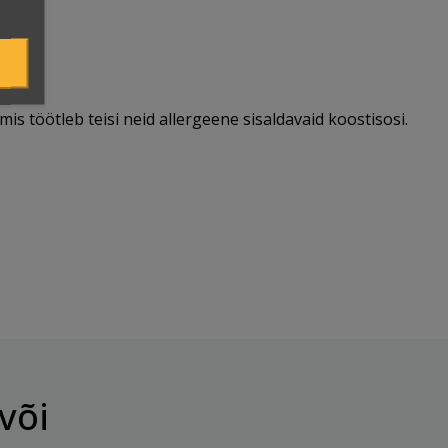
mis töötleb teisi neid allergeene sisaldavaid koostisosi.
või