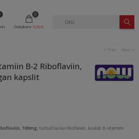
0
0
iri
Ostukorv
0,00 €
Prev
Next
chevron_left
chevron_right
miin B-2 Riboflaviin,
an kapslit
boflaviin, 100mg
,
tuntud ka kui riboflaviin, kuulub B-vitamiini