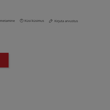
imetamine
Küsi küsimus
Kirjuta arvustus