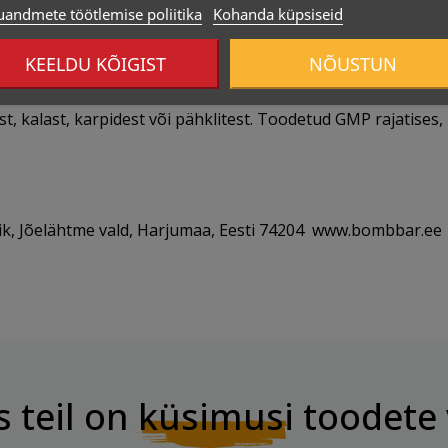
uandmete töötlemise poliitika
Kohanda küpsiseid
KEELDU KÕIGIST
NÕUSTUN
st, kalast, karpidest või pähklitest. Toodetud GMP rajatises, 
k, Jõelähtme vald, Harjumaa, Eesti 74204 www.bombbar.ee
s teil on
küsimusi
toodete 