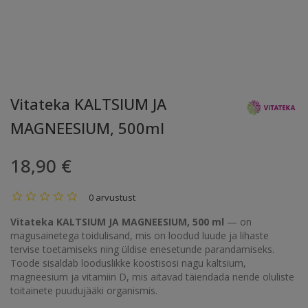
Vitateka KALTSIUM JA
MAGNEESIUM, 500ml
18,90 €
0 arvustust
Vitateka KALTSIUM JA MAGNEESIUM, 500 ml
— on
magusainetega toidulisand, mis on loodud luude ja lihaste
tervise toetamiseks ning üldise enesetunde parandamiseks.
Toode sisaldab looduslikke koostisosi nagu kaltsium,
magneesium ja vitamiin D, mis aitavad täiendada nende oluliste
toitainete puudujääki organismis.