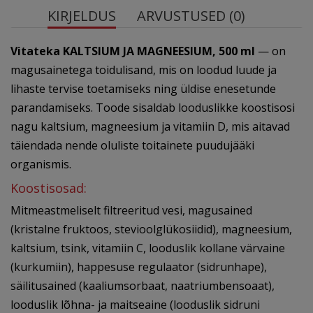
KIRJELDUS
ARVUSTUSED (0)
Vitateka KALTSIUM JA MAGNEESIUM, 500 ml
— on
magusainetega toidulisand, mis on loodud luude ja
lihaste tervise toetamiseks ning üldise enesetunde
parandamiseks. Toode sisaldab looduslikke koostisosi
nagu kaltsium, magneesium ja vitamiin D, mis aitavad
täiendada nende oluliste toitainete puudujääki
organismis.
Koostisosad:
Mitmeastmeliselt filtreeritud vesi, magusained
(kristalne fruktoos, stevioolglükosiidid), magneesium,
kaltsium, tsink, vitamiin C, looduslik kollane värvaine
(kurkumiin), happesuse regulaator (sidrunhape),
säilitusained (kaaliumsorbaat, naatriumbensoaat),
looduslik lõhna- ja maitseaine (looduslik sidruni