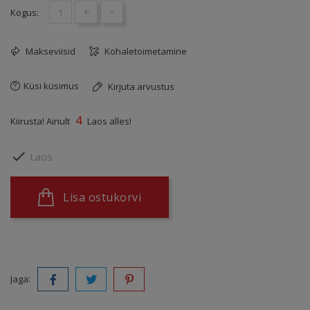
+
-
Kogus:
Makseviisid
Kohaletoimetamine
Küsi küsimus
Kirjuta arvustus
4
Kiirusta! Ainult
Laos alles!

Laos
Lisa ostukorvi
Jaga: