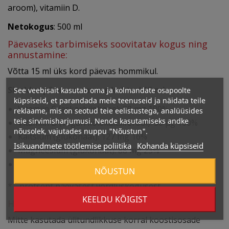
aroom), vitamiin D.
Netokogus
: 500 ml
Päevaseks tarbimiseks soovitatav kogus ning
annustamine:
Võtta 15 ml üks kord päevas hommikul.
Sisaldus päevase annuse kohta / 15 ml:
See veebisait kasutab oma ja kolmandate osapoolte
küpsiseid, et parandada meie teenuseid ja näidata teile
Vitamiin C (askorbiinhape): 80 mg 100%
reklaame, mis on seotud teie eelistustega, analüüsides
teie sirvimisharjumusi. Nende kasutamiseks andke
Vitamiin D (vegan kolekaltsiferool): 30 µg 160%
nõusolek, vajutades nuppu "Nõustun".
Kaltsium (glükonaat): 127 mg 16%
Isikuandmete töötlemise poliitika
Kohanda küpsiseid
Magneesium (glükonaat): 88 mg 23%
Tsink (glükonaat): 10 mg 100%
NÕUSTUN
* - protsent päevasest võrdluskogusest.
KEELDU KÕIGIST
Hoiatused:
Mitte kasutada ülitundlikkuse korral koostisosade