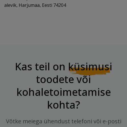
alevik, Harjumaa, Eesti 74204
Kas teil on
küsimusi
toodete või
kohaletoimetamise
kohta?
Võtke meiega ühendust telefoni või e-posti