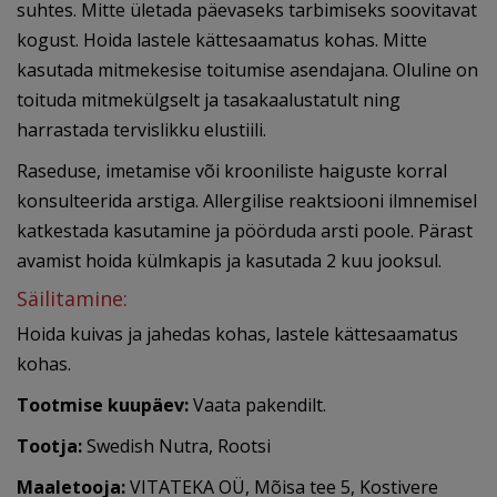
suhtes. Mitte ületada päevaseks tarbimiseks soovitavat
kogust. Hoida lastele kättesaamatus kohas. Mitte
kasutada mitmekesise toitumise asendajana. Oluline on
toituda mitmekülgselt ja tasakaalustatult ning
harrastada tervislikku elustiili.
Raseduse, imetamise või krooniliste haiguste korral
konsulteerida arstiga. Allergilise reaktsiooni ilmnemisel
katkestada kasutamine ja pöörduda arsti poole. Pärast
avamist hoida külmkapis ja kasutada 2 kuu jooksul.
Säilitamine:
Hoida kuivas ja jahedas kohas, lastele kättesaamatus
kohas.
Tootmise kuupäev:
Vaata pakendilt.
Tootja:
Swedish Nutra, Rootsi
Maaletooja:
VITATEKA OÜ, Mõisa tee 5, Kostivere