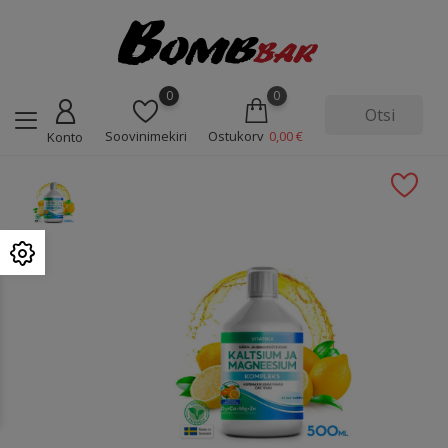
0
0
Soovinimekiri
Ostukorv
0,00 €
Konto