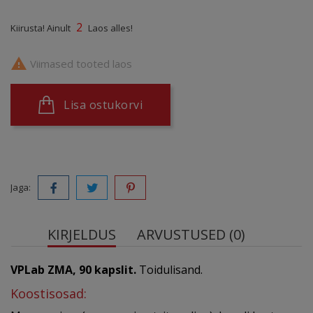
2
Kiirusta! Ainult
Laos alles!

Viimased tooted laos
Lisa ostukorvi
Jaga:
KIRJELDUS
ARVUSTUSED (0)
VPLab ZMA, 90 kapslit.
Toidulisand.
Koostisosad: