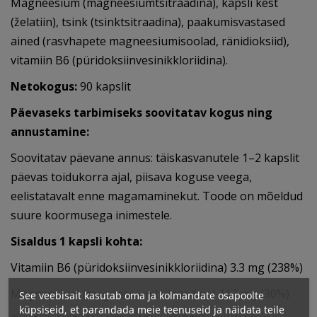
Magneesium (magneesiumtsitraadina), kapsli kest
(želatiin), tsink (tsinktsitraadina), paakumisvastased
ained (rasvhapete magneesiumisoolad, ränidioksiid),
vitamiin B6 (püridoksiinvesinikkloriidina).
Netokogus:
90 kapslit
Päevaseks tarbimiseks soovitatav kogus ning
annustamine:
Soovitatav päevane annus: täiskasvanutele 1–2 kapslit
päevas toidukorra ajal, piisava koguse veega,
eelistatavalt enne magamaminekut. Toode on mõeldud
suure koormusega inimestele.
Sisaldus 1 kapsli kohta:
Vitamiin B6 (püridoksiinvesinikkloriidina) 3.3 mg (238%)
Magneesium (magneesiumtsitraadina) 112 mg (30%)
See veebisait kasutab oma ja kolmandate osapoolte
küpsiseid, et parandada meie teenuseid ja näidata teile