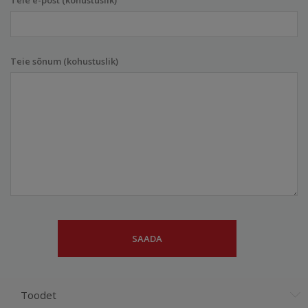
Teie e-post (kohustuslik)
Teie sõnum (kohustuslik)
Toodet