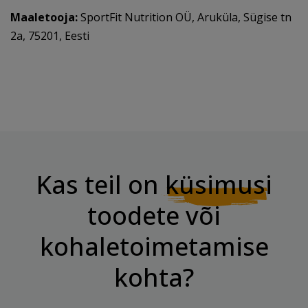
Maaletooja:
SportFit Nutrition OÜ, Aruküla, Sügise tn
2a, 75201, Eesti
Kas teil on
küsimusi
toodete või
kohaletoimetamise
kohta?