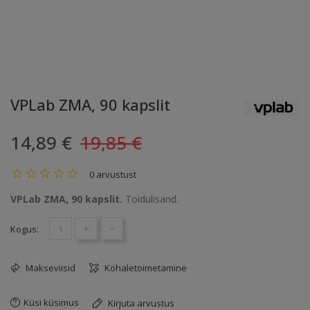
VPLab ZMA, 90 kapslit
14,89 €
19,85 €
0 arvustust
VPLab ZMA, 90 kapslit.
Toidulisand.
+
-
Kogus:
Makseviisid
Kohaletoimetamine
Küsi küsimus
Kirjuta arvustus