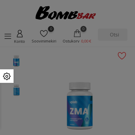
0
0
Soovinimekiri
Ostukorv
0,00 €
Konto