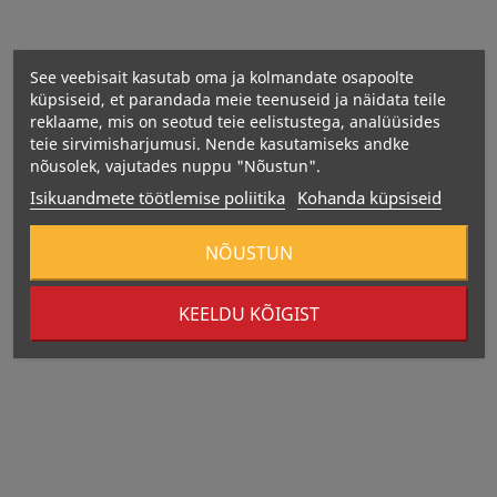
Rasv 0,7 g 2,2 g
- millest küllastunud rasvhapped 0,4 g 1,3 g
See veebisait kasutab oma ja kolmandate osapoolte
Süsivesikud 4,5 g 15 g
küpsiseid, et parandada meie teenuseid ja näidata teile
- millest suhkur 1,9 g 6,4 g
reklaame, mis on seotud teie eelistustega, analüüsides
Valk 21g 70g
teie sirvimisharjumusi. Nende kasutamiseks andke
nõusolek, vajutades nuppu "Nõustun".
Sool 0,13 g 0,42 g
Isikuandmete töötlemise poliitika
Kohanda küpsiseid
Hoiatused:
NÕUSTUN
KEELDU KÕIGIST