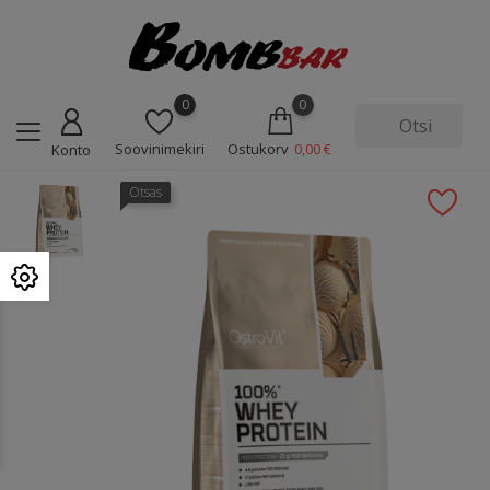
0
0
Soovinimekiri
Ostukorv
0,00 €
Konto
Otsas