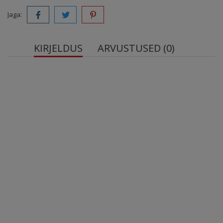
Jaga:
KIRJELDUS
ARVUSTUSED (0)
OstroVit 100% Whey Protein
Kvaliteetse valgu allikas – üks toidulisandi portsjon
annab organismile 21 g vadakuvalgu