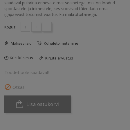
saadaval pulbrina erinevate maitseainetega, mis on loodud
sportlastele ja inimestele, kes soovivad täiendada oma
igapäevast toitumist väärtusliku makrotoitainega.
+
-
Kogus:
Makseviisid
Kohaletoimetamine
Küsi küsimus
Kirjuta arvustus
Toodet pole saadaval!

Otsas
Lisa ostukorvi