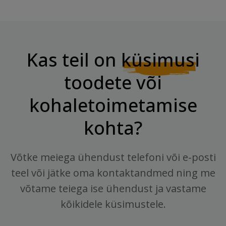
Kas teil on
küsimusi
toodete või
kohaletoimetamise
kohta?
Võtke meiega ühendust telefoni või e-posti
teel või jätke oma kontaktandmed ning me
võtame teiega ise ühendust ja vastame
kõikidele küsimustele.