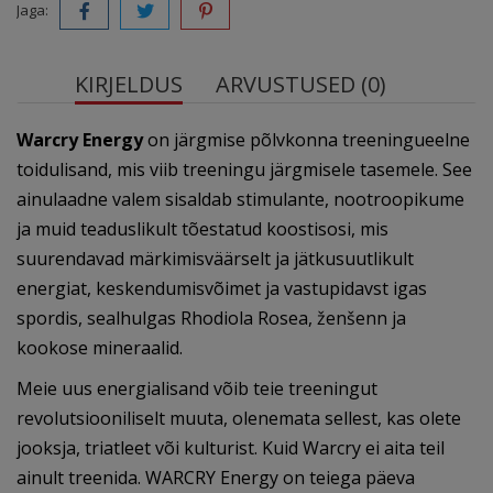
Jaga:
KIRJELDUS
ARVUSTUSED (0)
Warcry Energy
on järgmise põlvkonna treeningueelne
toidulisand, mis viib treeningu järgmisele tasemele. See
ainulaadne valem sisaldab stimulante, nootroopikume
ja muid teaduslikult tõestatud koostisosi, mis
suurendavad märkimisväärselt ja jätkusuutlikult
energiat, keskendumisvõimet ja vastupidavst igas
spordis, sealhulgas Rhodiola Rosea, ženšenn ja
kookose mineraalid.
Meie uus energialisand võib teie treeningut
revolutsiooniliselt muuta, olenemata sellest, kas olete
jooksja, triatleet või kulturist. Kuid Warcry ei aita teil
ainult treenida. WARCRY Energy on teiega päeva