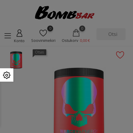
0
0
Soovinimekiri
Ostukorv
0,00 €
Konto
Otsas