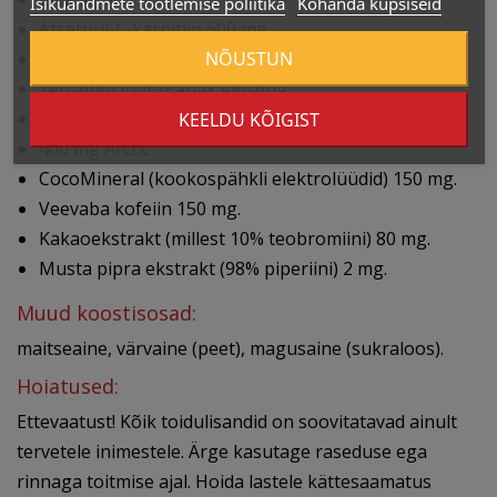
Isikuandmete töötlemise poliitika
Kohanda küpsiseid
Atsetüül-L-karnitiin 500 mg
NÕUSTUN
Koliinbiliraat 400 mg
Ženšenni juur (Panax ginseng
A Meyer, 8:1 ekstrakt)
KEELDU KÕIGIST
400 mg Arctic
CocoMineral (kookospähkli elektrolüüdid) 150 mg.
Veevaba kofeiin 150 mg.
Kakaoekstrakt (millest 10% teobromiini) 80 mg.
Musta pipra ekstrakt (98% piperiini) 2 mg.
Muud koostisosad:
maitseaine, värvaine (peet), magusaine (sukraloos).
Hoiatused:
Ettevaatust! Kõik toidulisandid on soovitatavad ainult
tervetele inimestele. Ärge kasutage raseduse ega
rinnaga toitmise ajal. Hoida lastele kättesaamatus