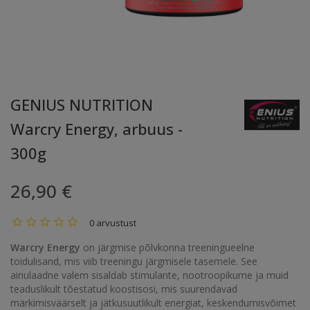
GENIUS NUTRITION
Warcry Energy, arbuus -
300g
26,90 €
0 arvustust
Warcry Energy
on järgmise põlvkonna treeningueelne
toidulisand, mis viib treeningu järgmisele tasemele. See
ainulaadne valem sisaldab stimulante, nootroopikume ja muid
teaduslikult tõestatud koostisosi, mis suurendavad
märkimisväärselt ja jätkusuutlikult energiat, keskendumisvõimet