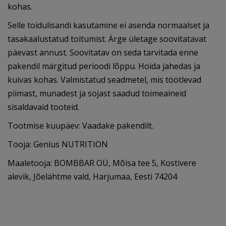
kohas.
Selle toidulisandi kasutamine ei asenda normaalset ja
tasakaalustatud toitumist. Ärge ületage soovitatavat
päevast annust. Soovitatav on seda tarvitada enne
pakendil märgitud perioodi lõppu. Hoida jahedas ja
kuivas kohas. Valmistatud seadmetel, mis töötlevad
piimast, munadest ja sojast saadud toimeaineid
sisaldavaid tooteid.
Tootmise kuupäev: Vaadake pakendilt.
Tooja: Genius NUTRITION
Maaletooja: BOMBBAR OÜ, Mõisa tee 5, Kostivere
alevik, Jõelähtme vald, Harjumaa, Eesti 74204