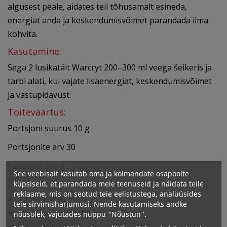
algusest peale, aidates teil tõhusamalt esineda,
energiat anda ja keskendumisvõimet parandada ilma
kohvita.
Kasutamine:
Sega 2 lusikatäit Warcryt 200–300 ml veega šeikeris ja
tarbi alati, kui vajate lisaenergiat, keskendumisvõimet
ja vastupidavust.
Toiteväärtus:
Portsjoni suurus 10 g
Portsjonite arv 30
Netokaal 300 g
See veebisait kasutab oma ja kolmandate osapoolte
Toimeainete kogus 1 portsjonis (10 g)
küpsiseid, et parandada meie teenuseid ja näidata teile
reklaame, mis on seotud teie eelistustega, analüüsides
Tauriin 1000 mg
teie sirvimisharjumusi. Nende kasutamiseks andke
Atsetüül-L-türosiin 800 mg
nõusolek, vajutades nuppu "Nõustun".
L-valiin 600 mg