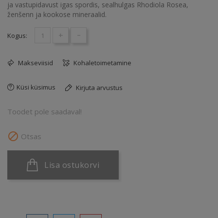
ja vastupidavust igas spordis, sealhulgas Rhodiola Rosea,
ženšenn ja kookose mineraalid.
+
-
Kogus:
Makseviisid
Kohaletoimetamine
Küsi küsimus
Kirjuta arvustus
Toodet pole saadaval!

Otsas
Lisa ostukorvi