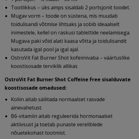
Tootlikkus – üks amps sisaldab 2 portsjonit toodet.
Mugav vorm – toode on süstena, mis muudab
toidulisandi võtmise lihtsaks ja sobib ideaalselt
inimestele, kellel on raskusi tablettide neelamisega.
Mugava paki võid alati kaasa võtta ja toidulisandit
kasutada igal pool ja igal ajal.
OstroVit Fat Burner Shot kofeiinivaba – väärtuslike
koostisosade terviklik allikas
OstroVit Fat Burner Shot Coffeine Free sisalduvate
koostisosade omadused:
Koliin aitab säilitada normaalset rasvade
ainevahetust.
B6-vitamiin aitab reguleerida hormonaalset
aktiivsust ja toetab punaste vereliblede
nõuetekohast tootmist.