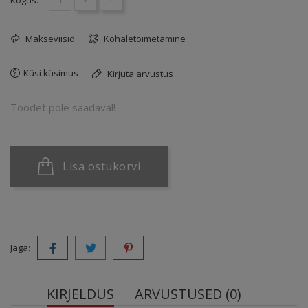
Kogus:
Makseviisid
Kohaletoimetamine
Küsi küsimus
Kirjuta arvustus
Toodet pole saadaval!
Lisa ostukorvi
Jaga:
KIRJELDUS
ARVUSTUSED (0)