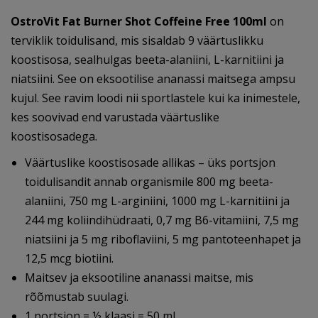
OstroVit Fat Burner Shot Coffeine Free 100ml
on
terviklik toidulisand, mis sisaldab 9 väärtuslikku
koostisosa, sealhulgas beeta-alaniini, L-karnitiini ja
niatsiini. See on eksootilise ananassi maitsega ampsu
kujul. See ravim loodi nii sportlastele kui ka inimestele,
kes soovivad end varustada väärtuslike
koostisosadega.
Väärtuslike koostisosade allikas – üks portsjon
toidulisandit annab organismile 800 mg beeta-
alaniini, 750 mg L-arginiini, 1000 mg L-karnitiini ja
244 mg koliindihüdraati, 0,7 mg B6-vitamiini, 7,5 mg
niatsiini ja 5 mg riboflaviini, 5 mg pantoteenhapet ja
12,5 mcg biotiini.
Maitsev ja eksootiline ananassi maitse, mis
rõõmustab suulagi.
1 portsjon = ½ klaasi = 50 ml.