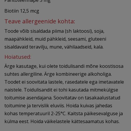
Pantoteenhape 5 mg
Biotiin 12,5 mcg
Teave allergeenide kohta:
Toode võib sisaldada piima (sh laktoosi), soja,
maapähkleid, muid pähkleid, seesami, gluteeni
sisaldavaid teravilju, mune, vähilaadseid, kala.
Hoiatused:
Ärge kasutage, kui olete toidulisandi mõne koostisosa
suhtes allergiline. Ärge kombineerige alkoholiga.
Toodet ei soovitata lastele, rasedatele ega imetavatele
naistele. Toidulisandit ei tohi kasutada mitmekülgse
toitumise asendajana. Soovitatav on tasakaalustatud
toitumine ja tervislik eluviis. Hoida kuivas jahedas
kohas temperatuuril 2-25°C. Kaitsta päikesevalguse ja
külma eest. Hoida väikelastele kättesaamatus kohas.