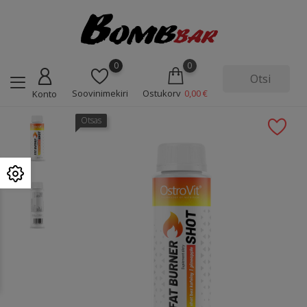
0
0
Soovinimekiri
Ostukorv
0,00 €
Konto
Otsas