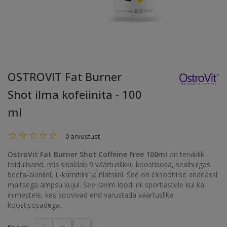
OSTROVIT Fat Burner
Shot ilma kofeiinita - 100
ml
0 arvustust
OstroVit Fat Burner Shot Coffeine Free 100ml
on terviklik
toidulisand, mis sisaldab 9 väärtuslikku koostisosa, sealhulgas
beeta-alaniini, L-karnitiini ja niatsiini. See on eksootilise ananassi
maitsega ampsu kujul. See ravim loodi nii sportlastele kui ka
inimestele, kes soovivad end varustada väärtuslike
koostisosadega.
+
-