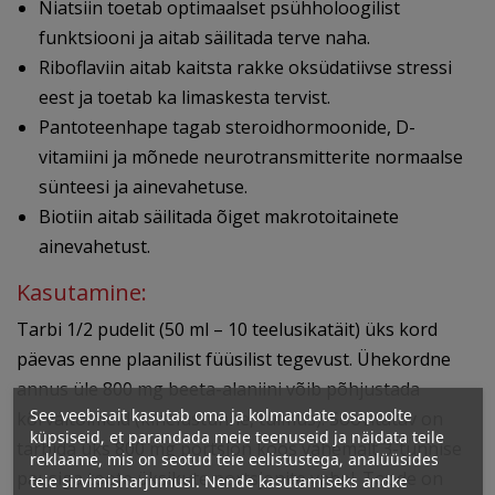
Niatsiin toetab optimaalset psühholoogilist
funktsiooni ja aitab säilitada terve naha.
Riboflaviin aitab kaitsta rakke oksüdatiivse stressi
eest ja toetab ka limaskesta tervist.
Pantoteenhape tagab steroidhormoonide, D-
vitamiini ja mõnede neurotransmitterite normaalse
sünteesi ja ainevahetuse.
Biotiin aitab säilitada õiget makrotoitainete
ainevahetust.
Kasutamine:
Tarbi 1/2 pudelit (50 ml – 10 teelusikatäit) üks kord
päevas enne plaanilist füüsilist tegevust. Ühekordne
annus üle 800 mg beeta-alaniini võib põhjustada
See veebisait kasutab oma ja kolmandate osapoolte
kõrvaltoimeid (kihelustunne, tuimus). Soovitatav on
küpsiseid, et parandada meie teenuseid ja näidata teile
tarbida üks 800 mg portsjon koos vähemalt 3-tunnise
reklaame, mis on seotud teie eelistustega, analüüsides
pausiga toote üksikute portsjonite vahel. Toode on
teie sirvimisharjumusi. Nende kasutamiseks andke