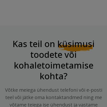
Kas teil on
küsimusi
toodete või
kohaletoimetamise
kohta?
Võtke meiega ühendust telefoni või e-posti
teel või jätke oma kontaktandmed ning me
võtame teiega ise ühendust ja vastame