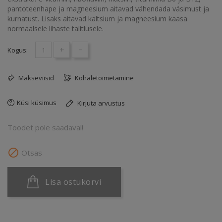
pantoteenhape ja magneesium aitavad vähendada väsimust ja
kurnatust. Lisaks aitavad kaltsium ja magneesium kaasa
normaalsele lihaste talitlusele.
+
-
Kogus:
Makseviisid
Kohaletoimetamine
Küsi küsimus
Kirjuta arvustus
Toodet pole saadaval!

Otsas
Lisa ostukorvi