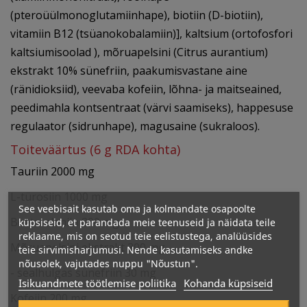
(pteroüülmonoglutamiinhape), biotiin (D-biotiin),
vitamiin B12 (tsüanokobalamiin)], kaltsium (ortofosfori
kaltsiumisoolad ), mõruapelsini (Citrus aurantium)
ekstrakt 10% sünefriin, paakumisvastane aine
(ränidioksiid), veevaba kofeiin, lõhna- ja maitseained,
peedimahla kontsentraat (värvi saamiseks), happesuse
regulaator (sidrunhape), magusaine (sukraloos).
Toiteväärtus (6 g RDA kohta)
Tauriin 2000 mg
L-türosiin 1000 mg
See veebisait kasutab oma ja kolmandate osapoolte
Beeta-alaniin 800 mg
küpsiseid, et parandada meie teenuseid ja näidata teile
reklaame, mis on seotud teie eelistustega, analüüsides
Mõruapelsini ekstrakt 300 mg
teie sirvimisharjumusi. Nende kasutamiseks andke
nõusolek, vajutades nuppu "Nõustun".
- sealhulgas sünefriin 30 mg
Isikuandmete töötlemise poliitika
Kohanda küpsiseid
Kofeiin 200 mg