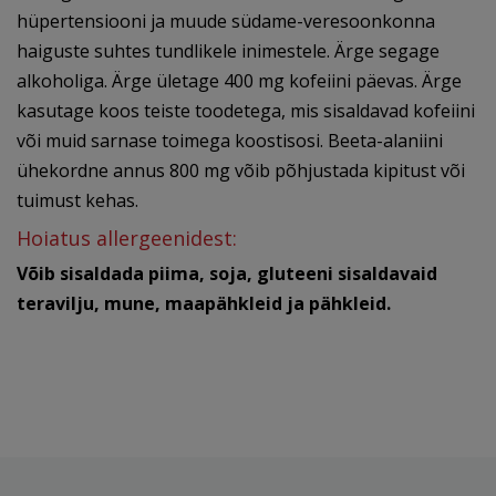
hüpertensiooni ja muude südame-veresoonkonna
haiguste suhtes tundlikele inimestele. Ärge segage
alkoholiga. Ärge ületage 400 mg kofeiini päevas. Ärge
kasutage koos teiste toodetega, mis sisaldavad kofeiini
või muid sarnase toimega koostisosi. Beeta-alaniini
ühekordne annus 800 mg võib põhjustada kipitust või
tuimust kehas.
Hoiatus allergeenidest:
Võib sisaldada piima, soja, gluteeni sisaldavaid
teravilju, mune, maapähkleid ja pähkleid.