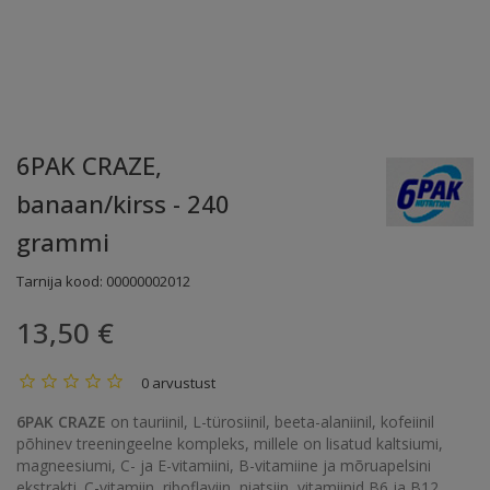
6PAK CRAZE,
banaan/kirss - 240
grammi
Tarnija kood:
00000002012
13,50 €
0 arvustust
6PAK CRAZE
on tauriinil, L-türosiinil, beeta-alaniinil, kofeiinil
põhinev treeningeelne kompleks, millele on lisatud kaltsiumi,
magneesiumi, C- ja E-vitamiini, B-vitamiine ja mõruapelsini
ekstrakti. C-vitamiin, riboflaviin, niatsiin, vitamiinid B6 ja B12,