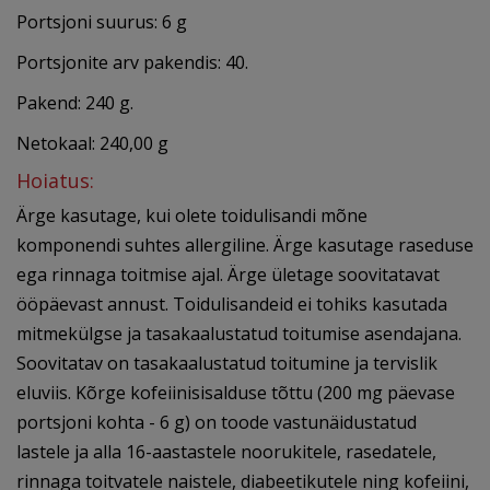
Portsjoni suurus: 6 g
Portsjonite arv pakendis: 40.
Pakend: 240 g.
Netokaal: 240,00 g
Hoiatus:
Ärge kasutage, kui olete toidulisandi mõne
komponendi suhtes allergiline. Ärge kasutage raseduse
ega rinnaga toitmise ajal. Ärge ületage soovitatavat
ööpäevast annust. Toidulisandeid ei tohiks kasutada
mitmekülgse ja tasakaalustatud toitumise asendajana.
Soovitatav on tasakaalustatud toitumine ja tervislik
eluviis. Kõrge kofeiinisisalduse tõttu (200 mg päevase
portsjoni kohta - 6 g) on ​​toode vastunäidustatud
lastele ja alla 16-aastastele noorukitele, rasedatele,
rinnaga toitvatele naistele, diabeetikutele ning kofeiini,