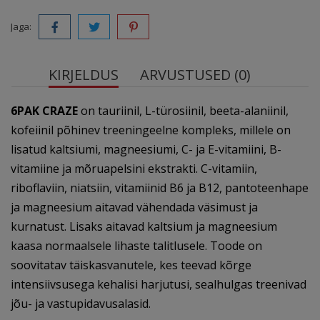
Jaga:
KIRJELDUS
ARVUSTUSED (0)
6PAK CRAZE
on tauriinil, L-türosiinil, beeta-alaniinil,
kofeiinil põhinev treeningeelne kompleks, millele on
lisatud kaltsiumi, magneesiumi, C- ja E-vitamiini, B-
vitamiine ja mõruapelsini ekstrakti. C-vitamiin,
riboflaviin, niatsiin, vitamiinid B6 ja B12, pantoteenhape
ja magneesium aitavad vähendada väsimust ja
kurnatust. Lisaks aitavad kaltsium ja magneesium
kaasa normaalsele lihaste talitlusele. Toode on
soovitatav täiskasvanutele, kes teevad kõrge
intensiivsusega kehalisi harjutusi, sealhulgas treenivad
jõu- ja vastupidavusalasid.