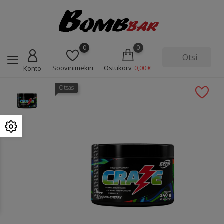
0
0
Soovinimekiri
Ostukorv
0,00 €
Konto
Otsas