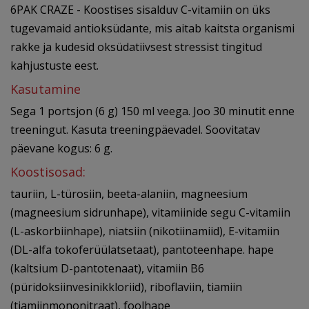
6PAK CRAZE - Koostises sisalduv C-vitamiin on üks
tugevamaid antioksüdante, mis aitab kaitsta organismi
rakke ja kudesid oksüdatiivsest stressist tingitud
kahjustuste eest.
Kasutamine
Sega 1 portsjon (6 g) 150 ml veega. Joo 30 minutit enne
treeningut. Kasuta treeningpäevadel. Soovitatav
päevane kogus: 6 g.
Koostisosad:
tauriin, L-türosiin, beeta-alaniin, magneesium
(magneesium sidrunhape), vitamiinide segu C-vitamiin
(L-askorbiinhape), niatsiin (nikotiinamiid), E-vitamiin
(DL-alfa tokoferüülatsetaat), pantoteenhape. hape
(kaltsium D-pantotenaat), vitamiin B6
(püridoksiinvesinikkloriid), riboflaviin, tiamiin
(tiamiinmononitraat), foolhape