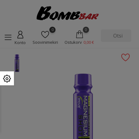
0
0
Soovinimekiri
Ostukorv
0,00 €
Konto