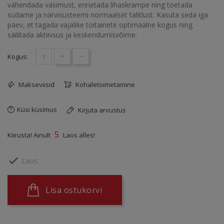
vähendada väsimust, ennetada lihaskrampe ning toetada
südame ja närvisüsteemi normaalset talitlust. Kasuta seda iga
päev, et tagada vajalike toitainete optimaalne kogus ning
säilitada aktiivsus ja keskendumisvõime.
+
-
Kogus:
Makseviisid
Kohaletoimetamine
Küsi küsimus
Kirjuta arvustus
5
Kiirusta! Ainult
Laos alles!

Laos
Lisa ostukorvi