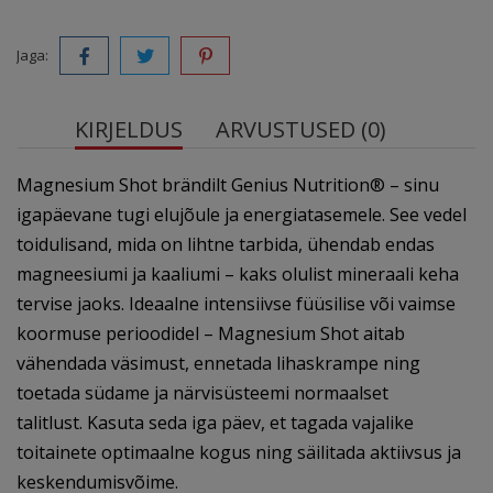
Jaga:
KIRJELDUS
ARVUSTUSED (0)
Magnesium Shot brändilt Genius Nutrition® – sinu
igapäevane tugi elujõule ja energiatasemele. See vedel
toidulisand, mida on lihtne tarbida, ühendab endas
magneesiumi ja kaaliumi – kaks olulist mineraali keha
tervise jaoks. Ideaalne intensiivse füüsilise või vaimse
koormuse perioodidel – Magnesium Shot aitab
vähendada väsimust, ennetada lihaskrampe ning
toetada südame ja närvisüsteemi normaalset
talitlust. Kasuta seda iga päev, et tagada vajalike
toitainete optimaalne kogus ning säilitada aktiivsus ja
keskendumisvõime.