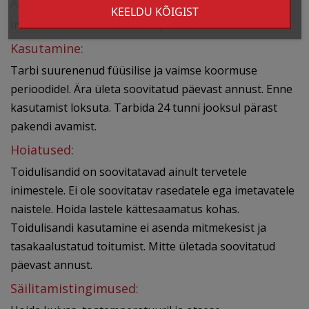
Allergeenide hoiatused:
KEELDU KÕIGIST
Individuaalne talumatus komponentide suhtes.
Kasutamine:
Tarbi suurenenud füüsilise ja vaimse koormuse
perioodidel. Ära ületa soovitatud päevast annust. Enne
kasutamist loksuta. Tarbida 24 tunni jooksul pärast
pakendi avamist.
Hoiatused:
Toidulisandid on soovitatavad ainult tervetele
inimestele. Ei ole soovitatav rasedatele ega imetavatele
naistele. Hoida lastele kättesaamatus kohas.
Toidulisandi kasutamine ei asenda mitmekesist ja
tasakaalustatud toitumist. Mitte ületada soovitatud
päevast annust.
Säilitamistingimused: