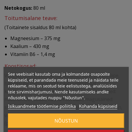
Netokogus:
80 ml
Toitumisalane teave:
(Toitainete sisaldus 80 ml kohta)
Magneesium – 375 mg
Kaalium – 430 mg
Vitamiin B6 – 1,4 mg
Koostisosad:
See veebisait kasutab oma ja kolmandate osapoolte
Vesi, kontsentreeritud õunamahl, hape: sidrunhape,
küpsiseid, et parandada meie teenuseid ja näidata teile
happesuse regulaatorid: naatriumtsitraat,
reklaame, mis on seotud teie eelistustega, analüüsides
kaaliumtsitraat, magneesiumtsitraat, säilitusained:
teie sirvimisharjumusi. Nende kasutamiseks andke
nõusolek, vajutades nuppu "Nõustun".
naatriumbensoaat, kaaliumsorbaat, magusained:
Isikuandmete töötlemise poliitika
Kohanda küpsiseid
sukraloos, atsesulfaam K, maitseaine, maltodekstriin,
värvaine: allura punane, vitamiinid: vitamiin B6
NÕUSTUN
(püridoksiinvesinikkloriid).