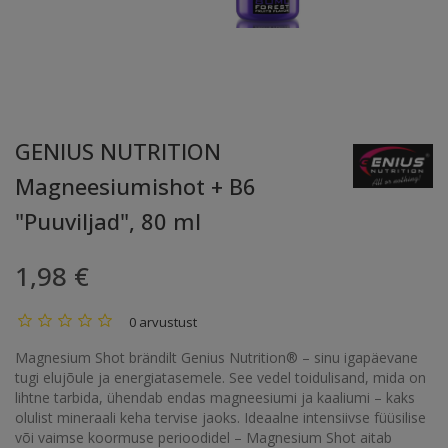
GENIUS NUTRITION
Magneesiumishot + B6
"Puuviljad", 80 ml
1,98 €
0 arvustust
Magnesium Shot brändilt Genius Nutrition® – sinu igapäevane
tugi elujõule ja energiatasemele. See vedel toidulisand, mida on
lihtne tarbida, ühendab endas magneesiumi ja kaaliumi – kaks
olulist mineraali keha tervise jaoks. Ideaalne intensiivse füüsilise
või vaimse koormuse perioodidel – Magnesium Shot aitab