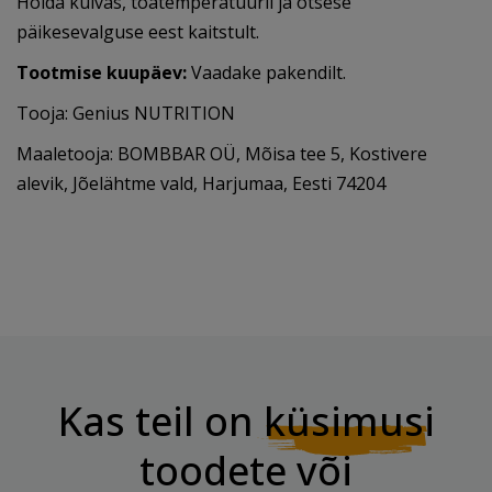
Hoida kuivas, toatemperatuuril ja otsese
päikesevalguse eest kaitstult.
Tootmise kuupäev:
Vaadake pakendilt.
Tooja: Genius NUTRITION
Maaletooja: BOMBBAR OÜ, Mõisa tee 5, Kostivere
alevik, Jõelähtme vald, Harjumaa, Eesti 74204
Kas teil on
küsimusi
toodete või