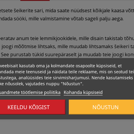
tsete šeikerite sari, mida saate nüüdsest kõikjale kaasa võtt
ndada sööki, mille valmistamine võtab sageli palju aega.
atav anum teie lemmikjookidele, mille disain takistab tõhus
b joogi mõõtmise lihtsaks, mille muudab lihtsamaks šeikeri
 See purustab tükid suurepäraselt ja muudab teie joogi kons
veebisait kasutab oma ja kolmandate osapoolte küpsiseid, et
ndada meie teenuseid ja näidata teile reklaame, mis on seotud te
stustega, analüüsides teie sirvimisharjumusi. Nende kasutamiseks
ke nõusolek, vajutades nuppu "Nõustun".
uandmete töötlemise poliitika
Kohanda küpsiseid
KEELDU KÕIGIST
NÕUSTUN