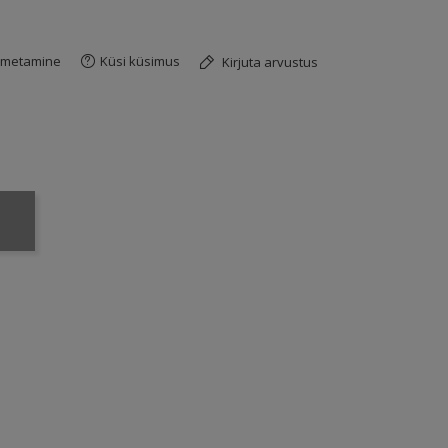
imetamine
Küsi küsimus
Kirjuta arvustus