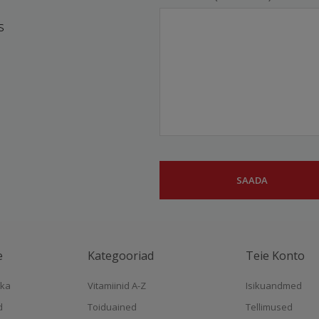
s
e
Kategooriad
Teie Konto
ika
Vitamiinid A-Z
Isikuandmed
d
Toiduained
Tellimused