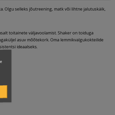
a. Olgu selleks jõutreening, matk või lihtne jalutuskäik,
alt toitainete väljavoolamist. Shaker on toiduga
 tagaküljel asuv mõõtekork. Oma lemmikvalgukokteilide
istentsi ideaalseks.
ie