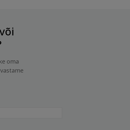
või
?
tke oma
 vastame