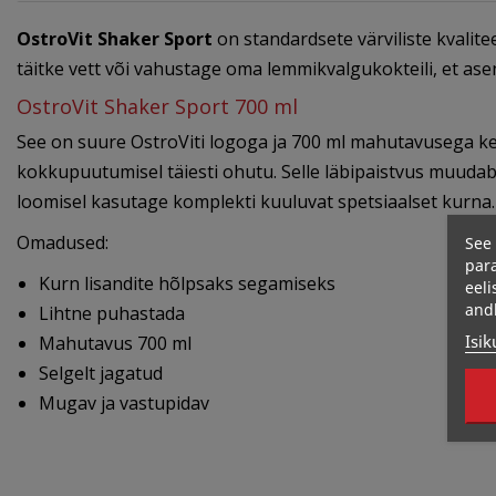
OstroVit Shaker Sport
on standardsete värviliste kvalitee
täitke vett või vahustage oma lemmikvalgukokteili, et ase
OstroVit Shaker Sport 700 ml
See on suure OstroViti logoga ja 700 ml mahutavusega keer
kokkupuutumisel täiesti ohutu. Selle läbipaistvus muuda
loomisel kasutage komplekti kuuluvat spetsiaalset kurna.
Omadused:
See 
para
Kurn lisandite hõlpsaks segamiseks
eeli
and
Lihtne puhastada
Isik
Mahutavus 700 ml
Selgelt jagatud
Mugav ja vastupidav