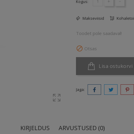
+
-
Kogus:
Makseviisid
Kohaleto
Toodet pole saadaval!

Otsas
Lisa ostukorvi
Jaga:
KIRJELDUS
ARVUSTUSED (0)