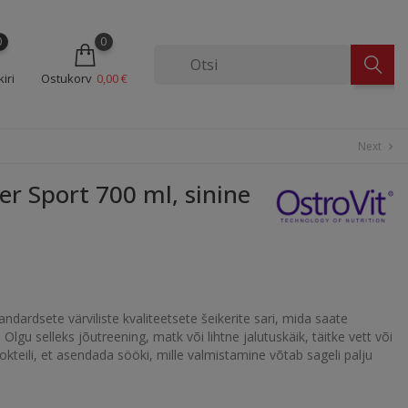
0
0
iri
Ostukorv
0,00 €
Next
chevron_right
r Sport 700 ml, sinine
ndardsete värviliste kvaliteetsete šeikerite sari, mida saate
Olgu selleks jõutreening, matk või lihtne jalutuskäik, täitke vett või
eili, et asendada sööki, mille valmistamine võtab sageli palju