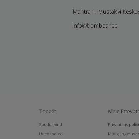
Mahtra 1, Mustakivi Kesku
info@bombbar.ee
Toodet
Meie Ettevõt
Soodushind
Privaatsus poliit
Uued tooted
Müügitingimuse