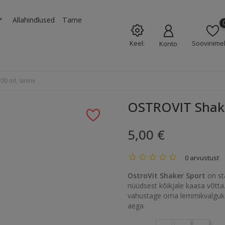
rrow_down
Allahindlused
Tarne
Keel:
Soovinimek
Konto
00 ml, sinine
OSTROVIT Shake
5,00 €
0 arvustust
OstroVit Shaker Sport
on sta
nüüdsest kõikjale kaasa võtta. 
vahustage oma lemmikvalgukokt
aega.