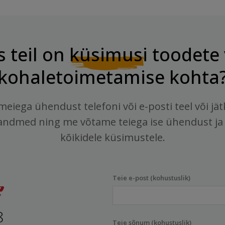
s teil on
küsimusi
toodete 
kohaletoimetamise kohta
meiega ühendust telefoni või e-posti teel või jä
andmed ning me võtame teiega ise ühendust ja
kõikidele küsimustele.
Teie e-post (kohustuslik)
8
Teie sõnum (kohustuslik)