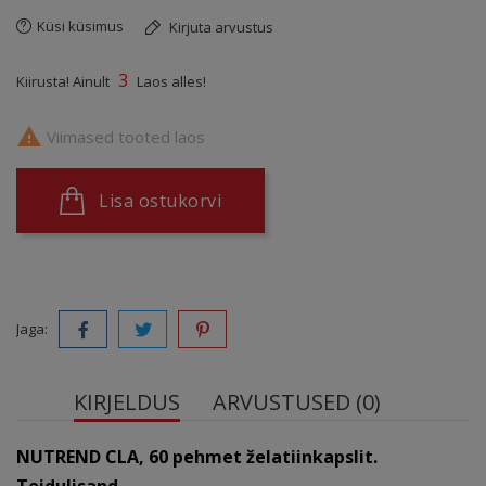
Küsi küsimus
Kirjuta arvustus
3
Kiirusta! Ainult
Laos alles!

Viimased tooted laos
Lisa ostukorvi
Jaga:
KIRJELDUS
ARVUSTUSED (0)
NUTREND CLA, 60 pehmet želatiinkapslit.