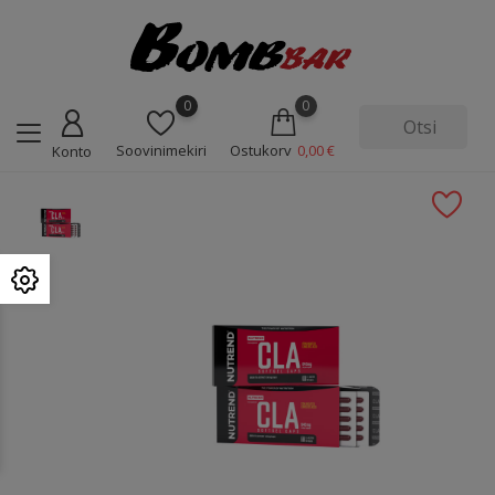
0
0
Soovinimekiri
Ostukorv
0,00 €
Konto