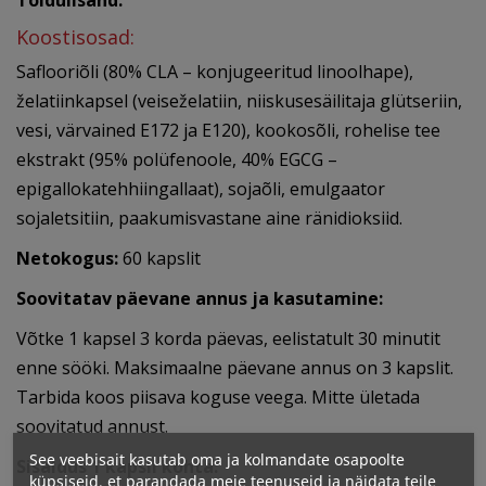
Toidulisand.
Koostisosad:
Saflooriõli (80% CLA – konjugeeritud linoolhape),
želatiinkapsel (veiseželatiin, niiskusesäilitaja glütseriin,
vesi, värvained E172 ja E120), kookosõli, rohelise tee
ekstrakt (95% polüfenoole, 40% EGCG –
epigallokatehhiingallaat), sojaõli, emulgaator
sojaletsitiin, paakumisvastane aine ränidioksiid.
Netokogus:
60 kapslit
Soovitatav päevane annus ja kasutamine:
Võtke 1 kapsel 3 korda päevas, eelistatult 30 minutit
enne sööki. Maksimaalne päevane annus on 3 kapslit.
Tarbida koos piisava koguse veega. Mitte ületada
soovitatud annust.
See veebisait kasutab oma ja kolmandate osapoolte
Sisaldus
1 kapsli
kohta:
küpsiseid, et parandada meie teenuseid ja näidata teile