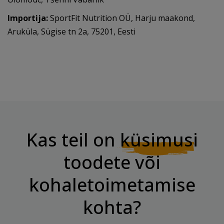
Importija:
SportFit Nutrition OÜ, Harju maakond,
Aruküla, Sügise tn 2a, 75201, Eesti
Kas teil on
küsimusi
toodete või
kohaletoimetamise
kohta?