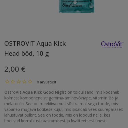
OSTROVIT Aqua Kick
Head ööd, 10 g
2,00 €
0 arvustust
OstroVit Aqua Kick Good Night
on toidulisand, mis koosneb
kolmest komponendist: gamma-aminovõihape, vitamiin B6 ja
melatoniin. See on meeldiva mustsõstra maitsega toode, mis
vabaneb mugava kotikese kujul, mis sisaldab vees suurepäraselt
lahustuvat pulbrit. See on toode, mis on loodud neile, kes
hoolivad korralikust taastumisest ja kvaliteetsest unest.