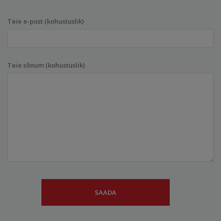
Teie e-post (kohustuslik)
Teie sõnum (kohustuslik)