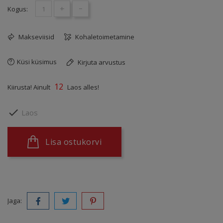
+
-
Kogus:
Makseviisid
Kohaletoimetamine
Küsi küsimus
Kirjuta arvustus
12
Kiirusta! Ainult
Laos alles!

Laos
Lisa ostukorvi
Jaga: