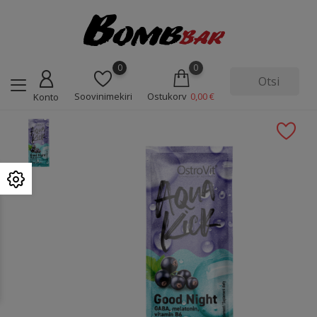
0
0
Soovinimekiri
Ostukorv
0,00 €
Konto