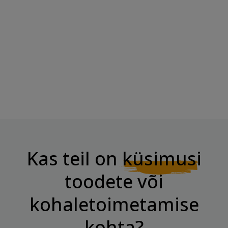
SWANSON L-Trüptofaan, 500
OSAVI Passiflora, 250mg - 60
Mg - 60 Kapslit
Vegan Kapslit
Hind
Hind
13,50 €
9,15 €
Kas teil on
küsimusi
toodete või
kohaletoimetamise
kohta?