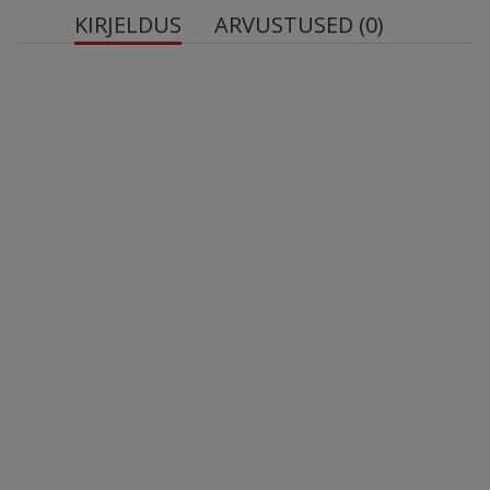
KIRJELDUS
ARVUSTUSED (0)
OstroVit Aqua Kick Good Night
Kolme koostisosa allikas - toode sisaldab 500 mg
gamma-aminovõihapet, samuti 2,8 mg vitamiini B6 ja
1 mg melatoniini.
Mõnus puuviljane maitse - mustsõstra aroom
rõõmustab maitsemeeli.
1 portsjon = 1 kotike = 10 g toodet.