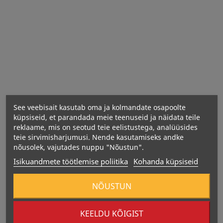
Toote netokaal: 10 g
Portsjonite arv pakendis: 1
Portsjoni suurus: 1 kotike
Gamma-aminovõihape 500 mg
B6-vitamiin 2,8 mg
Melatoniin 1 mg
See veebisait kasutab oma ja kolmandate osapoolte
küpsiseid, et parandada meie teenuseid ja näidata teile
reklaame, mis on seotud teie eelistustega, analüüsides
teie sirvimisharjumusi. Nende kasutamiseks andke
nõusolek, vajutades nuppu "Nõustun".
Isikuandmete töötlemise poliitika
Kohanda küpsiseid
NÕUSTUN
KEELDU KÕIGIST