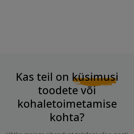
OSTROVIT Vitamin D3 + K2 +
BOMBBAR Topping
Calcium 90...
"Šokolaadi Puding", 240 G
Hind
Hind
7,80 €
4,70 €
Kas teil on
küsimusi
toodete või
kohaletoimetamise
kohta?