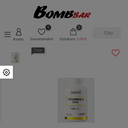
0
0
Soovinimekiri
Ostukorv
0,00 €
Konto
Otsas