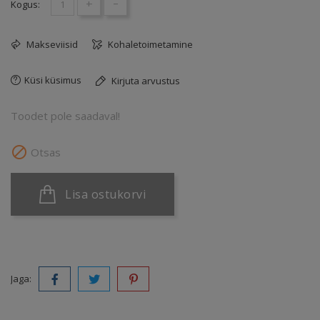
+
-
Kogus:
Makseviisid
Kohaletoimetamine
Küsi küsimus
Kirjuta arvustus
Toodet pole saadaval!

Otsas
Lisa ostukorvi
Jaga: