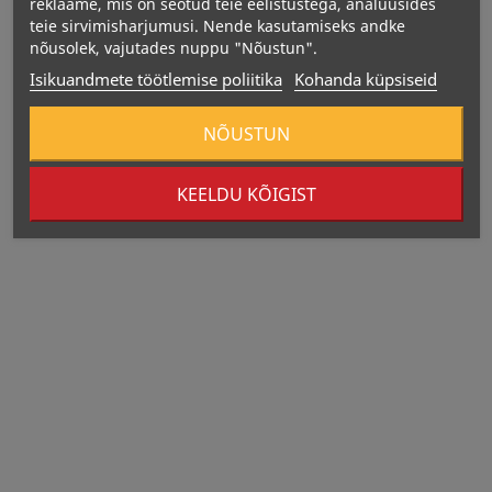
reklaame, mis on seotud teie eelistustega, analüüsides
teie sirvimisharjumusi. Nende kasutamiseks andke
nõusolek, vajutades nuppu "Nõustun".
Isikuandmete töötlemise poliitika
Kohanda küpsiseid
NÕUSTUN
KEELDU KÕIGIST