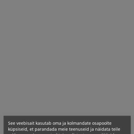
Toiteväärtused
Aktiivsed koostisosad portsjoni kohta
See veebisait kasutab oma ja kolmandate osapoolte
küpsiseid, et parandada meie teenuseid ja näidata teile