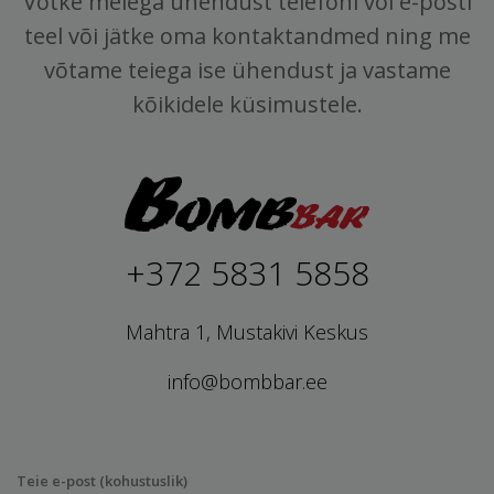
Võtke meiega ühendust telefoni või e-posti
teel või jätke oma kontaktandmed ning me
võtame teiega ise ühendust ja vastame
kõikidele küsimustele.
+372 5831 5858
Mahtra 1, Mustakivi Keskus
info@bombbar.ee
Teie e-post (kohustuslik)