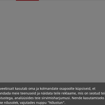
veebisait kasutab oma ja kolmandate osapoolte küpsiseid, et
ndada meie teenuseid ja näidata teile reklaame, mis on seotud te
/imetate, võtate ravimeid või teil on mõni tervisehäire. Hoid
stustega, analüüsides teie sirvimisharjumusi. Nende kasutamiseks
ke nõusolek, vajutades nuppu "Nõustun".