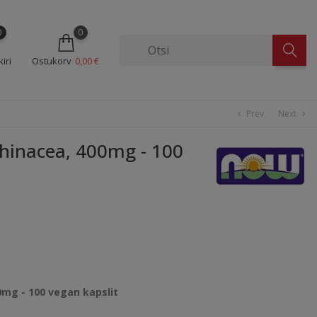
0
0
iri
Ostukorv
0,00 €
Prev
Next
chevron_left
chevron_right
inacea, 400mg - 100
mg - 100 vegan kapslit