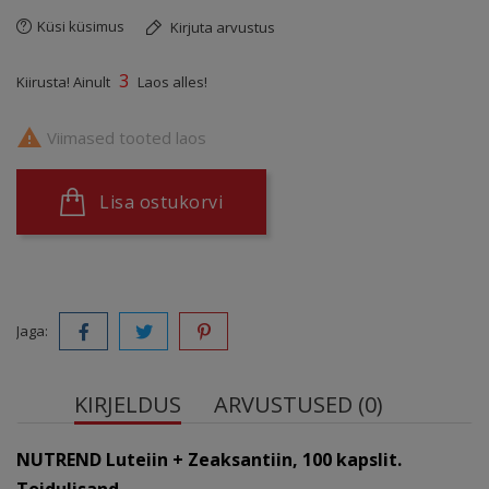
Küsi küsimus
Kirjuta arvustus
3
Kiirusta! Ainult
Laos alles!

Viimased tooted laos
Lisa ostukorvi
Jaga:
KIRJELDUS
ARVUSTUSED (0)
NUTREND Luteiin + Zeaksantiin, 100 kapslit.