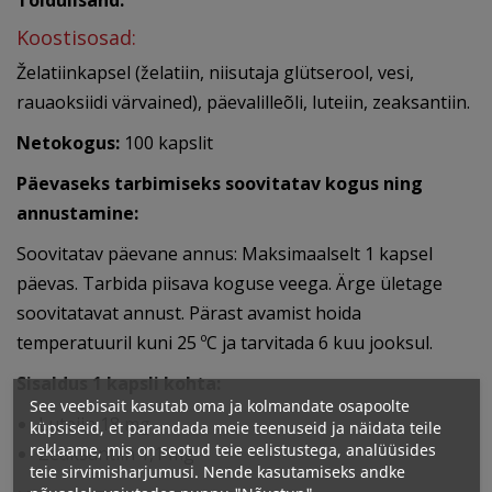
Toidulisand.
Koostisosad:
Želatiinkapsel (želatiin, niisutaja glütserool, vesi,
rauaoksiidi värvained), päevalilleõli, luteiin, zeaksantiin.
Netokogus:
100 kapslit
Päevaseks tarbimiseks soovitatav kogus ning
annustamine:
Soovitatav päevane annus: Maksimaalselt 1 kapsel
päevas. Tarbida piisava koguse veega. Ärge ületage
soovitatavat annust. Pärast avamist hoida
temperatuuril kuni 25 ºC ja tarvitada 6 kuu jooksul.
Sisaldus 1 kapsli kohta:
See veebisait kasutab oma ja kolmandate osapoolte
Luteiin 18 mg
küpsiseid, et parandada meie teenuseid ja näidata teile
reklaame, mis on seotud teie eelistustega, analüüsides
Zeaksantiin 1,1 mg
teie sirvimisharjumusi. Nende kasutamiseks andke