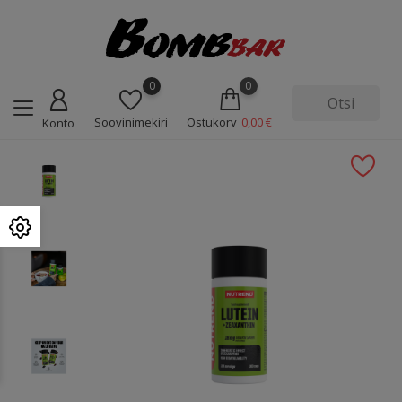
0
0
Soovinimekiri
Ostukorv
0,00 €
Konto