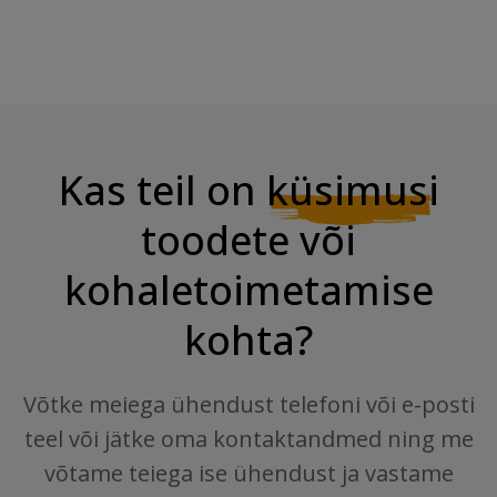
Kas teil on
küsimusi
toodete või
kohaletoimetamise
kohta?
Võtke meiega ühendust telefoni või e-posti
teel või jätke oma kontaktandmed ning me
võtame teiega ise ühendust ja vastame