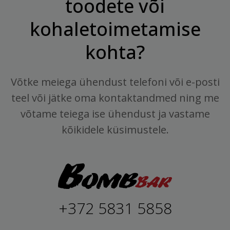
toodete või
kohaletoimetamise
kohta?
Võtke meiega ühendust telefoni või e-posti
teel või jätke oma kontaktandmed ning me
võtame teiega ise ühendust ja vastame
kõikidele küsimustele.
+372 5831 5858