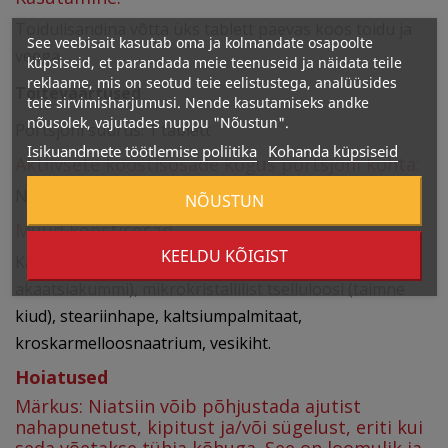
Toidulisandina võtta üks tablett päevas koos toidu ja
See veebisait kasutab oma ja kolmandate osapoolte
veega.
küpsiseid, et parandada meie teenuseid ja näidata teile
reklaame, mis on seotud teie eelistustega, analüüsides
Toiteväärtused
teie sirvimisharjumusi. Nende kasutamiseks andke
nõusolek, vajutades nuppu "Nõustun".
Portsjoni suurus: 1 tablett
Isikuandmete töötlemise poliitika
Kohanda küpsiseid
Aktiivsete koostisosade kogus portsjoni kohta:
Niatsiin 100 mg NE
NÕUSTUN
Muud koostisosad
KEELDU KÕIGIST
Kaltsiumkarbonaat (võib sisaldada maltodekstriini,
akaatsiakummi), mikrokristallilist tselluloosi (taimne
kiud), steariinhape, kaltsiumpalmitaat,
kroskarmelloosnaatrium, vesikiht.
Hoiatused
Märkus: Niatsiin võib põhjustada ajutist
nahapunetust, kipitust ja/või sügelust, eriti kui