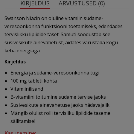
KIRJELDUS
ARVUSTUSED (0)
Swanson Niacin on oluline vitamiin südame-
veresoonkonna funktsiooni toetamiseks, edendades
tervislikku lipiidide taset. Samuti soodustab see
süsivesikute ainevahetust, aidates varustada kogu
keha energiaga.
Kirjeldus
Energia ja südame-veresoonkonna tugi
100 mg tableti kohta
Vitamiinilisand
B-vitamiini toitumine südame tervise jaoks
Süsivesikute ainevahetuse jaoks hädavajalik
Mängib olulist rolli tervisliku lipiidide taseme
säilitamisel
Kasutamine: