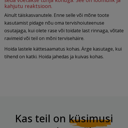
seda võetakse tühja kõhuga. See on loomulik ja
kahjutu reaktsioon.
Ainult täiskasvanutele. Enne selle või mõne toote
kasutamist pidage nõu oma tervishoiuteenuse
osutajaga, kui olete rase või toidate last rinnaga, võtate
ravimeid või teil on mõni tervisehäire.
Hoida lastele kättesaamatus kohas. Ärge kasutage, kui
tihend on katki. Hoida jahedas ja kuivas kohas.
Kas teil on
küsimusi