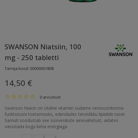
SWANSON Niatsiin, 100
mg - 250 tabletti
Tarnija kood:
00000001808
14,50 €
0 arvustust
Swanson Niacin on oluline vitamiin südame-veresoonkonna
funktsiooni toetamiseks, edendades tervislikku lipiidide taset.
Samuti soodustab see süsivesikute ainevahetust, aidates
varustada kogu keha energiaga.