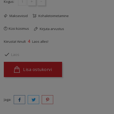
+
-
Kogus:
Makseviisid
Kohaletoimetamine
Küsi küsimus
Kirjuta arvustus
4
Kiirusta! Ainult
Laos alles!

Laos
Lisa ostukorvi
Jaga: