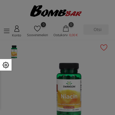
0
0
Soovinimekiri
Ostukorv
0,00 €
Konto