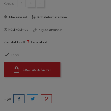
+
-
Kogus:
Makseviisid
Kohaletoimetamine
Küsi küsimus
Kirjuta arvustus
7
Kiirusta! Ainult
Laos alles!

Laos
Lisa ostukorvi
Jaga: