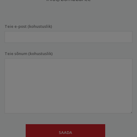
Teie e-post (kohustuslik)
Teie sõnum (kohustuslik)