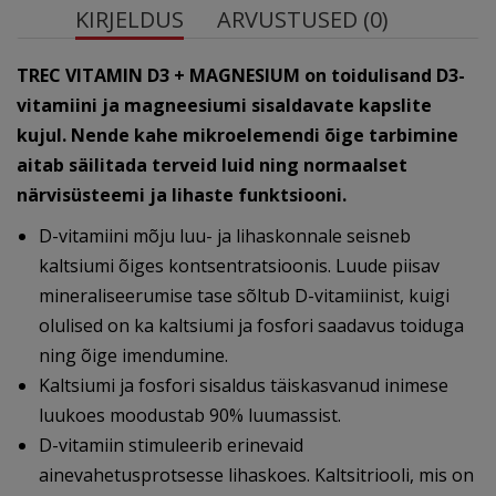
KIRJELDUS
ARVUSTUSED (0)
TREC VITAMIN D3 + MAGNESIUM on toidulisand D3-
vitamiini ja magneesiumi sisaldavate kapslite
kujul. Nende kahe mikroelemendi õige tarbimine
aitab säilitada terveid luid ning normaalset
närvisüsteemi ja lihaste funktsiooni.
D-vitamiini mõju luu- ja lihaskonnale seisneb
kaltsiumi õiges kontsentratsioonis. Luude piisav
mineraliseerumise tase sõltub D-vitamiinist, kuigi
olulised on ka kaltsiumi ja fosfori saadavus toiduga
ning õige imendumine.
Kaltsiumi ja fosfori sisaldus täiskasvanud inimese
luukoes moodustab 90% luumassist.
D-vitamiin stimuleerib erinevaid
ainevahetusprotsesse lihaskoes. Kaltsitriooli, mis on