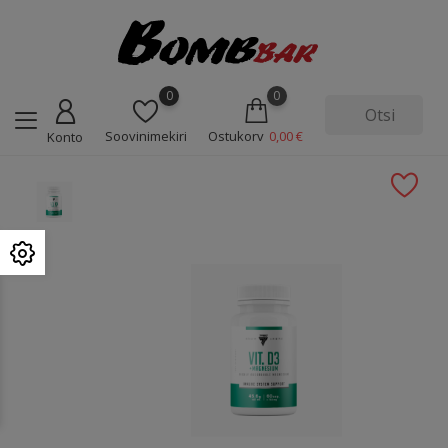
0
0
Soovinimekiri
Ostukorv
0,00 €
Konto