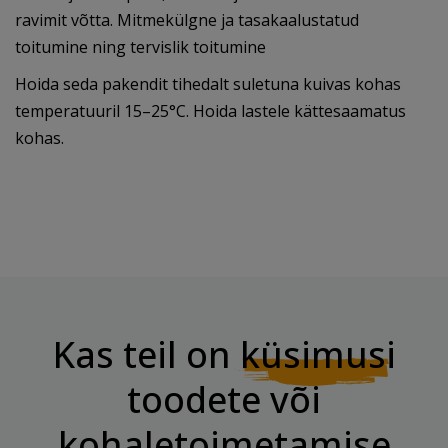
ravimit võtta. Mitmekülgne ja tasakaalustatud
toitumine ning tervislik toitumine
Hoida seda pakendit tihedalt suletuna kuivas kohas
temperatuuril 15–25°C. Hoida lastele kättesaamatus
kohas.
Kas teil on
küsimusi
toodete või
kohaletoimetamise