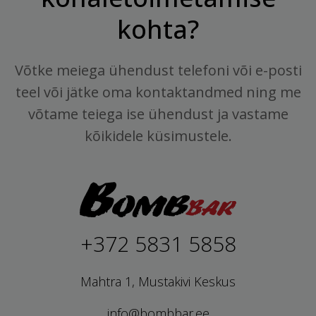
kohta?
Võtke meiega ühendust telefoni või e-posti
teel või jätke oma kontaktandmed ning me
võtame teiega ise ühendust ja vastame
kõikidele küsimustele.
+372 5831 5858
Mahtra 1, Mustakivi Keskus
info@bombbar.ee