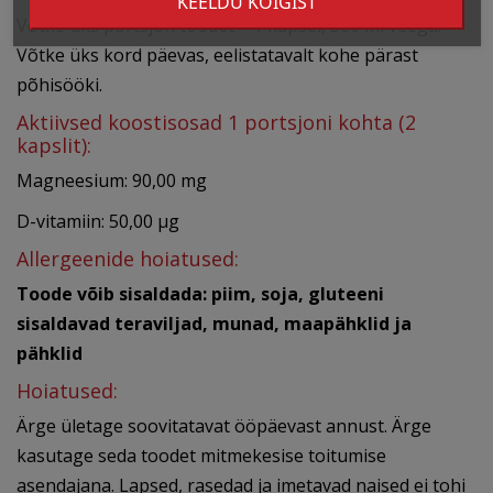
KEELDU KÕIGIST
Võtke üks portsjon toodet – 1 kapsel, 300 ml veega.
Võtke üks kord päevas, eelistatavalt kohe pärast
põhisööki.
Aktiivsed koostisosad 1 portsjoni kohta (2
kapslit):
Magneesium: 90,00 mg
D-vitamiin: 50,00 µg
Allergeenide hoiatused:
Toode võib sisaldada: piim, soja, gluteeni
sisaldavad teraviljad, munad, maapähklid ja
pähklid
Hoiatused:
Ärge ületage soovitatavat ööpäevast annust. Ärge
kasutage seda toodet mitmekesise toitumise
asendajana. Lapsed, rasedad ja imetavad naised ei tohi