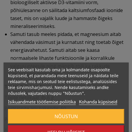
bioloogiliselt aktiivse D3-vitamiini vorm,
põhiülesanne on säilitada kaltsiumfosfaadi ioonide
taset, mis on vajalik luude ja hammaste õigeks
mineraliseerimiseks.
Samuti tasub meeles pidada, et magneesium aitab
vähendada väsimust ja kurnatust ning toetab õiget
energiavahetust. Samuti aitab see kaasa
normaalsele lihaste funktsioonile ja korralikule
valgusünteesile ning mängib rolli ka rakkude
See veebisait kasutab oma ja kolmandate osapoolte
jagunemise protsessis.
küpsiseid, et parandada meie teenuseid ja näidata teile
reklaame, mis on seotud teie eelistustega, analüüsides
Toiteväärtused
teie sirvimisharjumusi. Nende kasutamiseks andke
nõusolek, vajutades nuppu "Nõustun".
Toote netokaal: 45,6 g
Isikuandmete töötlemise poliitika
Kohanda küpsiseid
Portsjonite arv pakendis: 60
NÕUSTUN
Portsjoni suurus: 1 kapsel
Kasutamine: