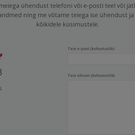
meiega ühendust telefoni või e-posti teel või jä
andmed ning me võtame teiega ise ühendust ja
kõikidele küsimustele.
Teie e-post (kohustuslik)
8
Teie sõnum (kohustuslik)
s