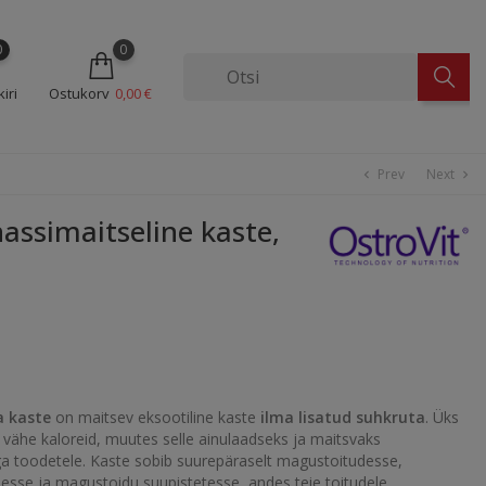
0
0
iri
Ostukorv
0,00 €
Prev
Next
chevron_left
chevron_right
ssimaitseline kaste,
a kaste
on maitsev eksootiline kaste
ilma lisatud suhkruta
. Üks
vähe kaloreid, muutes selle ainulaadseks ja maitsvaks
ega toodetele. Kaste sobib suurepäraselt magustoitudesse,
esse ja magustoidu suupistetesse, andes teie toitudele