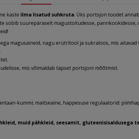
ine kaste
ilma lisatud suhkruta
. Üks portsjon toodet annab
aste sobib suurepäraselt magustoitudesse, pannkookidesse, 
eid!
ega magusaineid, nagu erütritool ja sukraloos, mis aitavad 
.
tet.
elisse, mis võimaldab täpset portsjoni mõõtmist.
santaan-kummi; maitseaine, happesuse regulaatorid: piimhap
hkleid, muid pähkleid, seesamit, gluteenisisaldusega te