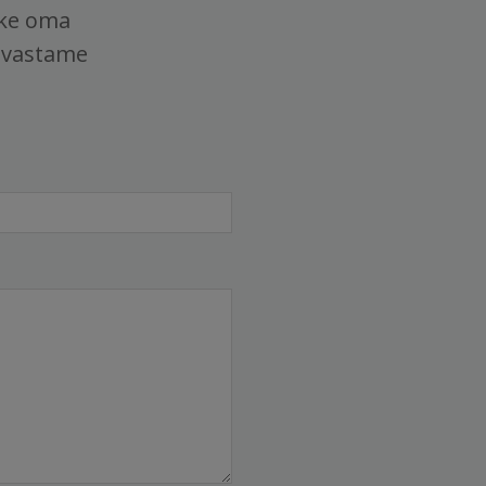
tke oma
 vastame