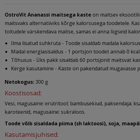
OstroVit Ananassi maitsega kaste
on maitsev eksootil
maitsvaks alternatiiviks kõrge kalorsusega toodetele. K
toitudele värskendava maitse, samas ei anna liigseid kalor
Ilma lisatud suhkruta - Toode sisaldab madala kalorsus
Madal energiasisaldus - 1 portsjon toodet annab 0 kcal
Tõhusus - Üks pakk sisaldab 60 portsjonit maitsvat kas
Kerge kasutamine - Kaste on pakendatud mugavasse pud
Netokogus:
300 g
Koostisosad:
Vesi, magusaine: erütritool; bambusekiud, paksendaja: k
karoteenid, magusaine: sukraloos.
Toode võib sisaldada piima (sh laktoosi), soja, maapä
Kasutamisjuhised: