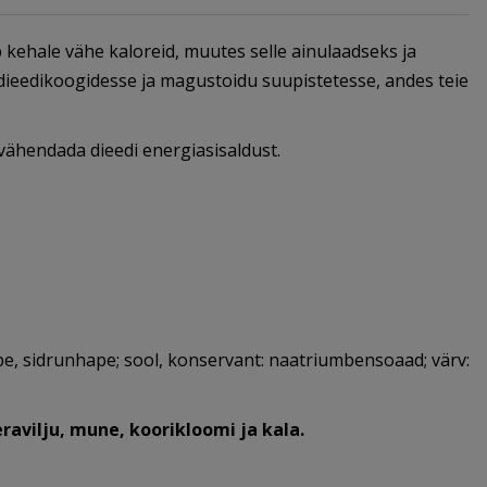
 kehale vähe kaloreid, muutes selle ainulaadseks ja
dieedikoogidesse ja magustoidu suupistetesse, andes teie
vähendada dieedi energiasisaldust.
e, sidrunhape; sool, konservant: naatriumbensoaad; värv:
ravilju, mune, koorikloomi ja kala.