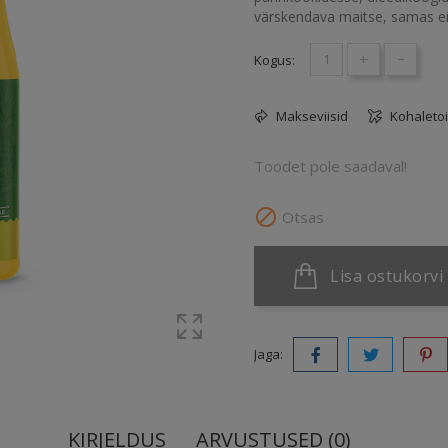
värskendava maitse, samas ei a
+
-
Kogus:
Makseviisid
Kohaleto
Toodet pole saadaval!

Otsas
Lisa ostukorvi
Jaga:
KIRJELDUS
ARVUSTUSED (0)