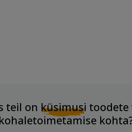
etud
BOMBBAR Kaste "Barbecue"
Madala...
Hind
3,99 €
s teil on
küsimusi
toodete 
kohaletoimetamise kohta