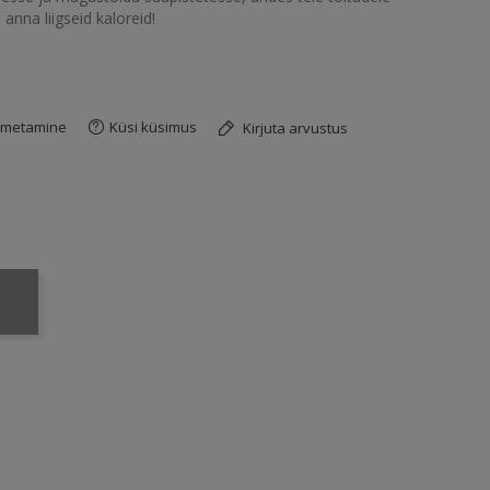
nna liigseid kaloreid!
imetamine
Küsi küsimus
Kirjuta arvustus