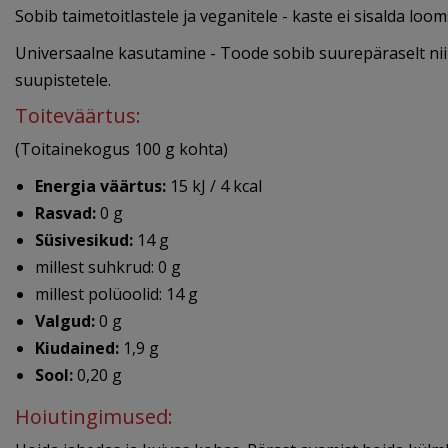
Sobib taimetoitlastele ja veganitele - kaste ei sisalda loo
Universaalne kasutamine - Toode sobib suurepäraselt nii
suupistetele.
Toiteväärtus:
(Toitainekogus 100 g kohta)
Energia väärtus:
15 kJ / 4 kcal
Rasvad:
0 g
Süsivesikud:
14 g
millest suhkrud: 0 g
millest polüoolid: 14 g
Valgud:
0 g
Kiudained:
1,9 g
Sool:
0,20 g
Hoiutingimused: