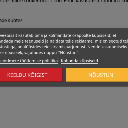
kapis mitte rohkem kui 1 kuu. Enne kasutamist raputada korr
ade suhtes.
veebisait kasutab oma ja kolmandate osapoolte küpsiseid, et
ndada meie teenuseid ja näidata teile reklaame, mis on seotud te
stustega, analüüsides teie sirvimisharjumusi. Nende kasutamiseks
ke nõusolek, vajutades nuppu "Nõustun".
uandmete töötlemise poliitika
Kohanda küpsiseid
Otsas
KEELDU KÕIGIST
NÕUSTUN