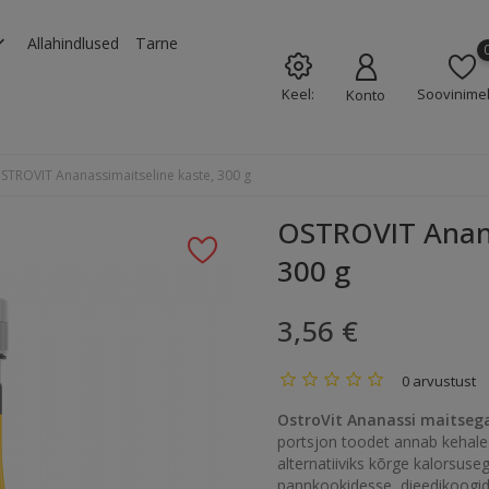
rrow_down
Allahindlused
Tarne
Keel:
Soovinimek
Konto
STROVIT Ananassimaitseline kaste, 300 g
OSTROVIT Anana
300 g
3,56 €
0 arvustust
OstroVit Ananassi maitseg
portsjon toodet annab kehale 
alternatiiviks kõrge kalorsus
pannkookidesse, dieedikoogid