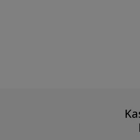
BOMBBAR Glasuuritud
BOMBBAR Toping "Keed
Proteiinibatoon...
Kondenspiim",...
Hind
Hind
2,70 €
8,49 €
Ka