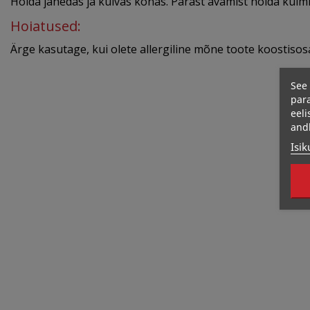
Hoida jahedas ja kuivas kohas. Pärast avamist hoida külm
Hoiatused:
Ärge kasutage, kui olete allergiline mõne toote koostisos
See 
para
eeli
and
Isik
267 Kcal