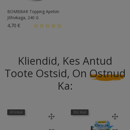
BOMBBAR Topping Apelsin
Jõhvikaga, 240 G
Hind
4,70 €
Kliendid, Kes Antud
Toote Ostsid, On
Ostnud
Ka:
416 Kcal
392 Kcal