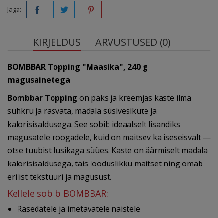
Jaga:
KIRJELDUS
ARVUSTUSED (0)
BOMBBAR Topping "Maasika", 240 g
magusainetega
Bombbar Topping
on paks ja kreemjas kaste ilma
suhkru ja rasvata, madala süsivesikute ja
kalorisisaldusega. See sobib ideaalselt lisandiks
magusatele roogadele, kuid on maitsev ka iseseisvalt —
otse tuubist lusikaga süües. Kaste on äärmiselt madala
kalorisisaldusega, täis looduslikku maitset ning omab
erilist tekstuuri ja magusust.
Kellele sobib BOMBBAR:
Rasedatele ja imetavatele naistele