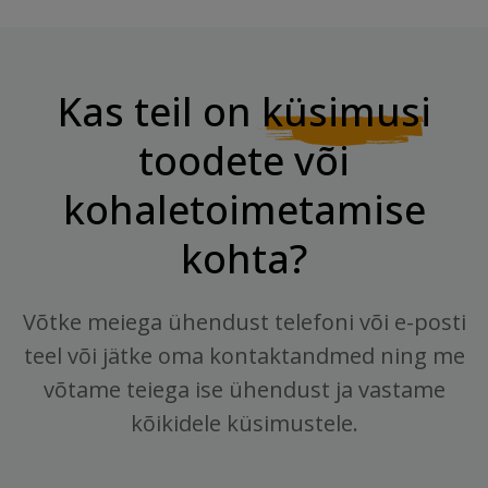
Kas teil on
küsimusi
toodete või
kohaletoimetamise
kohta?
Võtke meiega ühendust telefoni või e-posti
teel või jätke oma kontaktandmed ning me
võtame teiega ise ühendust ja vastame
kõikidele küsimustele.