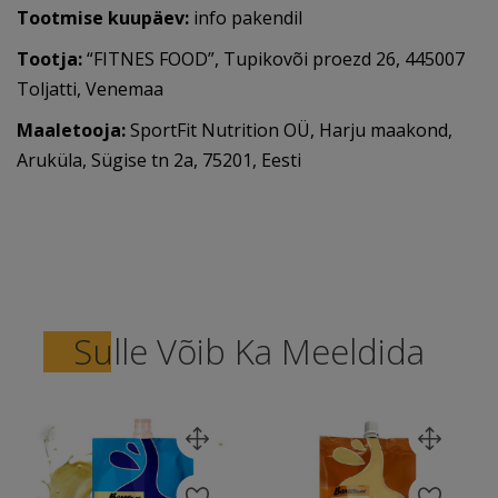
Tootmise kuupäev:
info pakendil
Tootja:
“FITNES FOOD”, Tupikovõi proezd 26, 445007
Toljatti, Venemaa
Maaletooja:
SportFit Nutrition OÜ, Harju maakond,
Aruküla, Sügise tn 2a, 75201, Eesti
Sulle Võib Ka Meeldida