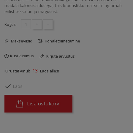
madala kalorisisaldusega, täis looduslikku maitset ning omab
erilist tekstuuri ja magusust.
+
-
Kogus:
Makseviisid
Kohaletoimetamine
Küsi küsimus
Kirjuta arvustus
13
Kiirusta! Ainult
Laos alles!

Laos
Lisa ostukorvi