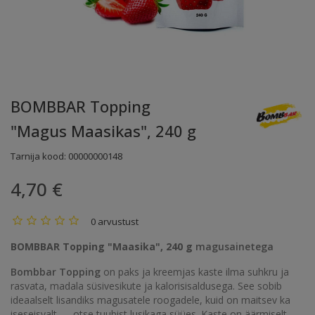
BOMBBAR Topping
"Magus Maasikas", 240 g
Tarnija kood:
00000000148
4,70 €
0 arvustust
BOMBBAR Topping "Maasika", 240 g
magusainetega
Bombbar Topping
on paks ja kreemjas kaste ilma suhkru ja
rasvata, madala süsivesikute ja kalorisisaldusega. See sobib
ideaalselt lisandiks magusatele roogadele, kuid on maitsev ka
iseseisvalt — otse tuubist lusikaga süües. Kaste on äärmiselt