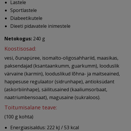
Lastele
Sportlastele
Diabeetikutele
Dieeti pidavatele inimestele
Netokogus:
240 g
Koostisosad:
vesi, õunapüree, isomalto-oligosahhariid, maasikas,
paksendajad (ksantaankumm, guarkumm), looduslik
värvaine (karmin), looduslikud lõhna- ja maitseained,
happesuse regulaator (sidrunhape), antioksüdant
(askorbiinhape), säilitusained (kaaliumsorbaat,
naatriumbensoaat), magusaine (sukraloos).
Toitumisalane teave:
(100 g kohta)
Energiasisaldus: 222 kJ / 53 kcal