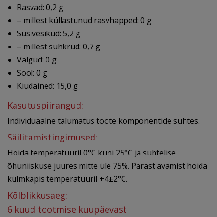
Rasvad: 0,2 g
– millest küllastunud rasvhapped: 0 g
Süsivesikud: 5,2 g
– millest suhkrud: 0,7 g
Valgud: 0 g
Sool: 0 g
Kiudained: 15,0 g
Kasutuspiirangud:
Individuaalne talumatus toote komponentide suhtes.
Säilitamistingimused:
Hoida temperatuuril 0°C kuni 25°C ja suhtelise
õhuniiskuse juures mitte üle 75%. Pärast avamist hoida
külmkapis temperatuuril +4±2°C.
Kõlblikkusaeg:
6 kuud tootmise kuupäevast