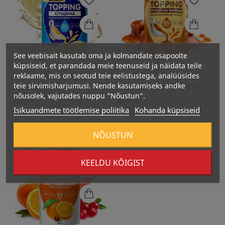
See veebisait kasutab oma ja kolmandate osapoolte
küpsiseid, et parandada meie teenuseid ja näidata teile
reklaame, mis on seotud teie eelistustega, analüüsides
BOMBBAR Topping
BOMBBAR Toping
teie sirvimisharjumusi. Nende kasutamiseks andke
"Kondenspiim", 240 G
"Keedetud Kondenspiim",...
nõusolek, vajutades nuppu "Nõustun".
Hind
Hind
7,50 €
8,49 €
Isikuandmete töötlemise poliitika
Kohanda küpsiseid
NÕUSTUN
KEELDU KÕIGIST