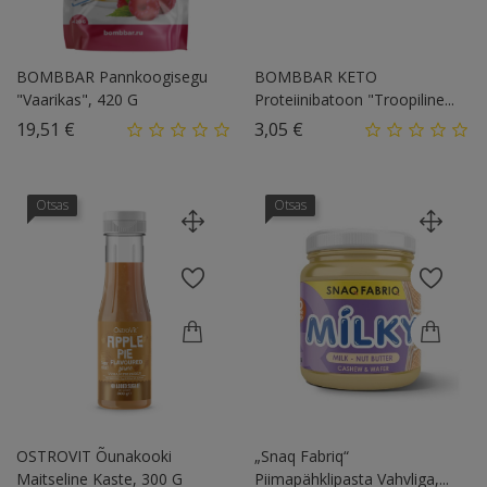
BOMBBAR Pannkoogisegu
BOMBBAR KETO
"Vaarikas", 420 G
Proteiinibatoon "Troopiline...
Hind
Hind
19,51 €
3,05 €
Otsas
Otsas
OSTROVIT Õunakooki
„Snaq Fabriq“
Maitseline Kaste, 300 G
Piimapähklipasta Vahvliga,...