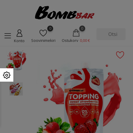
0
0
Soovinimekiri
Ostukorv
0,00 €
Konto