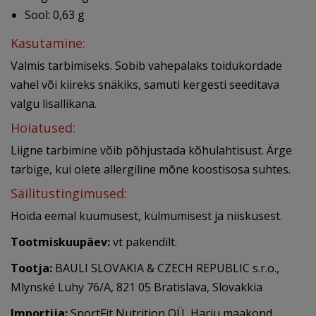
Sool: 0,63 g
Kasutamine:
Valmis tarbimiseks. Sobib vahepalaks toidukordade
vahel või kiireks snäkiks, samuti kergesti seeditava
valgu lisallikana.
Hoiatused:
Liigne tarbimine võib põhjustada kõhulahtisust. Ärge
tarbige, kui olete allergiline mõne koostisosa suhtes.
Säilitustingimused:
Hoida eemal kuumusest, külmumisest ja niiskusest.
Tootmiskuupäev:
vt pakendilt.
Tootja:
BAULI SLOVAKIA & CZECH REPUBLIC s.r.o.,
Mlynské Luhy 76/A, 821 05 Bratislava, Slovakkia
Importija:
SportFit Nutrition OÜ, Harju maakond,