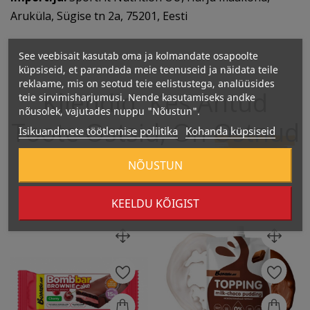
Aruküla, Sügise tn 2a, 75201, Eesti
See veebisait kasutab oma ja kolmandate osapoolte
küpsiseid, et parandada meie teenuseid ja näidata teile
reklaame, mis on seotud teie eelistustega, analüüsides
Kliendid, Kes Antud
teie sirvimisharjumusi. Nende kasutamiseks andke
nõusolek, vajutades nuppu "Nõustun".
Toote Ostsid, On
Ostnud
Isikuandmete töötlemise poliitika
Kohanda küpsiseid
Ka:
NÕUSTUN
KEELDU KÕIGIST