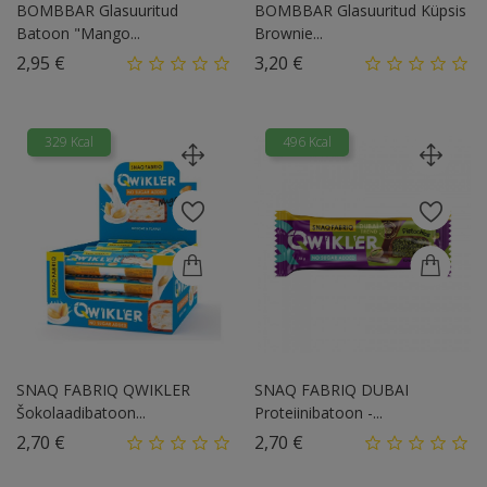
BOMBBAR Glasuuritud
BOMBBAR Glasuuritud Küpsis
Batoon "Mango...
Brownie...
Hind
Hind
2,95 €
3,20 €
329 Kcal
496 Kcal
SNAQ FABRIQ QWIKLER
SNAQ FABRIQ DUBAI
Šokolaadibatoon...
Proteiinibatoon -...
Hind
Hind
2,70 €
2,70 €