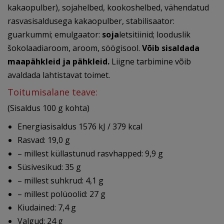
kakaopulber), sojahelbed, kookoshelbed, vähendatud
rasvasisaldusega kakaopulber, stabilisaator:
guarkummi; emulgaator:
soja
letsitiinid; looduslik
šokolaadiaroom, aroom, söögisool.
Võib sisaldada
maapähkleid ja pähkleid.
Liigne tarbimine võib
avaldada lahtistavat toimet.
Toitumisalane teave:
(Sisaldus 100 g kohta)
Energiasisaldus 1576 kJ / 379 kcal
Rasvad: 19,0 g
– millest küllastunud rasvhapped: 9,9 g
Süsivesikud: 35 g
– millest suhkrud: 4,1 g
– millest polüoolid: 27 g
Kiudained: 7,4 g
Valgud: 24 g