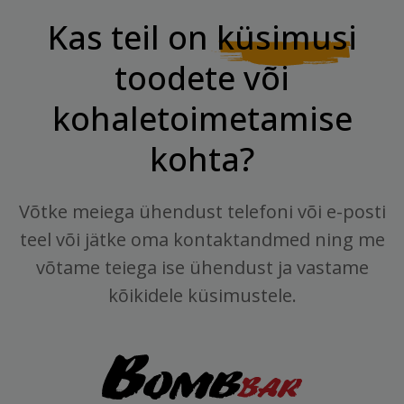
Kas teil on
küsimusi
toodete või
kohaletoimetamise
kohta?
Võtke meiega ühendust telefoni või e-posti
teel või jätke oma kontaktandmed ning me
võtame teiega ise ühendust ja vastame
kõikidele küsimustele.