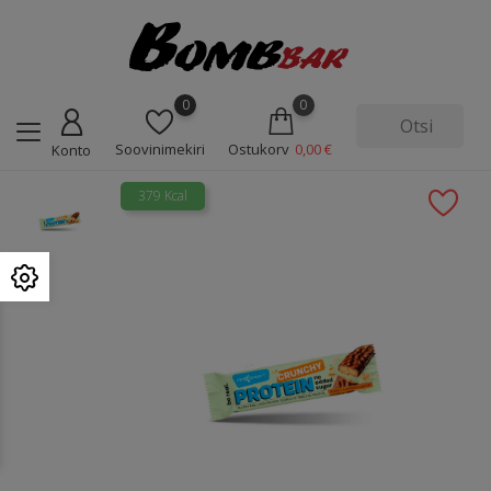
0
0
Soovinimekiri
Ostukorv
0,00 €
Konto
379 Kcal