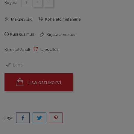
+
-
Kogus:
Makseviisid
Kohaletoimetamine
Küsi küsimus
Kirjuta arvustus
17
Kiirusta! Ainult
Laos alles!

Laos
Lisa ostukorvi
Jaga: