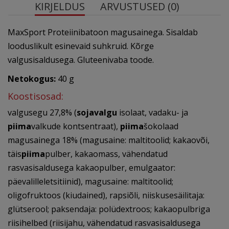
KIRJELDUS
ARVUSTUSED (0)
MaxSport Proteiinibatoon magusainega. Sisaldab
looduslikult esinevaid suhkruid. Kõrge
valgusisaldusega. Gluteenivaba toode.
Netokogus:
40 g
Koostisosad:
valgusegu 27,8% (
sojavalgu
isolaat, vadaku- ja
piima
valkude kontsentraat),
piima
šokolaad
magusainega 18% (magusaine: maltitoolid; kakaovõi,
täis
piima
pulber, kakaomass, vähendatud
rasvasisaldusega kakaopulber, emulgaator:
päevalilleletsitiinid), magusaine: maltitoolid;
oligofruktoos (kiudained), rapsiõli, niiskusesäilitaja:
glütserool; paksendaja: polüdextroos; kakaopulbriga
riisihelbed (riisijahu, vähendatud rasvasisaldusega