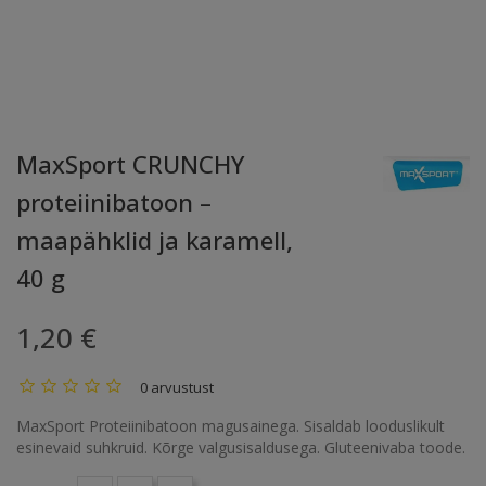
MaxSport CRUNCHY
proteiinibatoon –
maapähklid ja karamell,
40 g
1,20 €
0 arvustust
MaxSport Proteiinibatoon magusainega. Sisaldab looduslikult
esinevaid suhkruid. Kõrge valgusisaldusega. Gluteenivaba toode.