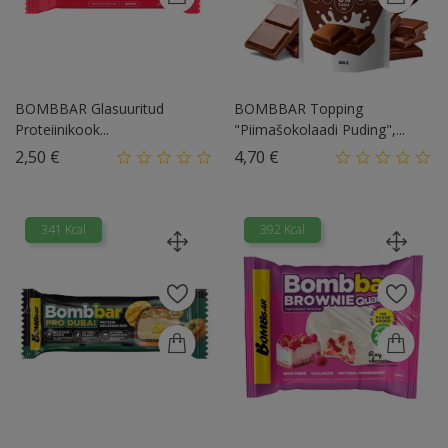
BOMBBAR Glasuuritud
BOMBBAR Topping
Proteiinikook...
"Piimašokolaadi Puding",...
Hind
Hind
2,50 €
4,70 €
341 Kcal
392 Kcal