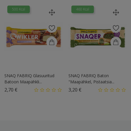
500 Kcal
460 Kcal
SNAQ FABRIQ Glasuuritud
SNAQ FABRIQ Baton
Batoon Maapähkli...
"Maapähkel, Pistaatsia...
Hind
Hind
2,70 €
3,20 €