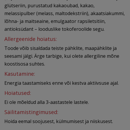
glütseriin, purustatud kakaoubad, kakao,
melassipulber (melass, maltodekstriin), akaatsiakummi,
lõhna- ja maitseaine, emulgaator rapsiletsitiin,
antioksüdant – looduslike tokoferoolide segu.
Allergeenide hoiatus:
Toode võib sisaldada teiste pähklite, maapähklite ja
seesami jälgi. Ärge tarbige, kui olete allergiline mõne
koostisosa suhtes.
Kasutamine:
Energia taastamiseks enne või kestva aktiivsuse ajal.
Hoiatused:
Ei ole mõeldud alla 3-aastastele lastele.
Säilitamistingimused:
Hoida eemal soojusest, külmumisest ja niiskusest.