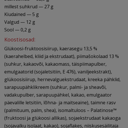
millest suhkrud — 27 g
Kiudained — 5 g
Valgud — 12 g
Sool — 0,2 g
Koostisosad:
Glükoosi-fruktoosisiirup, kaerasegu 13,5 %
(kaerahelbed, kliid ja ekstrudaat), piimašokolaad 13 %
(suhkur, kakaovõi, kakaomass, täispiimapulber,
emulgaatorid (sojaletsitiin, E 476), vaniljeekstrakt),
glükoosisiirup, hernevalguekstrudaat, kreeka pähklid,
sarapuupähklikreem (suhkur, palmi- ja sheavõi,
vadakupulber, sarapuupähkel, kakao, emulgaator
päevalille letsitiin, lõhna- ja maitseaine), taimne rasv
(palmituum, palm, shea), isomaltuloos – Palatinose™
(fruktoosi ja glükoosi allikas), sojaekstrudaat kakaoga
(sojavalku isolaat, kakao), sojaflakes, niiskusesäilitaja