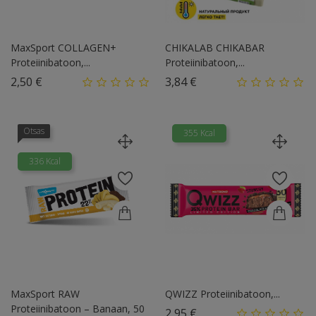
MaxSport COLLAGEN+
CHIKALAB CHIKABAR
Proteiinibatoon,...
Proteiinibatoon,...
Hind
Hind
2,50 €
3,84 €
Otsas
355 Kcal
336 Kcal
MaxSport RAW
QWIZZ Proteiinibatoon,...
Proteiinibatoon – Banaan, 50
Hind
2,95 €