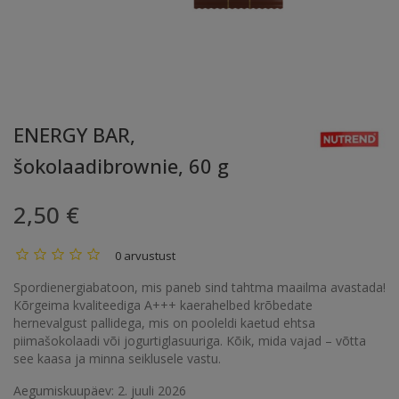
ENERGY BAR,
šokolaadibrownie, 60 g
2,50 €
0 arvustust
Spordienergiabatoon, mis paneb sind tahtma maailma avastada!
Kõrgeima kvaliteediga A+++ kaerahelbed krõbedate
hernevalgust pallidega, mis on pooleldi kaetud ehtsa
piimašokolaadi või jogurtiglasuuriga. Kõik, mida vajad – võtta
see kaasa ja minna seiklusele vastu.
Aegumiskuupäev: 2. juuli 2026