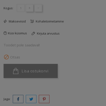
+
-
Kogus:
Makseviisid
Kohaletoimetamine
Küsi küsimus
Kirjuta arvustus
Toodet pole saadaval!

Otsas
Lisa ostukorvi
Jaga: