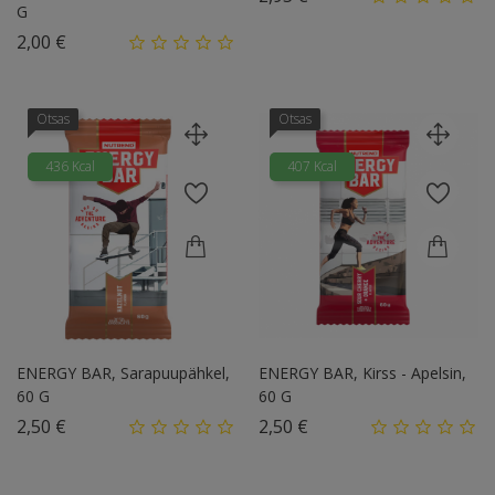
G
Hind
2,00 €
Otsas
Otsas
436 Kcal
407 Kcal
ENERGY BAR, Sarapuupähkel,
ENERGY BAR, Kirss - Apelsin,
60 G
60 G
Hind
Hind
2,50 €
2,50 €