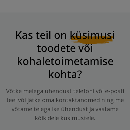
Kas teil on
küsimusi
toodete või
kohaletoimetamise
kohta?
Võtke meiega ühendust telefoni või e-posti
teel või jätke oma kontaktandmed ning me
võtame teiega ise ühendust ja vastame
kõikidele küsimustele.