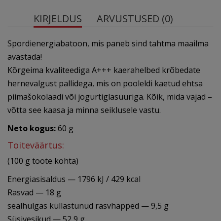
KIRJELDUS
ARVUSTUSED (0)
Spordienergiabatoon, mis paneb sind tahtma maailma
avastada!
Kõrgeima kvaliteediga A+++ kaerahelbed krõbedate
hernevalgust pallidega, mis on pooleldi kaetud ehtsa
piimašokolaadi või jogurtiglasuuriga. Kõik, mida vajad –
võtta see kaasa ja minna seiklusele vastu.
Neto kogus:
60 g
Toiteväärtus:
(100 g toote kohta)
Energiasisaldus — 1796 kJ / 429 kcal
Rasvad — 18 g
sealhulgas küllastunud rasvhapped — 9,5 g
Süsivesikud — 52,9 g