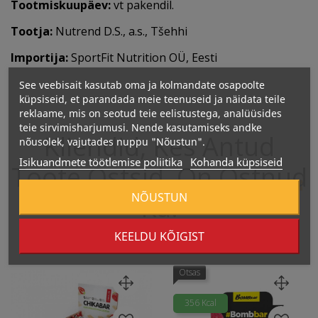
Tootmiskuupäev:
vt pakendil.
Tootja:
Nutrend D.S., a.s., Tšehhi
Importija:
SportFit Nutrition OÜ, Eesti
See veebisait kasutab oma ja kolmandate osapoolte
küpsiseid, et parandada meie teenuseid ja näidata teile
reklaame, mis on seotud teie eelistustega, analüüsides
teie sirvimisharjumusi. Nende kasutamiseks andke
Kliendid, Kes Antud
nõusolek, vajutades nuppu "Nõustun".
Isikuandmete töötlemise poliitika
Kohanda küpsiseid
Toote Ostsid, On
Ostnud
NÕUSTUN
Ka:
KEELDU KÕIGIST
Otsas
356 Kcal