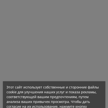
содержит низкокалорийный подсластитель
сукралозу, что способствует снижению
калорийности продукта.
Эффективность - упаковка продукта содержит 66
порций.
Удобная форма - препарат выпускается в
порошкообразной форме, что обеспечивает
удобный прием биологически активной добавки.
OstroVit 100% Whey Protein - источник
высококачественного белка
Этот сайт использует собственные и сторонние файлы
cookie для улучшения наших услуг и показа рекламы,
соответствующей вашим предпочтениям, путем
анализа ваших привычек просмотра. Чтобы дать
согласие на их использование, нажмите кнопку