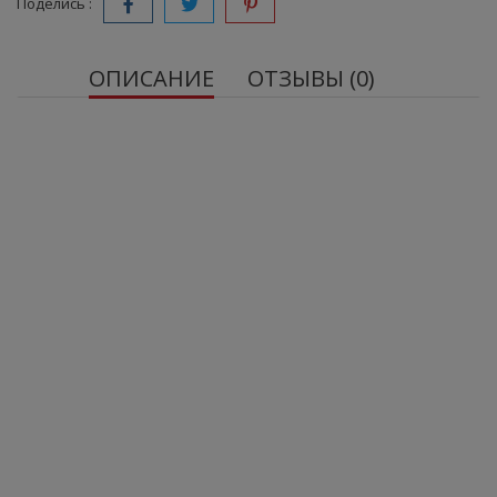
Поделись :
ОПИСАНИЕ
ОТЗЫВЫ (0)
FITPRO сывороточная протеиновая смесь
23 г белка
Источник аминокислот – 5,5 г BCAA
Источник глутамина – 4,4 г