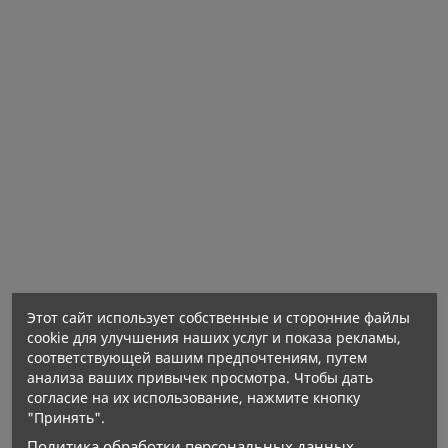
Нетто количество:
Этот сайт использует собственные и сторонние файлы
cookie для улучшения наших услуг и показа рекламы,
соответствующей вашим предпочтениям, путем
анализа ваших привычек просмотра. Чтобы дать
Энергетическая ценность: 489 kJ / 116 kcal
согласие на их использование, нажмите кнопку
Жиры: 1,6 г
"Принять".
– из них насыщенные жирные кислоты: 1,2 г
Политика обработки персональных данных