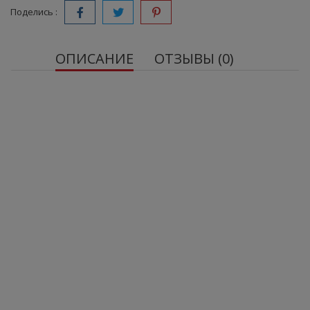
Поделись :
ОПИСАНИЕ
ОТЗЫВЫ (0)
OstroVit Экстракт виноградных косточек
Одна порция биологически активной добавки
обеспечивает организм 300 мг экстракта
виноградных косточек, стандартизированного