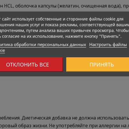
зин HCL, оболочка капсулы (желатин, очищенная вода),
т сайт использует собственные и сторонние файлы cookie для
чшения наших услуг и показа рекламы, соответствующей ваши
дпочтениям, путем анализа ваших привычек просмотра. Чтобы
ь согласие на их использование, нажмите кнопку "Принять".
итика обработки персональных данных
Настроить файлы
kie
ОТКЛОНИТЬ ВСЕ
ПРИНЯТЬ
бления. Диетическая добавка не должна использоватьс
оровый образ жизни. Не употребляйте при аллергии на 