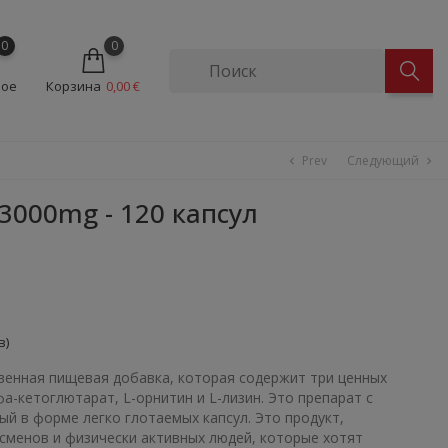
0
0
ное
Корзина
0,00 €
Prev
Следующий
chevron_left
chevron_right
3000mg - 120 капсул
в)
енная пищевая добавка, которая содержит три ценных
фа-кетоглютарат, L-орнитин и L-лизин. Это препарат с
ый в форме легко глотаемых капсул. Это продукт,
сменов и физически активных людей, которые хотят