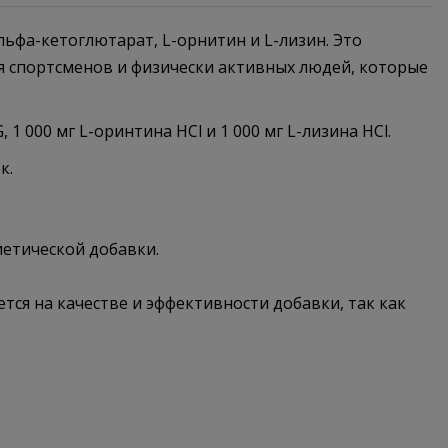
ьфа-кетоглютарат, L-орнитин и L-лизин. Это
ля спортсменов и физически активных людей, которые
 000 мг L-оринтина HCl и 1 000 мг L-лизина HCl.
к.
иетической добавки.
тся на качестве и эффективности добавки, так как