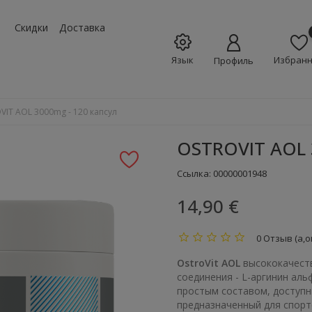
w_down
Скидки
Доставка
Язык
Избран
Профиль
VIT AOL 3000mg - 120 капсул
OSTROVIT AOL 
Ссылка:
00000001948
14,90 €
0 Отзыв (а,о
OstroVit AOL
высококачеств
соединения - L-аргинин аль
простым составом, доступн
предназначенный для спорт