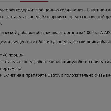
оторая содержит три ценных соединения - L-аргинин ал
гко глотаемых капсул. Это продукт, предназначенный д
.
ческой добавки обеспечивает организм 1 000 мг A-AKG, 1
димые вещества и оболочку капсулы, без лишних добаво
т 40 порций.
 глотаемых капсул, обеспечивающих удобство приема д
спортсмена
 L-лизина в препарате OstroVit положительно сказывае