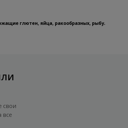
ержащие глютен, яйца, ракообразных, рыбу.
или
е свои
 все