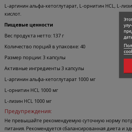
L-аргинин альфа-кетоглутарат, L-орнитин HCL, L-ли
кислот.
Это
Пищевые ценности
улу
пре
Вес продукта нетто: 137 г
дат
Пол
Количество порций в упаковке: 40
coo
Размер порции: 3 капсулы
Активные ингредиенты
3 капсулы
L-аргинин альфа-кетоглутарат 1000 мг
L-орнитин HCL 1000 мг
L-лизин HCL
1000 мг
Предупреждения:
Не превышайте рекомендуемую суточную норму потре
питания. Рекомендуется сбалансированная диета и зд