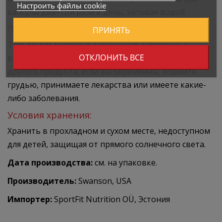
Настроить файлы cookie
капсулы два–три раза в день, запивая водой.
Предупреждения:
ПРИНЯТЬ
Только для взрослых. Проконсультируйтесь с
ОТКЛОНИТЬ ВСЕ
врачом перед применением этого или любого
другого продукта, если вы беременны, кормите
грудью, принимаете лекарства или имеете какие-
либо заболевания.
Условия хранения:
Хранить в прохладном и сухом месте, недоступном
для детей, защищая от прямого солнечного света.
Дата производства:
см. на упаковке.
Производитель:
Swanson, USA
Импортер:
SportFit Nutrition OÜ, Эстония