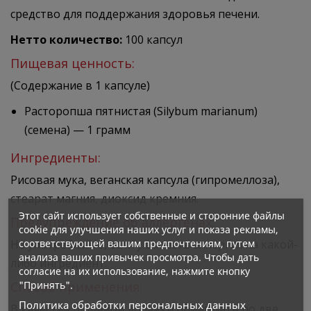
средство для поддержания здоровья печени.
Нетто количество:
100 капсул
Пищевая ценность:
(Содержание в 1 капсуле)
Расторопша пятнистая (Silybum marianum)
(семена) — 1 грамм
Ингредиенты:
Рисовая мука, веганская капсула (гипромеллоза),
стеарат магния, диоксид кремния.
Этот сайт использует собственные и сторонние файлы
Предупреждение об аллергенах:
cookie для улучшения наших услуг и показа рекламы,
соответствующей вашим предпочтениям, путем
Не употребляйте, если у вас есть аллергия на какой-
анализа ваших привычек просмотра. Чтобы дать
либо ингредиент.
согласие на их использование, нажмите кнопку
"Принять".
Способ применения:
Политика обработки персональных данных
В качестве пищевой добавки принимать по две