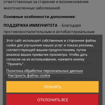
ответственных за старение и возникновение
многочисленных заболеваний.
Основные особенности дополнения:
ПОДДЕРЖКА ИММУНИТЕТА
- Благодаря
противовоспалительным и антибактериальным
свойствам экстракт бузины черной поддерживает
Этот сайт использует собственные и сторонние файлы
лечение воспалений, стимулирует работу клеток
cookie для улучшения наших услуг и показа рекламы,
соответствующей вашим предпочтениям, путем
иммунной системы, а также может контролировать
анализа ваших привычек просмотра. Чтобы дать
выработку цитокинов, ответственных за
согласие на их использование, нажмите кнопку
активацию специфических защитных реакций
"Принять".
организма.
Политика обработки персональных данных
Настроить файлы cookie
ПОМОЩЬ В СЛУЧАЕ ИНФЕКЦИИ
- Черная бузина
может ограничить накопление вирусов и бактерий,
ПРИНЯТЬ
чтобы помочь при различных инфекциях. Кроме
того, он может иметь потоотделительные и
ОТКЛОНИТЬ ВСЕ
отхаркивающие свойства.