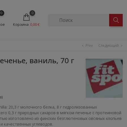
0
0
ное
Корзина
0,00 €
Prev
Следующий
chevron_left
chevron_right
ченье, ваниль, 70 г
в)
anilla: 20,3 г молочного белка, 8 г гидролизованных
его 0,3 г природных сахаров в мягком печенье с протеиновой
тью изготовлено из финских безглютеновых овсяных хлопьев
 и качественных углеводов.