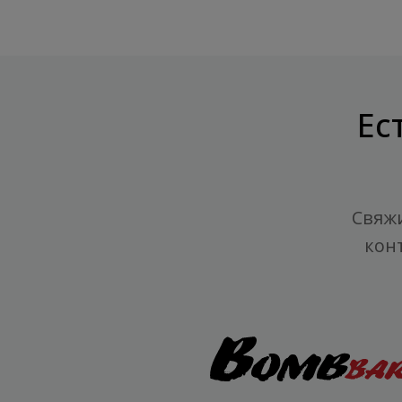
Ес
Свяжи
кон