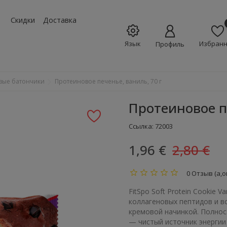
w_down
Скидки
Доставка
Язык
Избран
Профиль
вые батончики
Протеиновое печенье, ваниль, 70 г
Протеиновое пе
Ссылка:
72003
1,96 €
2,80 €
0 Отзыв (а,о
FitSpo Soft Protein Cookie V
коллагеновых пептидов и вс
кремовой начинкой. Полнос
— чистый источник энергии