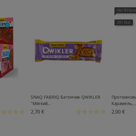
Нет В Нал
391 Kcal
SNAQ FABRIQ Батончик QWIKLER
Протеиновы
"Мягкий...
Карамель,...
Цена
Цен
2,70 €
2,00 €