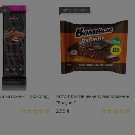
ичии
Нет В Наличии
й Батончик – Шоколад-
BOMBBAR Печенье Глазированное
"Брауни С...
а
Цена
2,95 €