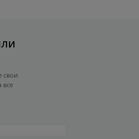
или
е свои
 все