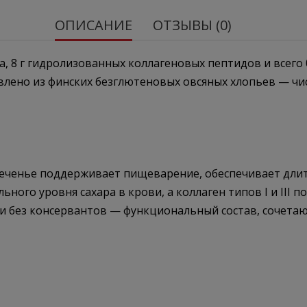
ОПИСАНИЕ
ОТЗЫВЫ (0)
белка, 8 г гидролизованных коллагеновых пептидов и всег
ено из финских безглютеновых овсяных хлопьев — чис
 печенье поддерживает пищеварение, обеспечивает дли
ного уровня сахара в крови, а коллаген типов I и III п
МО и без консервантов — функциональный состав, сочета