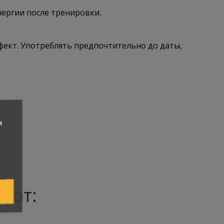
нергии после тренировки.
ект. Употреблять предпочтительно до даты,
м
ают: