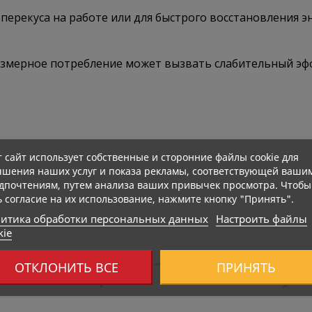
 перекуса на работе или для быстрого восстановления э
змерное потребление может вызвать слабительный эфф
т сайт использует собственные и сторонние файлы cookie для
чшения наших услуг и показа рекламы, соответствующей ваши
дпочтениям, путем анализа ваших привычек просмотра. Чтобы
ь согласие на их использование, нажмите кнопку "Принять".
итика обработки персональных данных
Настроить файлы
kie
тим Товаром Также Покуп
ОТКЛОНИТЬ ВСЕ
ПРИНЯТЬ