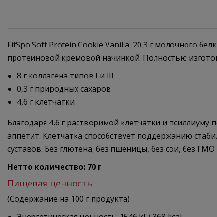
FitSpo Soft Protein Cookie Vanilla: 20,3 г молочного 
протеиновой кремовой начинкой. Полностью изготовл
8 г коллагена типов I и III
0,3 г природных сахаров
4,6 г клетчатки
Благодаря 4,6 г растворимой клетчатки и псиллиуму
аппетит. Клетчатка способствует поддержанию стабиль
суставов. Без глютена, без пшеницы, без сои, без Г
Нетто количество: 70 г
Пищевая ценность:
(Содержание на 100 г продукта)
Энергетическая ценность: 1546 kJ / 368 kcal