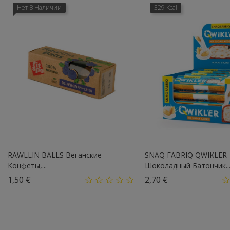
Нет В Наличии
329 Kcal
RAWLLIN BALLS Веганские
SNAQ FABRIQ QWIKLER
Конфеты,...
Шоколадный Батончик..
Цена
Цена
1,50 €
2,70 €