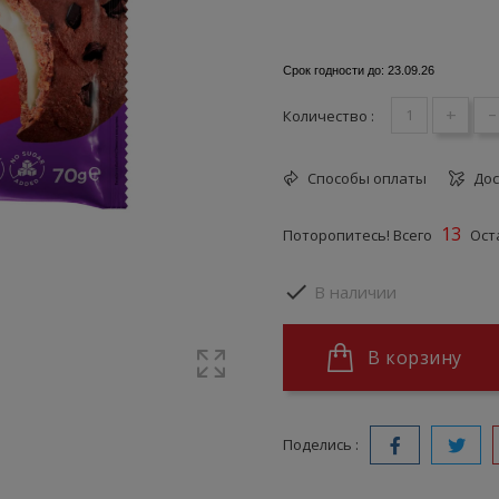
Срок годности до: 23.09.26
+
-
Количество :
Способы оплаты
Дос
13
Поторопитесь! Всего
Оста

В наличии
В корзину
Поделись :