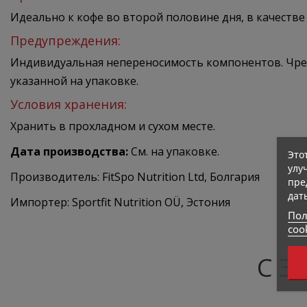
Идеально к кофе во второй половине дня, в качестве
Предупреждения:
Индивидуальная непереносимость компонентов. Чре
указанной на упаковке.
Условия хранения:
Хранить в прохладном и сухом месте.
Дата производства:
См. на упаковке.
Это
улу
Производитель: FitSpo Nutrition Ltd, Болгария
пре
дат
Импортер: Sportfit Nutrition OÜ, Эстония
Пол
coo
С Э