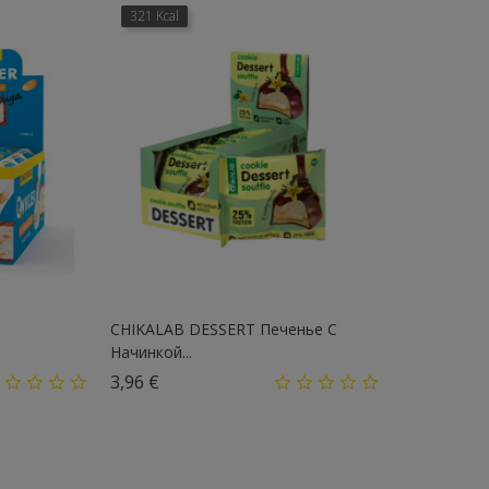
321 Kcal
CHIKALAB DESSERT Печенье С
.
Начинкой...
Цена
3,96 €