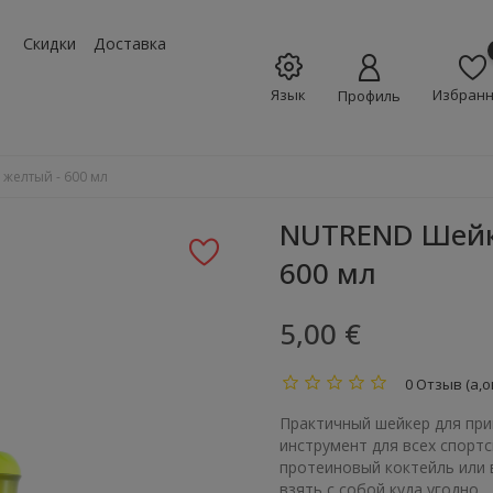
w_down
Скидки
Доставка
Язык
Избран
Профиль
желтый - 600 мл
NUTREND Шейке
600 мл
5,00 €
0 Отзыв (а,о
Практичный шейкер для пр
инструмент для всех спорт
протеиновый коктейль или 
взять с собой куда угодно.