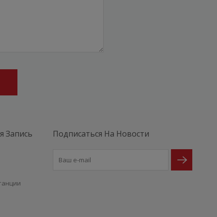
я Запись
Подписаться На Новости
е
танции