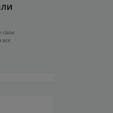
или
е свои
 все