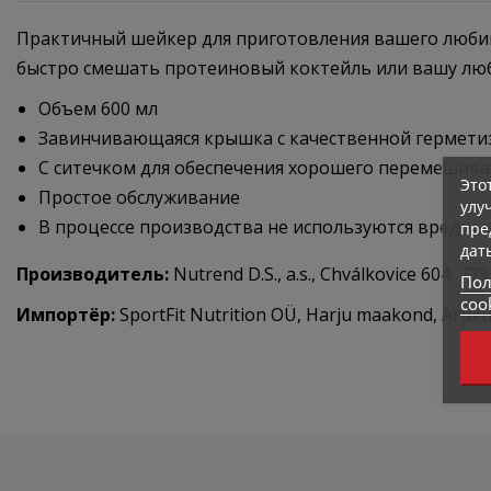
Практичный шейкер для приготовления вашего любим
быстро смешать протеиновый коктейль или вашу люби
Объем 600 мл
Завинчивающаяся крышка с качественной гермети
С ситечком для обеспечения хорошего перемешива
Это
Простое обслуживание
улу
В процессе производства не используются вредны
пре
дат
Производитель:
Nutrend D.S., a.s., Chválkovice 604, 
Пол
coo
Импортёр:
SportFit Nutrition OÜ, Harju maakond, Arukül