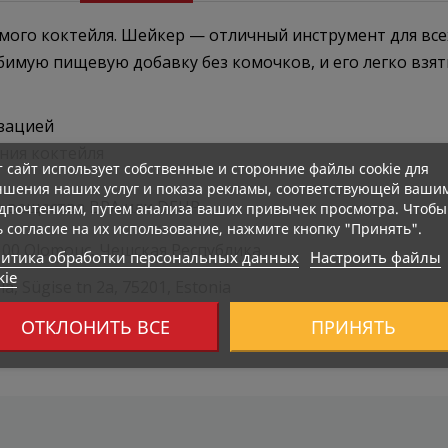
ого коктейля. Шейкер — отличный инструмент для всех
мую пищевую добавку без комочков, и его легко взять 
зацией
ния коктейля
т сайт использует собственные и сторонние файлы cookie для
чшения наших услуг и показа рекламы, соответствующей ваши
е вещества BPA или DEHP
дпочтениям, путем анализа ваших привычек просмотра. Чтобы
ь согласие на их использование, нажмите кнопку "Принять".
779 00 Olomouc, Чешская Республика
итика обработки персональных данных
Настроить файлы
kie
a, Sügise tn 2a, 75201, Estonia
ОТКЛОНИТЬ ВСЕ
ПРИНЯТЬ