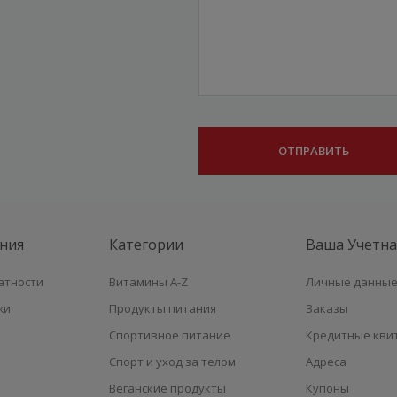
ния
Категории
Ваша Учетна
атности
Витамины A-Z
Личные данны
жи
Продукты питания
Заказы
Спортивное питание
Кредитные кви
Спорт и уход за телом
Адреса
Веганские продукты
Купоны