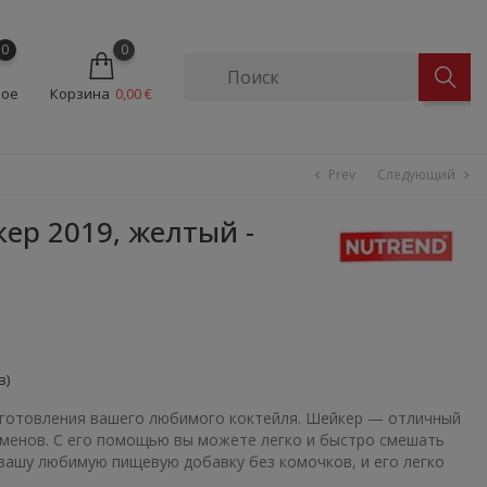
0
0
ное
Корзина
0,00 €
Prev
Следующий
chevron_left
chevron_right
р 2019, желтый -
в)
иготовления вашего любимого коктейля. Шейкер — отличный
сменов. С его помощью вы можете легко и быстро смешать
вашу любимую пищевую добавку без комочков, и его легко