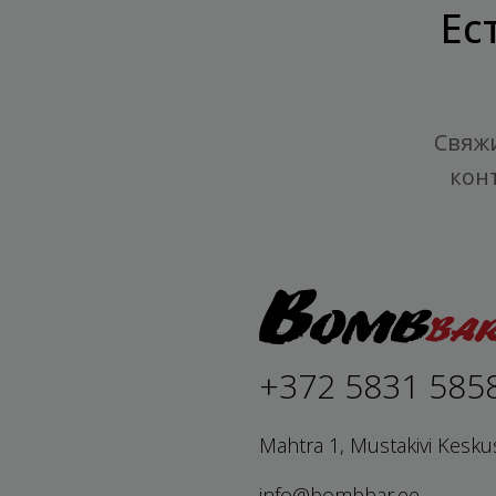
Ес
Свяжи
кон
+372 5831 585
Mahtra 1, Mustakivi Kesku
info@bombbar.ee