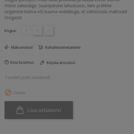
mõne sekundiga. Suurepärane lahustuvus, kiire ja lihtne
segamine külma või kuuma vedelikuga, et valmistada maitsvaid
roogasid.
+
-
Kogus:
Makseviisid
Kohaletoimetamine
Küsi küsimus
Kirjuta arvustus
Toodet pole saadaval!

Otsas
Lisa ostukorvi