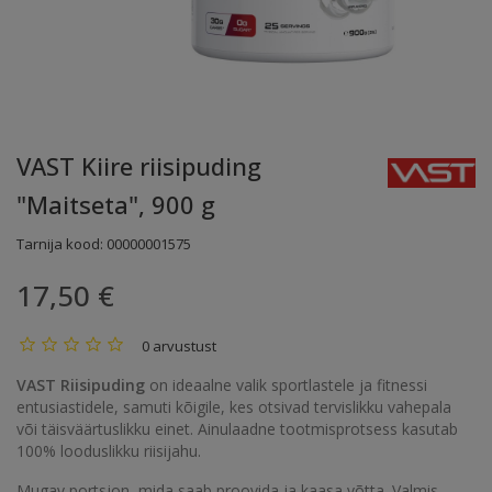
VAST Kiire riisipuding
"Maitseta", 900 g
Tarnija kood:
00000001575
17,50 €
0 arvustust
VAST Riisipuding
on ideaalne valik sportlastele ja fitnessi
entusiastidele, samuti kõigile, kes otsivad tervislikku vahepala
või täisväärtuslikku einet. Ainulaadne tootmisprotsess kasutab
100% looduslikku riisijahu.
Mugav portsjon, mida saab proovida ja kaasa võtta. Valmis