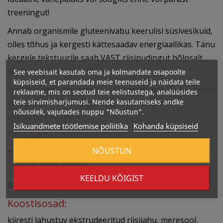
treeningut!
Annab organismile gluteenivabu keerulisi süsivesikuid,
olles tõhus ja kergesti kättesaadav energiaallikas. Tänu
kergele tekstuurile saab VAST riisipudingut hõlpsalt
lisada proteiinismuutidesse.
See veebisait kasutab oma ja kolmandate osapoolte
küpsiseid, et parandada meie teenuseid ja näidata teile
Ideaalne neile, kes soovivad täiendada oma toidusedelit
reklaame, mis on seotud teie eelistustega, analüüsides
teie sirvimisharjumusi. Nende kasutamiseks andke
kvaliteetsete kaloritega, eriti kulturistidele ja
nõusolek, vajutades nuppu "Nõustun".
võistlussportlastele.
Isikuandmete töötlemise poliitika
Kohanda küpsiseid
Eelised:
NÕUSTUN
SISALDAB 0% SUHKRUT
, ei sisalda gluteeni, laktoosi
ja on
100% VEGAN
KEELDU KÕIGIST
Netokogus:
900 g
Koostisosad:
kiiresti lahustuv ekstrudeeritud riisijahu, meresool,