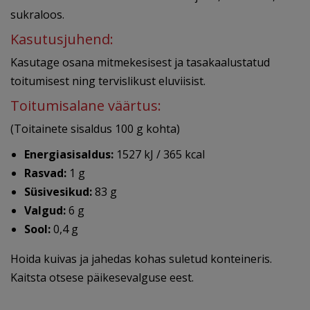
sukraloos.
Kasutusjuhend:
Kasutage osana mitmekesisest ja tasakaalustatud
toitumisest ning tervislikust eluviisist.
Toitumisalane väärtus:
(Toitainete sisaldus 100 g kohta)
Energiasisaldus:
1527 kJ / 365 kcal
Rasvad:
1 g
Süsivesikud:
83 g
Valgud:
6 g
Sool:
0,4 g
Hoida kuivas ja jahedas kohas suletud konteineris.
Kaitsta otsese päikesevalguse eest.