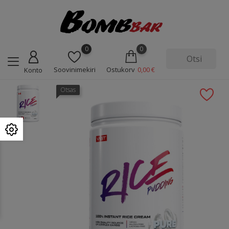
0
0
Soovinimekiri
Ostukorv
0,00 €
Konto
Otsas