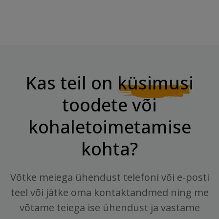
Kas teil on
küsimusi
toodete või
kohaletoimetamise
kohta?
Võtke meiega ühendust telefoni või e-posti
teel või jätke oma kontaktandmed ning me
võtame teiega ise ühendust ja vastame