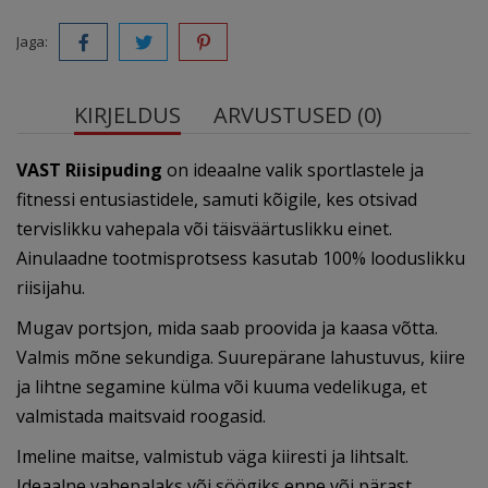
Jaga:
KIRJELDUS
ARVUSTUSED (0)
VAST Riisipuding
on ideaalne valik sportlastele ja
fitnessi entusiastidele, samuti kõigile, kes otsivad
tervislikku vahepala või täisväärtuslikku einet.
Ainulaadne tootmisprotsess kasutab 100% looduslikku
riisijahu.
Mugav portsjon, mida saab proovida ja kaasa võtta.
Valmis mõne sekundiga. Suurepärane lahustuvus, kiire
ja lihtne segamine külma või kuuma vedelikuga, et
valmistada maitsvaid roogasid.
Imeline maitse, valmistub väga kiiresti ja lihtsalt.
Ideaalne vahepalaks või söögiks enne või pärast