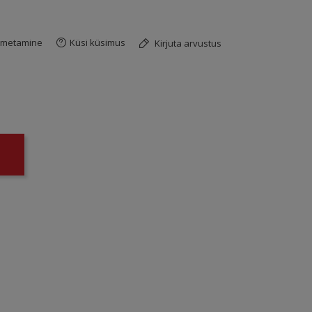
imetamine
Küsi küsimus
Kirjuta arvustus