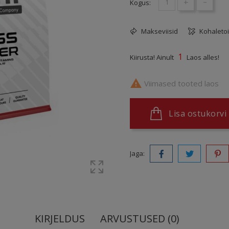
+
-
Kogus:
Makseviisid
Kohaleto
1
Kiirusta! Ainult
Laos alles!

Viimased tooted laos
Lisa ostukorvi
Jaga:
KIRJELDUS
ARVUSTUSED (0)