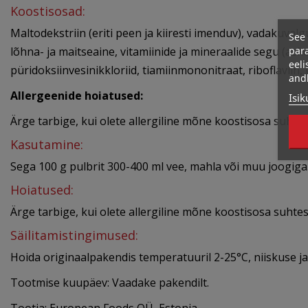
Koostisosad:
Maltodekstriin (eriti peen ja kiiresti imenduv), vadakuva
See 
para
lõhna- ja maitseaine, vitamiinide ja mineraalide segu (asko
eeli
püridoksiinvesinikkloriid, tiamiinmononitraat, riboflaviin, 
and
Allergeenide hoiatused:
Isik
Ärge tarbige, kui olete allergiline mõne koostisosa suhte
Kasutamine:
Sega 100 g pulbrit 300-400 ml vee, mahla või muu joogiga
Hoiatused:
Ärge tarbige, kui olete allergiline mõne koostisosa suhte
Säilitamistingimused:
Hoida originaalpakendis temperatuuril 2-25°C, niiskuse ja
Tootmise kuupäev: Vaadake pakendilt.