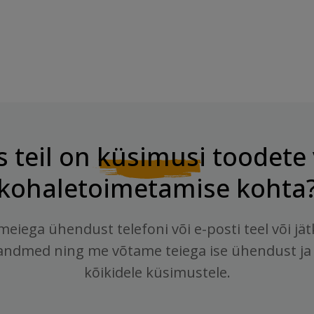
s teil on
küsimusi
toodete 
kohaletoimetamise kohta
meiega ühendust telefoni või e-posti teel või jä
andmed ning me võtame teiega ise ühendust ja
kõikidele küsimustele.