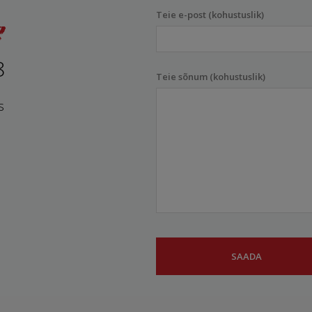
Teie e-post (kohustuslik)
8
Teie sõnum (kohustuslik)
s