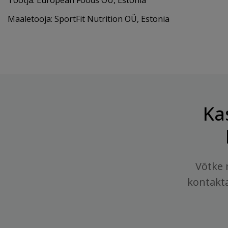
Tootja: European Foods OÜ, Estonia
Maaletooja: SportFit Nutrition OÜ, Estonia
Ka
Võtke 
kontakt