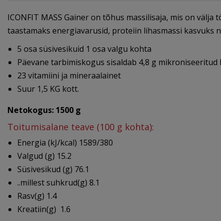
ICONFIT MASS Gainer on tõhus massilisaja, mis on välja tö
taastamaks energiavarusid, proteiin lihasmassi kasvuks nin
5 osa süsivesikuid 1 osa valgu kohta
Päevane tarbimiskogus sisaldab 4,8 g mikroniseeritud 
23 vitamiini ja mineraalainet
Suur 1,5 KG kott.
Netokogus: 1500 g
Toitumisalane teave (100 g kohta):
Energia (kJ/kcal) 1589/380
Valgud (g)
15.2
Süsivesikud (g)
76.1
..millest suhkrud(g)
8.1
Rasv(g)
1.4
Kreatiin(g)
1.6