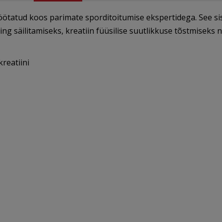
ötatud koos parimate sporditoitumise ekspertidega. See sisa
g säilitamiseks, kreatiin füüsilise suutlikkuse tõstmiseks ni
kreatiini