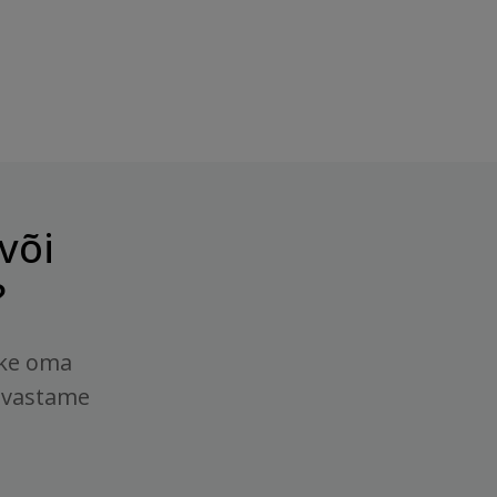
või
?
tke oma
 vastame