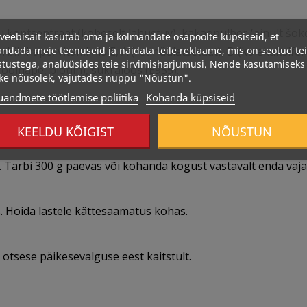
lgu kontsentraat (koheselt lahustuv), kakaopulber (ainult š
veebisait kasutab oma ja kolmandate osapoolte küpsiseid, et
ndada meie teenuseid ja näidata teile reklaame, mis on seotud te
rbiinhape, vitamiinid E, A (retinüülatsetaat), D (kolekaltsif
stustega, analüüsides teie sirvimisharjumusi. Nende kasutamiseks
foolhape, biotiin), sukraloos (E955).
ke nõusolek, vajutades nuppu "Nõustun".
uandmete töötlemise poliitika
Kohanda küpsiseid
s
KEELDU KÕIGIST
NÕUSTUN
. Tarbi 300 g päevas või kohanda kogust vastavalt enda vaja
s. Hoida lastele kättesaamatus kohas.
 otsese päikesevalguse eest kaitstult.