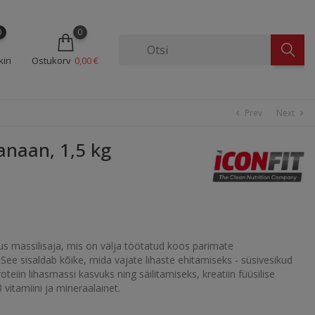
0
0
iri
Ostukorv
0,00 €
Prev
Next
chevron_left
chevron_right
anaan, 1,5 kg
 massilisaja, mis on välja töötatud koos parimate
See sisaldab kõike, mida vajate lihaste ehitamiseks - süsivesikud
teiin lihasmassi kasvuks ning säilitamiseks, kreatiin füüsilise
 vitamiini ja mineraalainet.