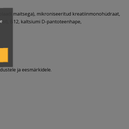
okolaadi maitsega), mikroniseeritud kreatiinmonohüdraat,
ie
erool), B12, kaltsiumi D-pantoteenhape,
dustele ja eesmärkidele.