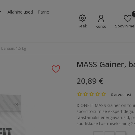
rrow_down
Allahindlused
Tarne
Keel:
Soovinimek
Konto
 banaan, 1,5 kg
MASS Gainer, b
20,89 €
0 arvustust
ICONFIT MASS Gainer on tõhus
sporditoitumise ekspertidega. 
taastamaks energiavarusid, pro
suutlikkuse tõstmiseks ning 23