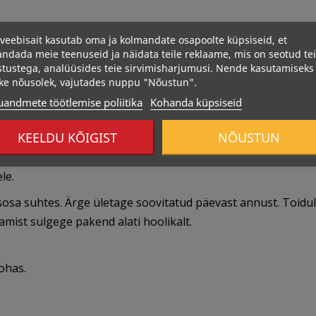
veebisait kasutab oma ja kolmandate osapoolte küpsiseid, et
ndada meie teenuseid ja näidata teile reklaame, mis on seotud te
stustega, analüüsides teie sirvimisharjumusi. Nende kasutamiseks
ke nõusolek, vajutades nuppu "Nõustun".
uandmete töötlemise poliitika
Kohanda küpsiseid
KEELDU KÕIGIST
NÕUSTUN
ele.
tisosa suhtes. Ärge ületage soovitatud päevast annust. Toidu
tamist sulgege pakend alati hoolikalt.
ohas.