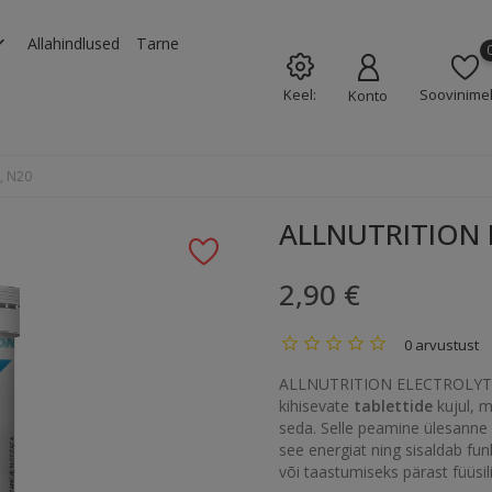
rrow_down
Allahindlused
Tarne
Keel:
Soovinimek
Konto
, N20
ALLNUTRITION E
2,90 €
0 arvustust
ALLNUTRITION ELECTROLYTES 
kihisevate
tablettide
kujul, m
seda. Selle peamine ülesanne o
see energiat ning sisaldab fun
või taastumiseks pärast füüsil