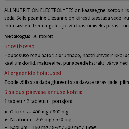
ALLNUTRITION ELECTROLYTES on kaasaegne isotoonilise 
seda. Selle peamine ülesanne on kiiresti taastada vedelik
intensiivsete treeningute ajal või taastumiseks pärast füü
Netokogus:
20 tabletti
Koostisosad:
Happesuse regulaator: sidrunhape, naatriumvesinikkarbon
kaaliumkloriid, maitseaine, punapeediekstrakt, värvained:
Allergeenide hoiatused:
Toode võib sisaldada gluteeni sisaldavate teraviljade, piim
Sisaldus päevase annuse kohta:
1 tablett / 2 tabletti (1 portsjon)
Glükoos – 400 mg / 800 mg
Naatrium – 265 mg / 530 mg
Kaalium – 150 mg / 8%* / 300 mg / 15%*