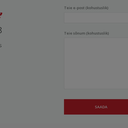
Teie e-post (kohustuslik)
8
Teie sõnum (kohustuslik)
s