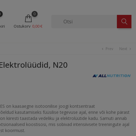
0
0
iri
Ostukorv
0,00 €
Prev
Next
chevron_left
chevron_right
lektrolüüdid, N20
on kaasaegne isotoonilise joogi kontsentraat
õeldud kasutamiseks füüsilise tegevuse ajal, enne või kohe pärast
n kiiresti taastada vedeliku ja elektrolüütide kadu. Samuti annab
ktsionaalseid koostisosi, mis sobivad intensiivsete treeningute ajal
ist koormust.