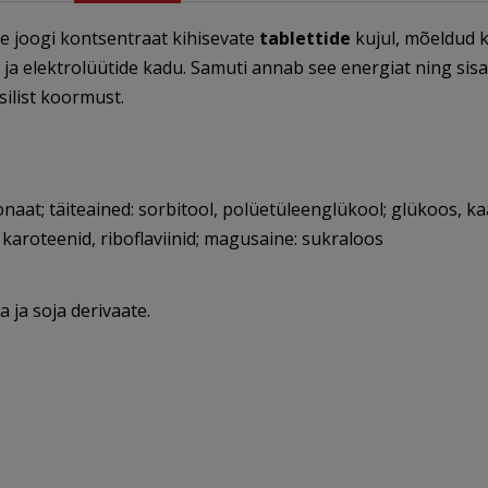
joogi kontsentraat kihisevate
tablettide
kujul, mõeldud k
u ja elektrolüütide kadu. Samuti annab see energiat ning sis
silist koormust.
aat; täiteained: sorbitool, polüetüleenglükool; glükoos, 
 karoteenid, riboflaviinid; magusaine: sukraloos
a ja soja derivaate.