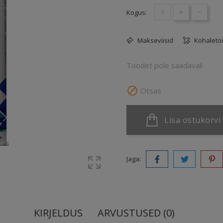
+
-
Kogus:
Makseviisid
Kohaleto
Toodet pole saadaval!

Otsas
Lisa ostukorvi
Jaga:
KIRJELDUS
ARVUSTUSED (0)