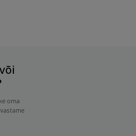
või
?
tke oma
 vastame