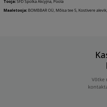
Tooja:
SFD Spolka Akcyjna, Poola
Maaletooja:
BOMBBAR OÜ, Mõisa tee 5, Kostivere alevik,
Ka
Võtke 
kontakt