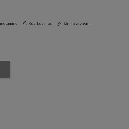
imetamine
Küsi küsimus
Kirjuta arvustus