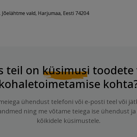
 Jõelähtme vald, Harjumaa, Eesti 74204
s teil on
küsimusi
toodete 
kohaletoimetamise kohta
meiega ühendust telefoni või e-posti teel või jä
andmed ning me võtame teiega ise ühendust ja
kõikidele küsimustele.