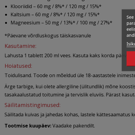
Klooriidid – 60 mg / 8%* / 120 mg / 15%*
Kaltsium – 60 mg / 8%* / 120 mg / 15%*
See 
Magneesium – 50 mg / 13%* / 100 mg / 27%*
para
eeli
and
*Päevane võrdluskogus täiskasvanule
Isik
Kasutamine:
Lahusta 1 tablett 200 ml vees. Kasuta kaks korda päevas.
Hoiatused:
Toidulisand. Toode on mõeldud üle 18-aastastele inimest
Ärge tarbige, kui olete allergiline (ülitundlik) mõne koos
tasakaalustatud toitumine ja tervislik eluviis. Pärast kasu
Säilitamistingimused:
Säilitada kuivas ja jahedas kohas, lastele kättesaamatus k
Tootmise kuupäev:
Vaadake pakendilt.