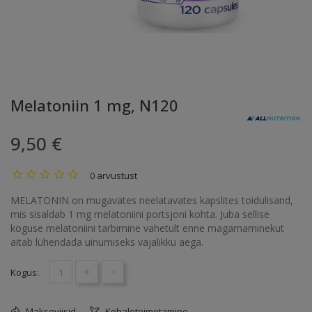
Melatoniin 1 mg, N120
9,50 €
0 arvustust
MELATONIN on mugavates neelatavates kapslites toidulisand,
mis sisaldab 1 mg melatoniini portsjoni kohta. Juba sellise
koguse melatoniini tarbimine vahetult enne magamaminekut
aitab lühendada uinumiseks vajalikku aega.
+
-
Kogus:
Makseviisid
Kohaletoimetamine