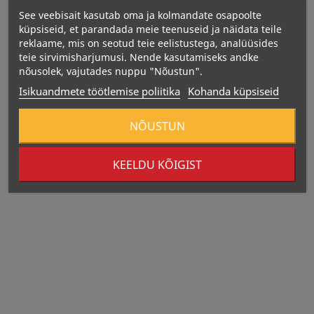
See veebisait kasutab oma ja kolmandate osapoolte
küpsiseid, et parandada meie teenuseid ja näidata teile
reklaame, mis on seotud teie eelistustega, analüüsides
teie sirvimisharjumusi. Nende kasutamiseks andke
nõusolek, vajutades nuppu "Nõustun".
Isikuandmete töötlemise poliitika
Kohanda küpsiseid
NÕUSTUN
KEELDU KÕIGIST