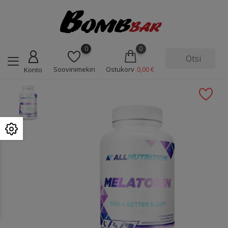
0
0
Soovinimekiri
Ostukorv
0,00 €
Konto