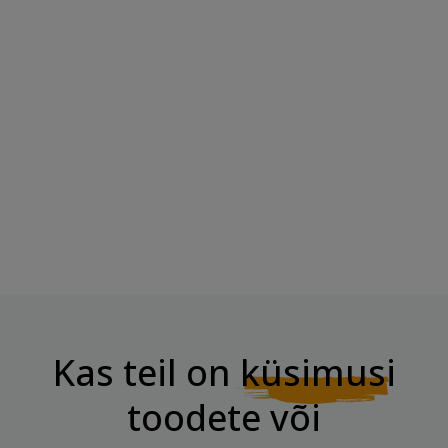
Tootja:
Maaletooja:
Kas teil on
küsimusi
toodete või