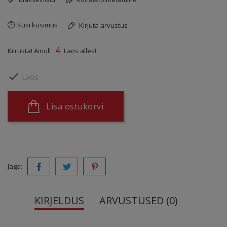
Küsi küsimus
Kirjuta arvustus
4
Kiirusta! Ainult
Laos alles!

Laos
Lisa ostukorvi
Jaga:
KIRJELDUS
ARVUSTUSED (0)