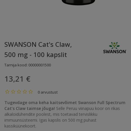
SWANSON Cat's Claw,
500 mg - 100 kapslit
Tarnija kood:
00000001500
13,21 €
0 arvustust
Tugevdage oma keha kaitsevõimet Swanson Full Spectrum
Cat’s Claw taimse jõuga!
Selle Peruu viinapuu koor on rikas
alkaloidühendite poolest, mis toetavad tervislikku
immuunsüsteemi. Igas kapslis on 500 mg puhast
kassiküünekoort.