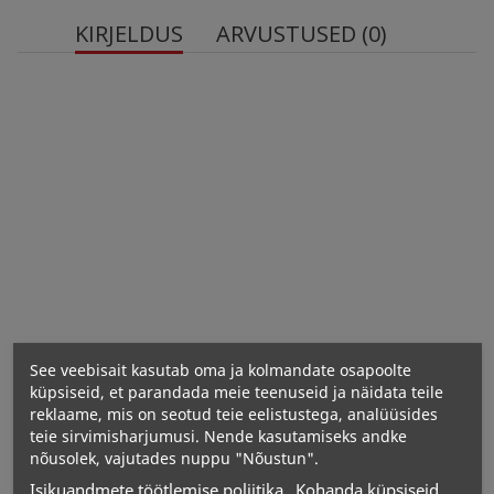
KIRJELDUS
ARVUSTUSED (0)
Võimas taimne antioksüdant Peruu vihmametsadest,
mis sisaldab alkaloidühendeid
Aitab toetada tervet immuunsüsteemi,
seedesüsteemi ja toetab liigeste mugavust
Full Spectrum valem sisaldab taimseid koostisosi ilma
tarbetu töötlemiseta
Tugevdage oma keha kaitsevõimet Swanson Full
Spectrum Cat’s Claw taimse jõuga! Selle Peruu
viinapuu koor on rikas alkaloidühendite poolest, mis
toetavad tervislikku immuunsüsteemi.
See veebisait kasutab oma ja kolmandate osapoolte
Igas kapslis on 500 mg puhast kassiküünekoort.
küpsiseid, et parandada meie teenuseid ja näidata teile
reklaame, mis on seotud teie eelistustega, analüüsides
Toiteväärtused
teie sirvimisharjumusi. Nende kasutamiseks andke
nõusolek, vajutades nuppu "Nõustun".
Isikuandmete töötlemise poliitika
Kohanda küpsiseid