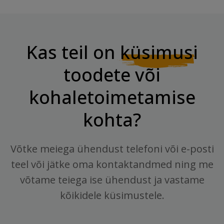
Kas teil on
küsimusi
toodete või
kohaletoimetamise
kohta?
Võtke meiega ühendust telefoni või e-posti
teel või jätke oma kontaktandmed ning me
võtame teiega ise ühendust ja vastame
kõikidele küsimustele.