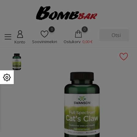
0
0
Soovinimekiri
Ostukorv
0,00 €
Konto