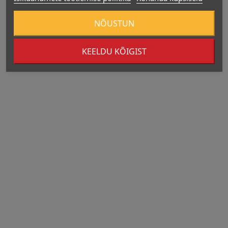
Kogus portsjoni kohta
NÕUSTUN
KEELDU KÕIGIST