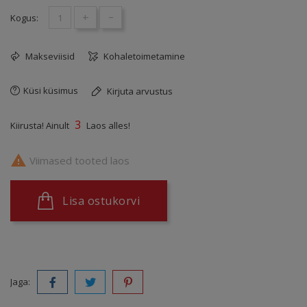
+
-
Kogus:
Makseviisid
Kohaletoimetamine
Küsi küsimus
Kirjuta arvustus
3
Kiirusta! Ainult
Laos alles!

Viimased tooted laos
Lisa ostukorvi
Jaga: