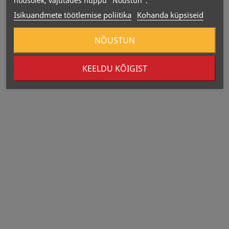
nõusolek, vajutades nuppu "Nõustun".
Isikuandmete töötlemise poliitika
Kohanda küpsiseid
NÕUSTUN
KEELDU KÕIGIST
Tootmiskuupäev:
Tootja:
Importija: