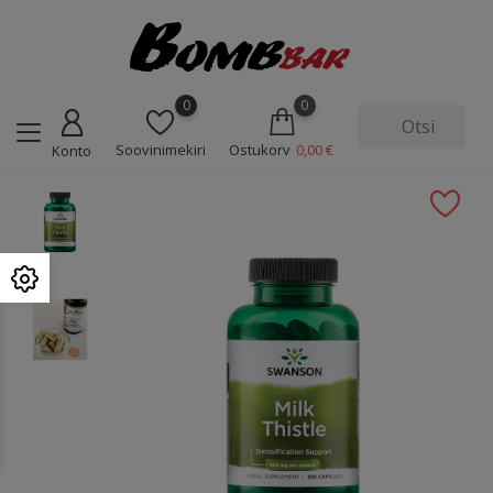
0
0
Soovinimekiri
Ostukorv
0,00 €
Konto