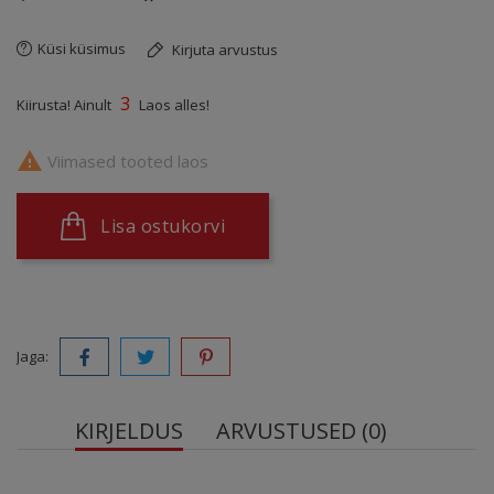
Küsi küsimus
Kirjuta arvustus
3
Kiirusta! Ainult
Laos alles!

Viimased tooted laos
Lisa ostukorvi
Jaga:
KIRJELDUS
ARVUSTUSED (0)
Swanson Premium Piimaohakas