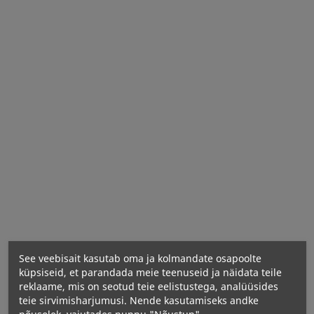
Neto kogus:
Harilik ohakas (Silybum marianum) (seemned) — 1
gramm
See veebisait kasutab oma ja kolmandate osapoolte
küpsiseid, et parandada meie teenuseid ja näidata teile
reklaame, mis on seotud teie eelistustega, analüüsides
teie sirvimisharjumusi. Nende kasutamiseks andke