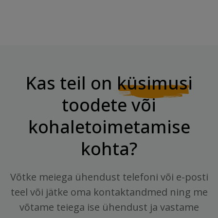
Kas teil on
küsimusi
toodete või
kohaletoimetamise
kohta?
Võtke meiega ühendust telefoni või e-posti
teel või jätke oma kontaktandmed ning me
võtame teiega ise ühendust ja vastame