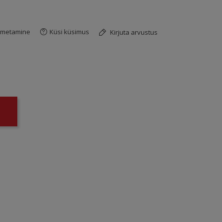
imetamine
Küsi küsimus
Kirjuta arvustus