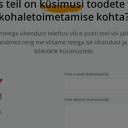
s teil on
küsimusi
toodete 
kohaletoimetamise kohta
meiega ühendust telefoni või e-posti teel või jä
andmed ning me võtame teiega ise ühendust ja
kõikidele küsimustele.
Teie e-post (kohustuslik)
8
Teie sõnum (kohustuslik)
s