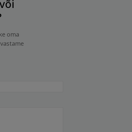
või
?
tke oma
 vastame