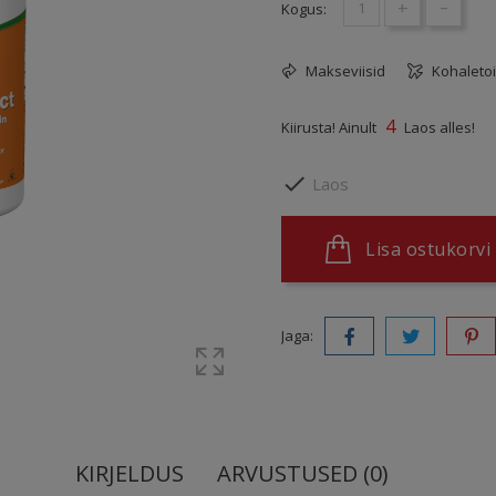
+
-
Kogus:
Makseviisid
Kohaleto
4
Kiirusta! Ainult
Laos alles!

Laos
Lisa ostukorvi
Jaga:
KIRJELDUS
ARVUSTUSED (0)