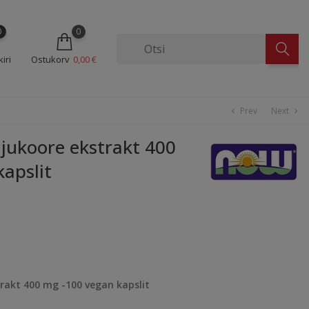
0
0
iri
Ostukorv
0,00 €
Prev
Next
chevron_left
chevron_right
ukoore ekstrakt 400
apslit
akt 400 mg -100 vegan kapslit