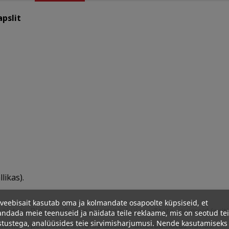
pslit
likas).
veebisait kasutab oma ja kolmandate osapoolte küpsiseid, et
aistele. Pidage nõu oma arstiga, kui te võtate ravimeid (erit
ndada meie teenuseid ja näidata teile reklaame, mis on seotud te
stustega, analüüsides teie sirvimisharjumusi. Nende kasutamiseks
plaanite operatsiooni. Hoida lastele kättesaamatus kohas.