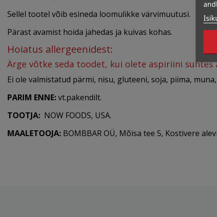
and
Sellel tootel võib esineda loomulikke värvimuutusi.
Isik
Pärast avamist hoida jahedas ja kuivas kohas.
Hoiatus allergeenidest:
Ärge võtke seda toodet, kui olete aspiriini suhtes a
Ei ole valmistatud pärmi, nisu, gluteeni, soja, piima, muna
PARIM ENNE:
vt.pakendilt.
TOOTJA:
NOW FOODS, USA.
MAALETOOJA:
BOMBBAR OÜ, Mõisa tee 5, Kostivere alevi