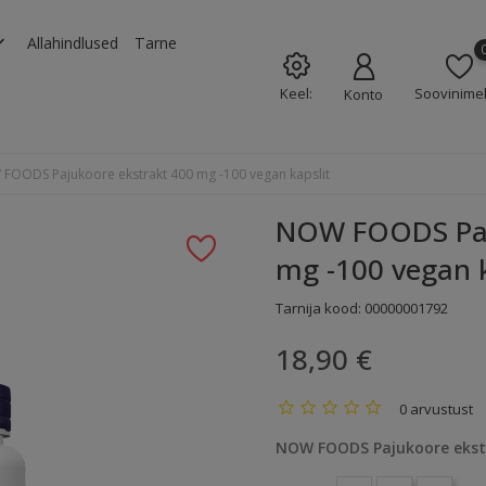
rrow_down
Allahindlused
Tarne
Keel:
Soovinimek
Konto
FOODS Pajukoore ekstrakt 400 mg -100 vegan kapslit
NOW FOODS Paj
mg -100 vegan k
Tarnija kood:
00000001792
18,90 €
0 arvustust
NOW FOODS Pajukoore ekstr