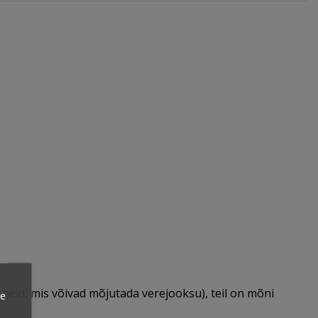
i neid, mis võivad mõjutada verejooksu), teil on mõni
ie