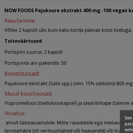
NOW FOODS Pajukoore ekstrakt 400 mg -100 vegan ka
Kasutamine:
Võtke 2 kapslit üks kuni kaks korda päevas koos toiduga.
Toiteväärtused
Portsjoni suurus: 2 kapslit
Portsjonite arv pakendis: 50
Koostisosad:
Pajukoore ekstrakt (Salix spp.) (min. 15% salitsiini) 800 mg
Muud koostisosad:
Hüpromelloos (tsellulooskapsel) ja steariinhape (taimne al
Hoiatus:
See 
ainult täiskasvanutele. Mitte rasedatele ega imetavatele n
para
eeli
tervisehäire (sh veritsushäired või haavandid) või kui te 