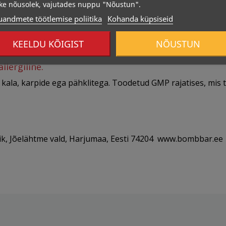
ke nõusolek, vajutades nuppu "Nõustun".
uandmete töötlemise poliitika
Kohanda küpsiseid
KEELDU KÕIGIST
NÕUSTUN
llergiline.
, kala, karpide ega pähklitega. Toodetud GMP rajatises, mis t
k, Jõelähtme vald, Harjumaa, Eesti 74204 www.bombbar.ee