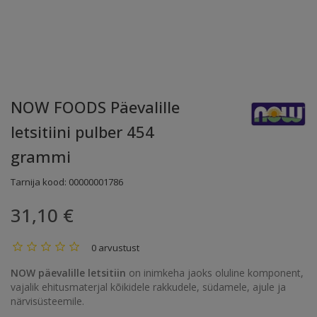
NOW FOODS Päevalille
letsitiini pulber 454
grammi
Tarnija kood:
00000001786
31,10 €
0 arvustust
NOW päevalille letsitiin
on inimkeha jaoks oluline komponent,
vajalik ehitusmaterjal kõikidele rakkudele, südamele, ajule ja
närvisüsteemile.