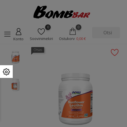
0
0
Soovinimekiri
Ostukorv
0,00 €
Konto
Otsas