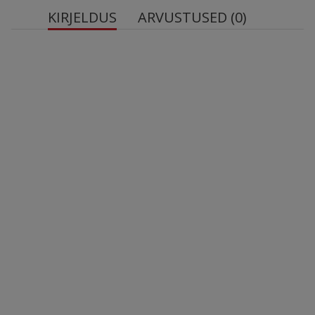
KIRJELDUS
ARVUSTUSED (0)
NOW päevalille letsitiin