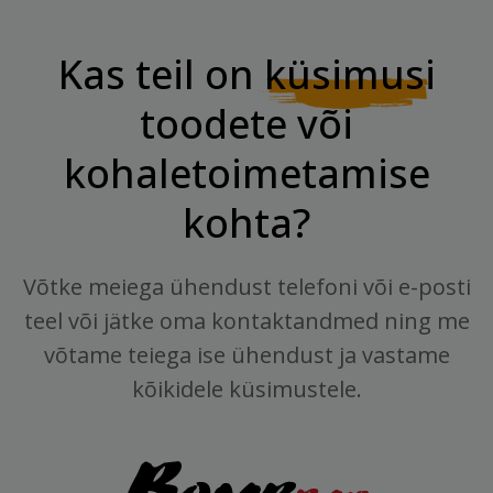
Kas teil on
küsimusi
toodete või
kohaletoimetamise
kohta?
Võtke meiega ühendust telefoni või e-posti
teel või jätke oma kontaktandmed ning me
võtame teiega ise ühendust ja vastame
kõikidele küsimustele.