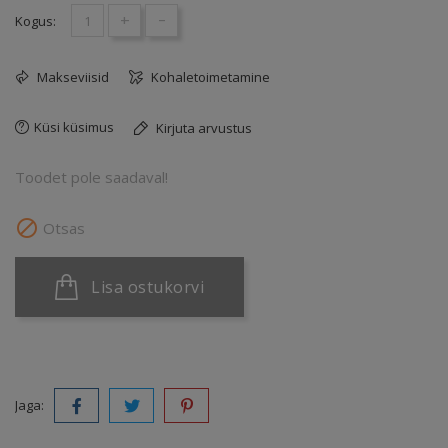
+
-
Kogus:
Makseviisid
Kohaletoimetamine
Küsi küsimus
Kirjuta arvustus
Toodet pole saadaval!

Otsas
Lisa ostukorvi
Jaga: