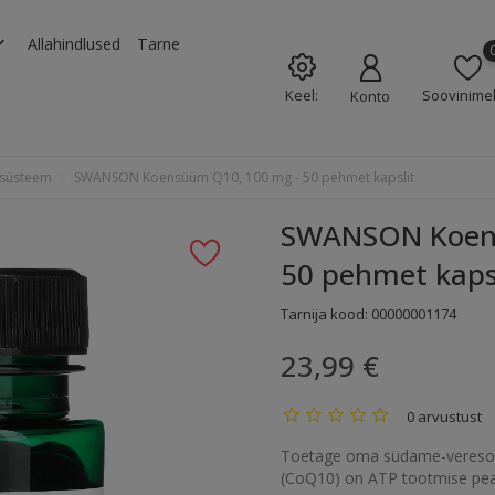
rrow_down
Allahindlused
Tarne
Keel:
Soovinimek
Konto
süsteem
SWANSON Koensüüm Q10, 100 mg - 50 pehmet kapslit
SWANSON Koens
50 pehmet kaps
Tarnija kood:
00000001174
23,99 €
0 arvustust
Toetage oma südame-vereso
(CoQ10) on ATP tootmise peami