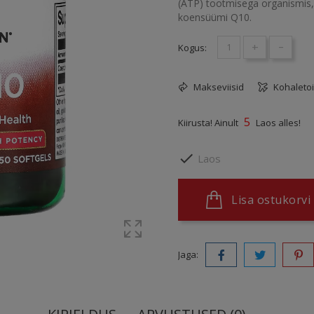
(ATP) tootmisega organismis, 
koensüümi Q10.
+
-
Kogus:
Makseviisid
Kohaleto
5
Kiirusta! Ainult
Laos alles!

Laos
Lisa ostukorvi
Jaga: