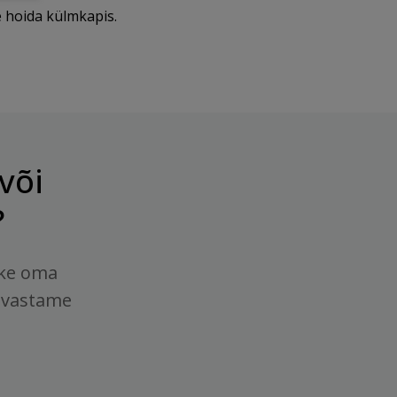
e hoida külmkapis.
või
?
tke oma
 vastame