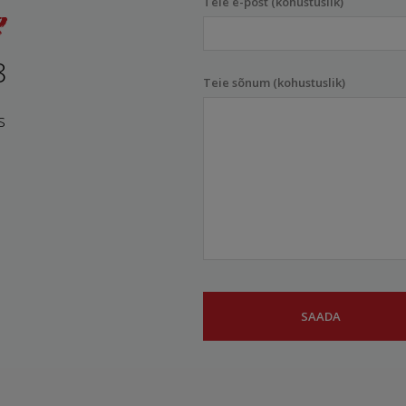
Teie e-post (kohustuslik)
8
Teie sõnum (kohustuslik)
s