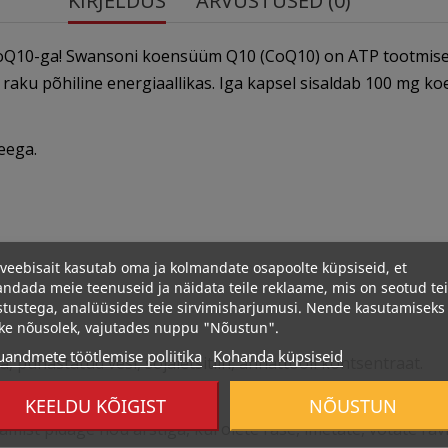
KIRJELDUS
ARVUSTUSED (0)
0-ga! Swansoni koensüüm Q10 (CoQ10) on ATP tootmise pea
 raku põhiline energiaallikas. Iga kapsel sisaldab 100 mg k
eega.
veebisait kasutab oma ja kolmandate osapoolte küpsiseid, et
ndada meie teenuseid ja näidata teile reklaame, mis on seotud te
stustega, analüüsides teie sirvimisharjumusi. Nende kasutamiseks
ke nõusolek, vajutades nuppu "Nõustun".
uandmete töötlemise poliitika
Kohanda küpsiseid
ha, puhastatud vesi, sojaletsitiin, annattoõli kontsentraat.
KEELDU KÕIGIST
NÕUSTUN
ist pidage nõu arstiga, kui olete rase, imetate, võtate ravi