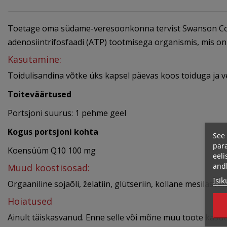
Toetage oma südame-veresoonkonna tervist Swanson CoQ1
adenosiintrifosfaadi (ATP) tootmisega organismis, mis on
Kasutamine:
Toidulisandina võtke üks kapsel päevas koos toiduga ja v
Toiteväärtused
Portsjoni suurus: 1 pehme geel
Kogus portsjoni kohta
See 
para
Koensüüm Q10 100 mg
eeli
and
Muud koostisosad:
Isik
Orgaaniline sojaõli, želatiin, glütseriin, kollane mesilasva
Hoiatused
Ainult täiskasvanud. Enne selle või mõne muu toote kasutam