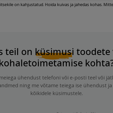
tsekile on kahjustatud. Hoida kuivas ja jahedas kohas. Mitt
s teil on
küsimusi
toodete 
kohaletoimetamise kohta
meiega ühendust telefoni või e-posti teel või jä
andmed ning me võtame teiega ise ühendust ja
kõikidele küsimustele.