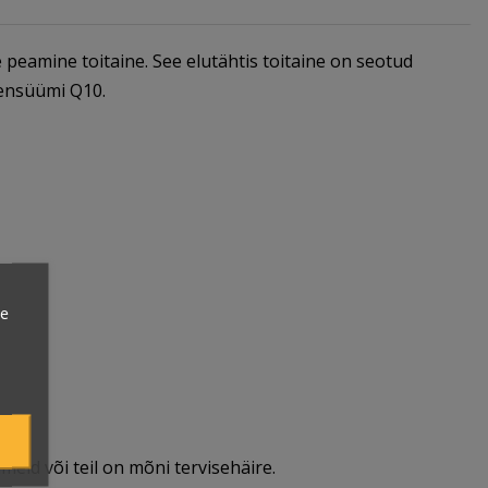
mine toitaine. See elutähtis toitaine on seotud
oensüümi Q10.
ie
meid või teil on mõni tervisehäire.