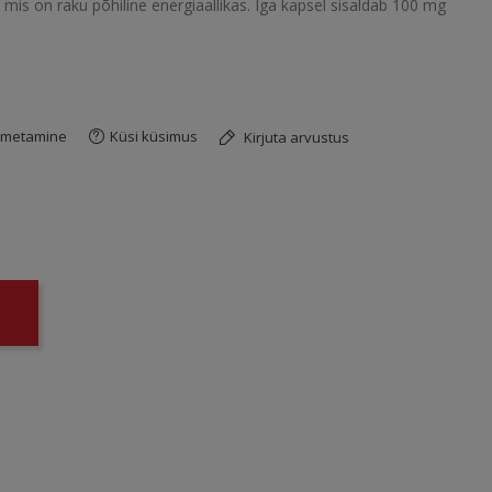
mis on raku põhiline energiaallikas. Iga kapsel sisaldab 100 mg
imetamine
Küsi küsimus
Kirjuta arvustus