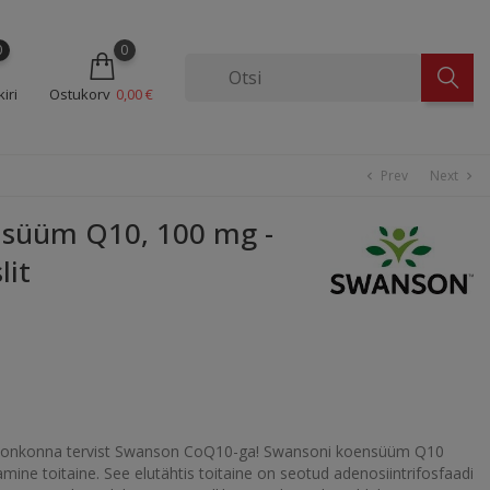
0
0
iri
Ostukorv
0,00 €
Prev
Next
chevron_left
chevron_right
üüm Q10, 100 mg -
lit
onkonna tervist Swanson CoQ10-ga! Swansoni koensüüm Q10
ne toitaine. See elutähtis toitaine on seotud adenosiintrifosfaadi