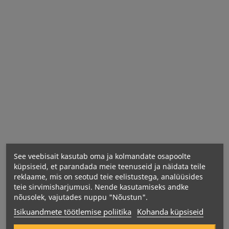
Mugav vorm - ravim on saadaval kergesti
neelatavate tablettidena, mis muudab toidulisandi
võtmise mugavaks.
OstroVit Vitamin K2 200 Natto MK-7 - väärtuslik K2-
vitamiini allikas
koostisainete
omadused
Kasutamine:
See veebisait kasutab oma ja kolmandate osapoolte
küpsiseid, et parandada meie teenuseid ja näidata teile
reklaame, mis on seotud teie eelistustega, analüüsides
teie sirvimisharjumusi. Nende kasutamiseks andke
Koostisosad:
nõusolek, vajutades nuppu "Nõustun".
Isikuandmete töötlemise poliitika
Kohanda küpsiseid