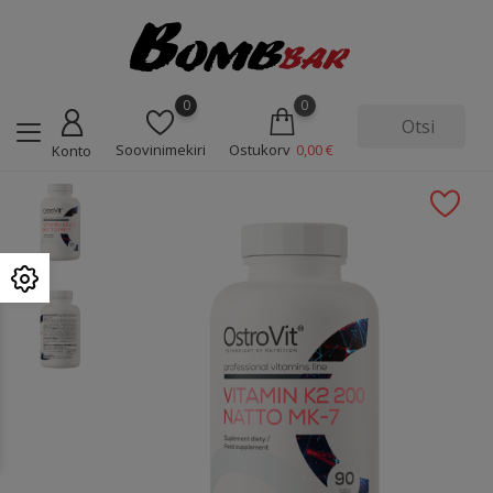
0
0
Soovinimekiri
Ostukorv
0,00 €
Konto