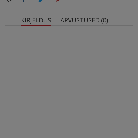
KIRJELDUS
ARVUSTUSED (0)
OstroVit Vitamiin K2 200 Natto MK-7
K2-vitamiini allikas - üks toidulisandi portsjon annab
kehale 200 mcg menakinoon-7-MK-7, mis on saadud
Bacillus subtilisega kääritatud sojaubadest.
1 portsjon = 1 tablett.
Tootlikkus – tootepakendis on 90 portsjonit, millest
piisab kolmeks kuuks regulaarseks kasutamiseks.