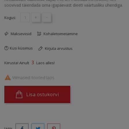
soovivad täiendada oma igapäevast dieeti väärtusliku ühendiga.
+
-
Kogus:
Makseviisid
Kohaletoimetamine
Küsi küsimus
Kirjuta arvustus
3
Kiirusta! Ainult
Laos alles!

Viimased tooted laos
Lisa ostukorvi
Jaga: