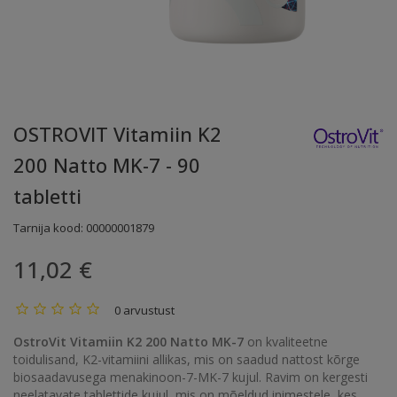
OSTROVIT Vitamiin K2
200 Natto MK-7 - 90
tabletti
Tarnija kood:
00000001879
11,02 €
0 arvustust
OstroVit Vitamiin K2 200 Natto MK-7
on kvaliteetne
toidulisand, K2-vitamiini allikas, mis on saadud nattost kõrge
biosaadavusega menakinoon-7-MK-7 kujul. Ravim on kergesti
neelatavate tablettide kujul, mis on mõeldud inimestele, kes