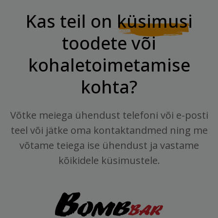
Kas teil on
küsimusi
toodete või
kohaletoimetamise
kohta?
Võtke meiega ühendust telefoni või e-posti
teel või jätke oma kontaktandmed ning me
võtame teiega ise ühendust ja vastame
kõikidele küsimustele.