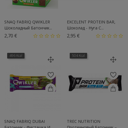
SNAQ FABRIQ QWIKLER
EXCELENT PROTEIN BAR,
Шоколадный Батончик...
Шоколад - Нуга С...
Цена
Цена
2,70 €
2,95 €
496 Kcal
504 Kcal
SNAQ FABRIQ DUBAI
TREC NUTRITION
Батончик - Фисташка И...
Протеиновый Батончик –...