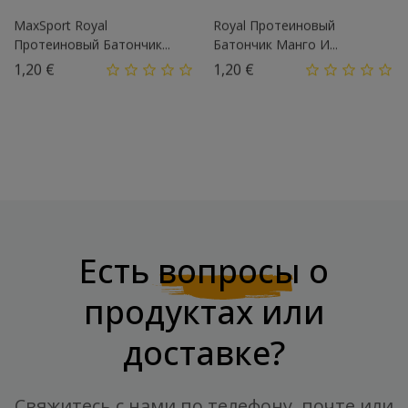
MaxSport Royal
Royal Протеиновый
Протеиновый Батончик...
Батончик Манго И...
Цена
Цена
1,20 €
1,20 €
Вперед
1
2
3
…
16

Есть
вопросы
о
продуктах или
доставке?
Свяжитесь с нами по телефону, почте или