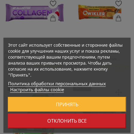
Этот сайт использует собственные и сторонние файлы
cookie для улучшения наших услуг и показа рекламы,
ALLDEYNN Коллагеновый
SNAQ FABRIQ QWIKLER
соответствующей вашим предпочтениям, путем
Батончик –...
Шоколадный Батончик...
анализа ваших привычек просмотра. Чтобы дать
Цена
Цена
1,90 €
2,70 €
согласие на их использование, нажмите кнопку
"Принять".
Политика обработки персональных данных
419 Kcal
425 Kcal
Настроить файлы cookie
ПРИНЯТЬ
ОТКЛОНИТЬ ВСЕ