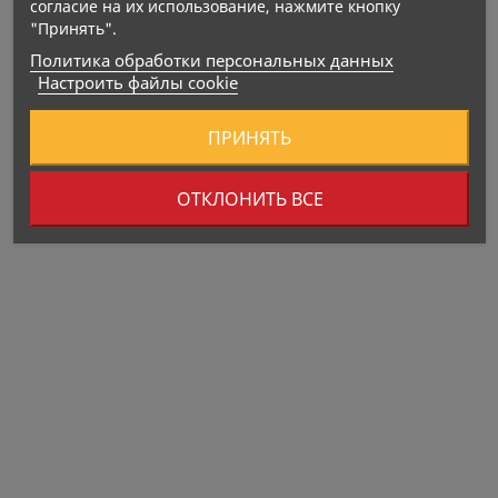
согласие на их использование, нажмите кнопку
"Принять".
Политика обработки персональных данных
Энергетическая ценность: 936кДж/224 ккал
Настроить файлы cookie
Жиры: 14,0г
Углеводы: 7,4г
ПРИНЯТЬ
Пищевые волокна:12,0г
Белки: 11,0г
ОТКЛОНИТЬ ВСЕ