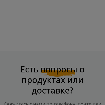
CHIKALAB Батончик
CHIKALAB DESSERT Печенье
Вафельный...
С Шоколадным...
Цена
Цена
2,95 €
3,96 €
Есть
вопросы
о
продуктах или
доставке?
Свяжитесь с нами по телефону, почте или