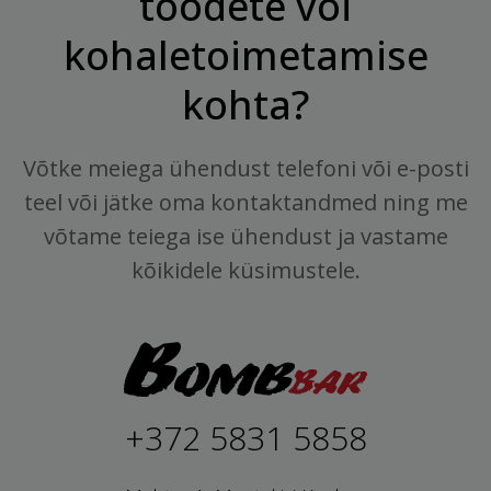
toodete või
kohaletoimetamise
kohta?
Võtke meiega ühendust telefoni või e-posti
teel või jätke oma kontaktandmed ning me
võtame teiega ise ühendust ja vastame
kõikidele küsimustele.
+372 5831 5858