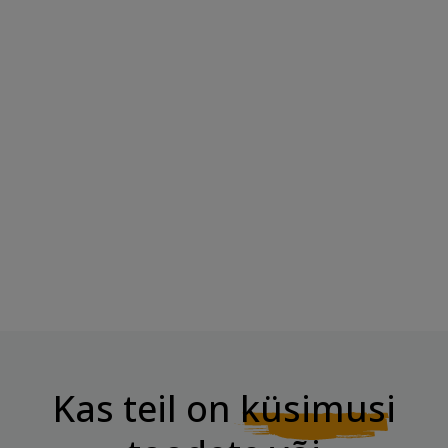
BOMBBAR Vahvlibatoon
BOMBBAR Proteiinibatoon
"Vaniljejäätis...
Glasuurimata...
Hind
Hind
2,95 €
3,50 €
Kas teil on
küsimusi