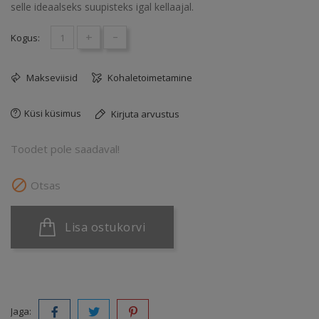
selle ideaalseks suupisteks igal kellaajal.
+
-
Kogus:
Makseviisid
Kohaletoimetamine
Küsi küsimus
Kirjuta arvustus
Toodet pole saadaval!

Otsas
Lisa ostukorvi
Jaga: