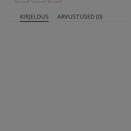
KIRJELDUS
ARVUSTUSED (0)
Protein brownie Bombbar Brownie, 50 g