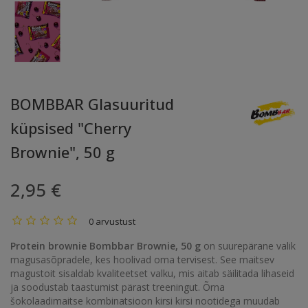
BOMBBAR Glasuuritud
küpsised "Cherry
Brownie", 50 g
2,95 €
0 arvustust
Protein brownie Bombbar Brownie, 50 g
on suurepärane valik
magusasõpradele, kes hoolivad oma tervisest. See maitsev
magustoit sisaldab kvaliteetset valku, mis aitab säilitada lihaseid
ja soodustab taastumist pärast treeningut. Õrna
šokolaadimaitse kombinatsioon kirsi kirsi nootidega muudab