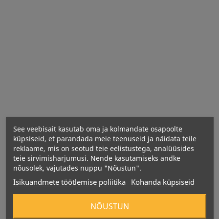
See veebisait kasutab oma ja kolmandate osapoolte
küpsiseid, et parandada meie teenuseid ja näidata teile
reklaame, mis on seotud teie eelistustega, analüüsides
teie sirvimisharjumusi. Nende kasutamiseks andke
nõusolek, vajutades nuppu "Nõustun".
Isikuandmete töötlemise poliitika
Kohanda küpsiseid
NÕUSTUN