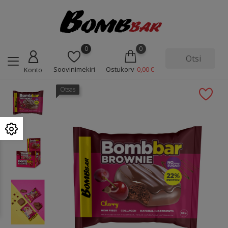
0
0
Soovinimekiri
Ostukorv
0,00 €
Konto
Otsas