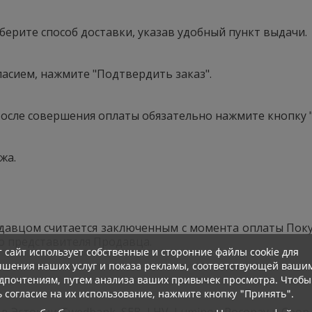
берите способ доставки, указав удобный пункт выдачи.
ласием, нажмите "Подтвердить заказ".
После совершения оплаты обязательно нажмите кнопку "
жа.
давцом считается заключенным с момента оплаты Пок
о представителя Продавца.
т сайт использует собственные и сторонние файлы cookie для
чшения наших услуг и показа рекламы, соответствующей ваши
дпочтениям, путем анализа ваших привычек просмотра. Чтобы
ь согласие на их использование, нажмите кнопку "Принять".
Эстонии: Swedbank, SEB, LHV, Luminor, Pocopay и Coop 