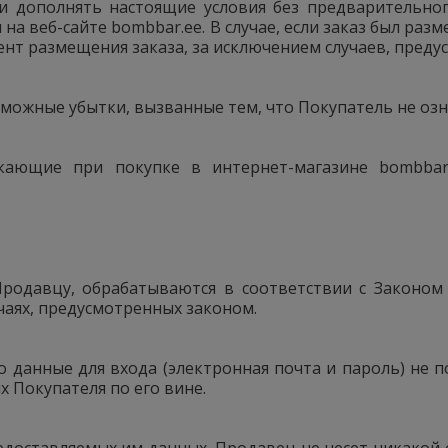
ли дополнять настоящие условия без предварительног
 на веб-сайте bombbar.ee. В случае, если заказ был раз
нт размещения заказа, за исключением случаев, пред
озможные убытки, вызванные тем, что Покупатель не оз
кающие при покупке в интернет-магазине bombbar
Продавцу, обрабатываются в соответствии с Законом
учаях, предусмотренных законом.
го данные для входа (электронная почта и пароль) не 
х Покупателя по его вине.
редоставляемых им данных. Продавец не несет никакой