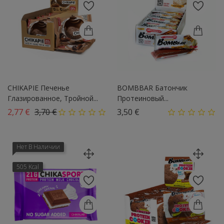
CHIKAPIE Печенье
BOMBBAR Батончик
Глазированное, Тройной...
Протеиновый...
Базовая цена
Цена
Цена
2,77 €
3,70 €
3,50 €
Нет В Наличии
505 Kcal