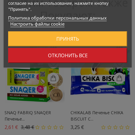
С Этим Товаром Также
согласие на их использование, нажмите кнопку
"Принять".
Покупают:
Политика обработки персональных данных
Настроить файлы cookie
ПРИНЯТЬ
ОТКЛОНИТЬ ВСЕ
SNAQ FABRIQ SNAQER
CHIKALAB Печенье CHIKA
Печенье...
BISCUIT С...
Базовая цена
Цена
Цена
2,61 €
3,48 €
3,25 €