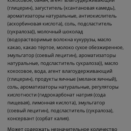
кокосовое, банан, агент влагоудерживающий
(глицерин), загуститель (ксантановая камедь),
ароматизаторы натуральные, антиокислитель
(аскорбиновая кислота), соль, подсластитель
(сукралоза)), молочный шоколад
(водорастворимые волокна кукурузы, масло
какао, какао тёртое, молоко сухое обезжиренное,
эмульгатор (соевый лецитин), ароматизаторы
натуральные, подсластитель сукралоза)), масло
кокосовое, вода, агент влагоудерживающий
(глицерин), продукты яичные (меланж яичный),
соль, ароматизаторы натуральные, регуляторы
кислотности (гидрокарбонат натрия (сода
пищевая), лимонная кислота), эмульгатор
(соевый лецитин), подсластитель (сукралоза),
консервант (сорбат калия).
Может содержать незначительное количество