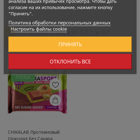
анализа ваших привычек просмотра. Чтобы дать
согласие на их использование, нажмите кнопку
"Принять".
Политика обработки персональных данных
Настроить файлы cookie
Вам Также Может
Понравиться
ПРИНЯТЬ
ОТКЛОНИТЬ ВСЕ
Нет В Наличии
516 Kcal
CHIKALAB Протеиновый
Шоколад Без Сахара...